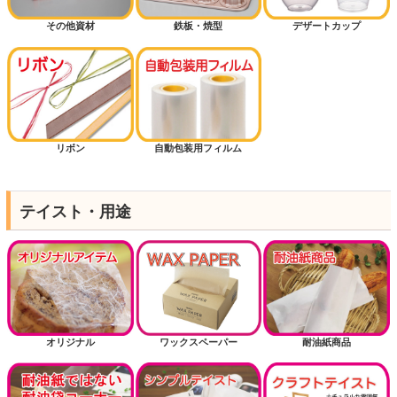
その他資材
鉄板・焼型
デザートカップ
リボン
自動包装用フィルム
テイスト・用途
オリジナル
ワックスペーパー
耐油紙商品