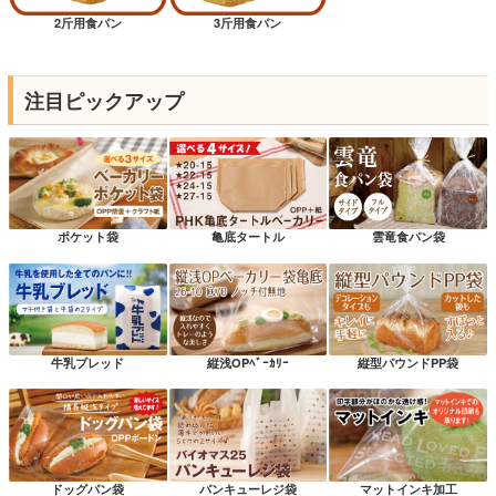
2斤用食パン
3斤用食パン
注目ピックアップ
ポケット袋
亀底タートル
雲竜食パン袋
牛乳ブレッド
縦浅OPﾍﾞｰｶﾘｰ
縦型パウンドPP袋
ドッグパン袋
パンキューレジ袋
マットインキ加工