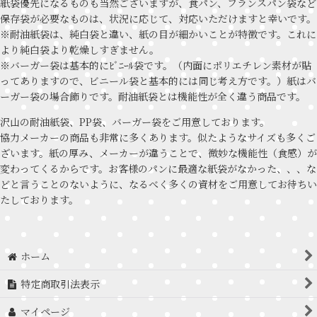
紙袋優先になるものも当然ございますが、食パン、フランスパン袋など
保存袋が必要なものは、状況に応じて、対応いただけますと幸いです。
※耐油紙袋は、純白袋と違い、紙の目が細かいことが特徴です。これに
より純白袋より乾燥しすぎません。
※バーガー袋は基本的にﾋﾞﾆｰﾙ袋です。（内面にポリエチレン素材が貼
ってありますので、ビニール袋と基本的には同じ考え方です。）紙はバ
ーガー袋の場合飾りです。耐油紙袋とは機能性が全く違う商品です。
沢山の耐油紙袋、PP袋、バーガー袋をご用意しております。
協力メーカーの商品も非常に多くあります。似たようなサイズも多くご
ざいます。紙の厚み、メーカーが違うことで、微妙な機能性（食感）が
変わってくるからです。お客様のパンに最適な紙袋がなかった、、、な
どと言うことのないように、なるべく多くの資材をご用意してお待ちい
たしております。
ホーム
特定商取引法表示
マイページ