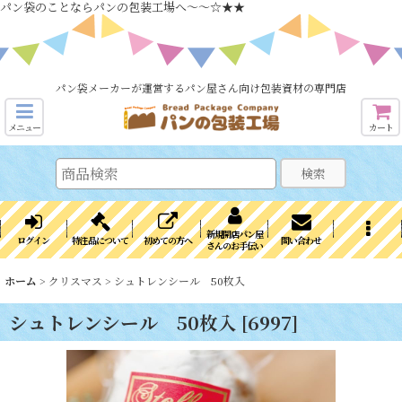
パン袋のことならパンの包装工場へ～～☆★★
パン袋メーカーが運営するパン屋さん向け包装資材の専門店
メニュー
カート
検索
新規開店パン屋
ログイン
特注品について
初めての方へ
問い合わせ
さんのお手伝い
ホーム
>
クリスマス
>
シュトレンシール 50枚入
シュトレンシール 50枚入
[
6997
]