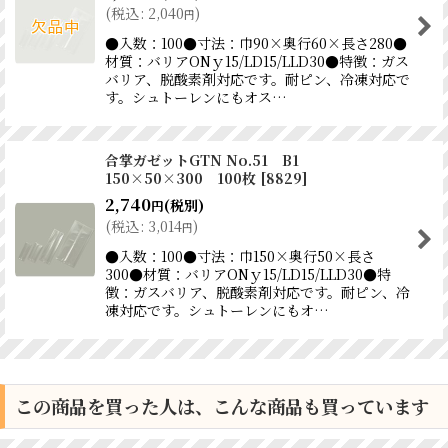
(
税込
:
2,040
)
円
●入数：100●寸法：巾90×奥行60×長さ280●
材質：バリアONｙ15/LD15/LLD30●特徴：ガス
バリア、脱酸素剤対応です。耐ピン、冷凍対応で
す。シュトーレンにもオス…
合掌ガゼットGTN No.51 B1
150×50×300 100枚
[
8829
]
2,740
(税別)
円
(
税込
:
3,014
)
円
●入数：100●寸法：巾150×奥行50×長さ
300●材質：バリアONｙ15/LD15/LLD30●特
徴：ガスバリア、脱酸素剤対応です。耐ピン、冷
凍対応です。シュトーレンにもオ…
この商品を買った人は、こんな商品も買っています