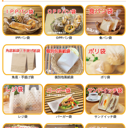
IPPパン袋
OPPパン袋
食パン袋
角底・手提げ袋
個別包装紙袋
ポリ袋
レジ袋
バーガー袋
サンドイッチ袋