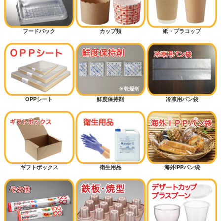
フードパック
カップ類
紙・プラコップ
OPPシート
鮮度保持剤
冷凍用パン袋
ギフトボックス
衛生用品
海外IPPパン袋