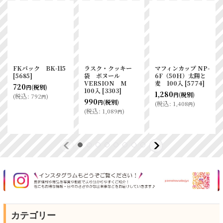
15
ラスク・クッキー
マフィンカップ NP-
ドッグパン袋OPP
袋 ボヌール
6F（50Ｈ）太陽と
ボードン＃30×22-
VERSION M
麦 100入
[
5774
]
16 100枚 S
100入
[
3303
]
[
37975
]
1,280
(税別)
円
990
290
(税別)
(税別)
円
円
(
税込
:
1,408
)
円
(
税込
:
1,089
)
(
税込
:
319
)
円
円
カテゴリー