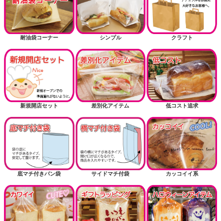
耐油袋コーナー
シンプル
クラフト
新規開店セット
差別化アイテム
低コスト追求
底マチ付きパン袋
サイドマチ付袋
カッコイイ系