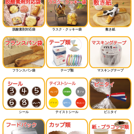
脱酸素剤対応袋
ラスク・クッキー袋
敷き紙
フランスパン袋
テープ類
マスキングテープ
シール
テイストシール
ビニタイ