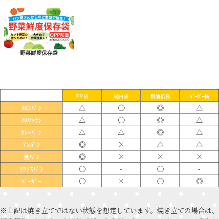
野菜鮮度保存袋
PP袋
純白袋
耐油紙袋
ﾊﾞｰｶﾞｰ袋
△
〇
◎
△
ﾒﾛﾝﾊﾟﾝ
△
〇
◎
△
ｸﾛﾜｯｻﾝ
△
△
◎
△
ｶﾚｰﾊﾟﾝ
◎
×
△
△
ｱﾝﾊﾟﾝ
◎
×
×
×
食ﾊﾟﾝ
〇
-
〇
-
ﾌﾗﾝｽﾊﾟﾝ
〇
×
〇
◎
ﾊﾞｰｶﾞｰ
※上記は焼き立てではない状態を想定しています。焼き立ての場合は、