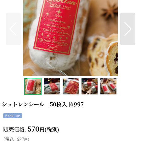
シュトレンシール 50枚入
[
6997
]
570
販売価格
:
(税別)
円
(
税込
:
627
)
円