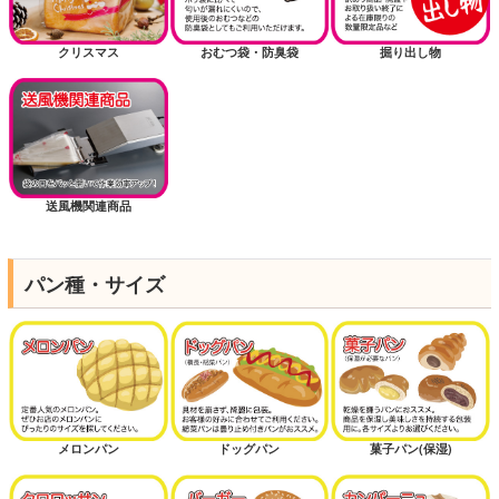
クリスマス
おむつ袋・防臭袋
掘り出し物
送風機関連商品
パン種・サイズ
メロンパン
ドッグパン
菓子パン(保湿)