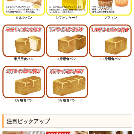
ミルクパン
シフォンケーキ
マフィン
半斤用食パン
1斤用食パン
1.5斤用食パン
2斤用食パン
3斤用食パン
注目ピックアップ