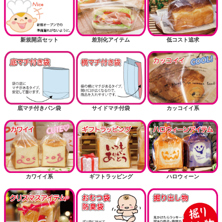
新規開店セット
差別化アイテム
低コスト追求
底マチ付きパン袋
サイドマチ付袋
カッコイイ系
カワイイ系
ギフトラッピング
ハロウィーン