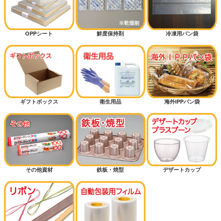
OPPシート
鮮度保持剤
冷凍用パン袋
ギフトボックス
衛生用品
海外IPPパン袋
その他資材
鉄板・焼型
デザートカップ