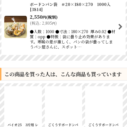
ボードンパン袋 ＃20×180×270 1000入
[
3814
]
2,550
(税別)
円
(
税込
:
2,805
)
円
●入数：1000 ●寸法：180×270 厚み0.02 ●材
質：opp ●特徴：袋に曇り止め効果がありま
す。寒暖の差が激しく、パンの袋が曇ってしま
うパン屋さんに、スポット…
この商品を買った人は、こんな商品も買っています
 レ
ごくうすボードンパ
ごくうすボードンパ
ごくうすボードンパ