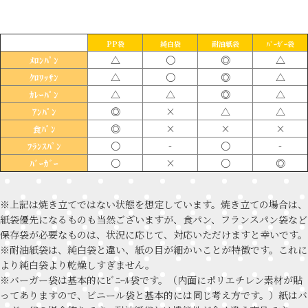
PP袋
純白袋
耐油紙袋
ﾊﾞｰｶﾞｰ袋
△
〇
◎
△
ﾒﾛﾝﾊﾟﾝ
△
〇
◎
△
ｸﾛﾜｯｻﾝ
△
△
◎
△
ｶﾚｰﾊﾟﾝ
◎
×
△
△
ｱﾝﾊﾟﾝ
◎
×
×
×
食ﾊﾟﾝ
〇
-
〇
-
ﾌﾗﾝｽﾊﾟﾝ
〇
×
〇
◎
ﾊﾞｰｶﾞｰ
※上記は焼き立てではない状態を想定しています。焼き立ての場合は、
紙袋優先になるものも当然ございますが、食パン、フランスパン袋など
保存袋が必要なものは、状況に応じて、対応いただけますと幸いです。
※耐油紙袋は、純白袋と違い、紙の目が細かいことが特徴です。これに
より純白袋より乾燥しすぎません。
※バーガー袋は基本的にﾋﾞﾆｰﾙ袋です。（内面にポリエチレン素材が貼
ってありますので、ビニール袋と基本的には同じ考え方です。）紙はバ