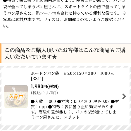
●特徴：袋に曇り止め効果があります。寒暖の差が激しく、パンの
袋が曇ってしまうパン屋さんに、スポットライトの熱で曇ってしま
うパン屋さんに。熱シール性も合わせ持っている便利な袋です。 ※
写真は素材見本です。サイズは、お間違えのないようご確認くださ
い。
この商品をご購入頂いたお客様はこんな商品もご購
入いただいています★
ボードンパン袋 ＃20×150×200 1000入
[
3811
]
1,980
(税別)
円
(
税込
:
2,178
)
円
●入数：1000 ●寸法：150×200 厚み0.02 ●材
質：opp ●特徴：袋に曇り止め効果がありま
す。寒暖の差が激しく、パンの袋が曇ってしま
うパン屋さんに、スポット…