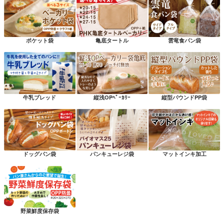
ポケット袋
亀底タートル
雲竜食パン袋
牛乳ブレッド
縦浅OPﾍﾞｰｶﾘｰ
縦型パウンドPP袋
ドッグパン袋
パンキューレジ袋
マットインキ加工
野菜鮮度保存袋