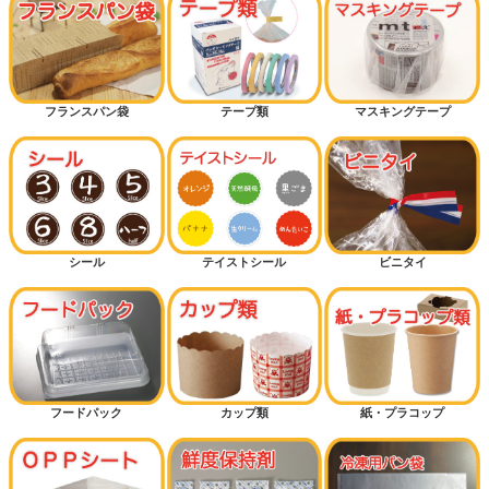
フランスパン袋
テープ類
マスキングテープ
シール
テイストシール
ビニタイ
フードパック
カップ類
紙・プラコップ