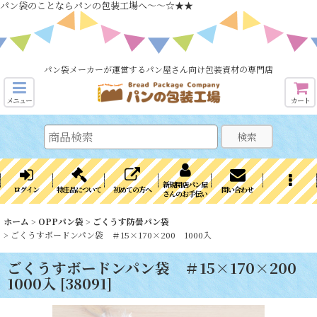
パン袋のことならパンの包装工場へ～～☆★★
パン袋メーカーが運営するパン屋さん向け包装資材の専門店
メニュー
カート
検索
新規開店パン屋
ログイン
特注品について
初めての方へ
問い合わせ
さんのお手伝い
ホーム
>
OPPパン袋
>
ごくうす防曇パン袋
>
ごくうすボードンパン袋 ＃15×170×200 1000入
ごくうすボードンパン袋 ＃15×170×200
1000入
[
38091
]