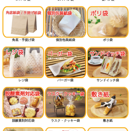
角底・手提げ袋
個別包装紙袋
ポリ袋
レジ袋
バーガー袋
サンドイッチ袋
脱酸素剤対応袋
ラスク・クッキー袋
敷き紙