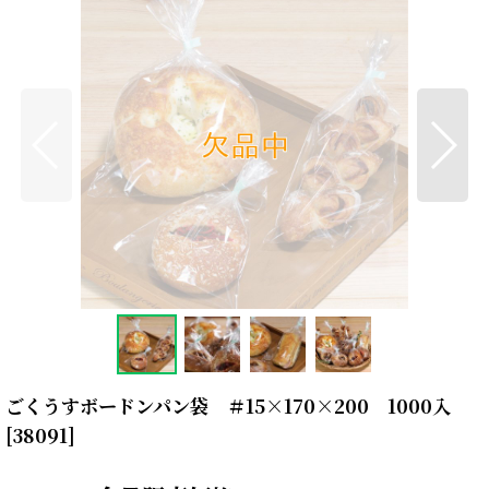
ごくうすボードンパン袋 ＃15×170×200 1000入
[
38091
]