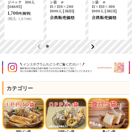
入
ン袋 ＃
ン袋 ＃
ン袋 ＃
15×150×200
15×150×300
15×150×250
1000入
[
38111
]
1000入
[
38131
]
1000入
[
38121
]
会員販売価格
会員販売価格
会員販売価格
カテゴリー
IPPパン袋
OPPパン袋
食パン袋