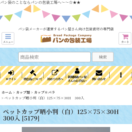
パン袋のことならパンの包装工場へ～～☆★★
パン袋メーカーが運営するパン屋さん向け包装資材の専門店
メニュー
カート
検索
新規開店パン屋
ログイン
特注品について
初めての方へ
問い合わせ
さんのお手伝い
ホーム
>
カップ類
>
カップ＊バラ
>
ペットカップ晒小判（白）125×75×30H 300入
ペットカップ晒小判（白）125×75×30H
300入
[
5179
]