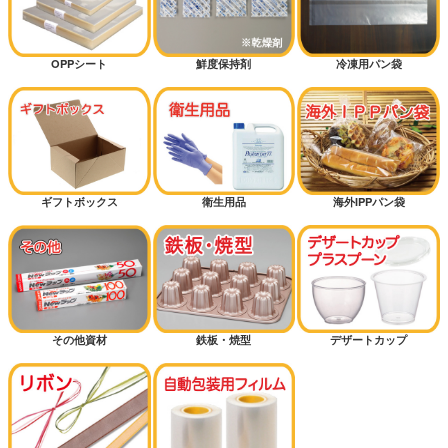
OPPシート
鮮度保持剤
冷凍用パン袋
ギフトボックス
衛生用品
海外IPPパン袋
その他資材
鉄板・焼型
デザートカップ