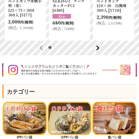
ペットカップ未晒小
SEKISUI テープ
ペットカップ
判（茶）
カッターPC1
120×30 白無地
125×75×30H
[
6180
]
300入
[
5720
]
300入
[
5177
]
2,390
(税別)
円
3,000
(税別)
680
円
(
税込
:
2,629
)
(税別)
円
円
(
税込
:
3,300
)
円
(
税込
:
748
)
円
カテゴリー
IPPパン袋
OPPパン袋
食パン袋