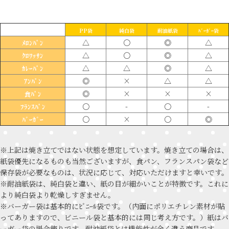
PP袋
純白袋
耐油紙袋
ﾊﾞｰｶﾞｰ袋
△
〇
◎
△
ﾒﾛﾝﾊﾟﾝ
△
〇
◎
△
ｸﾛﾜｯｻﾝ
△
△
◎
△
ｶﾚｰﾊﾟﾝ
◎
×
△
△
ｱﾝﾊﾟﾝ
◎
×
×
×
食ﾊﾟﾝ
〇
-
〇
-
ﾌﾗﾝｽﾊﾟﾝ
〇
×
〇
◎
ﾊﾞｰｶﾞｰ
※上記は焼き立てではない状態を想定しています。焼き立ての場合は、
紙袋優先になるものも当然ございますが、食パン、フランスパン袋など
保存袋が必要なものは、状況に応じて、対応いただけますと幸いです。
※耐油紙袋は、純白袋と違い、紙の目が細かいことが特徴です。これに
より純白袋より乾燥しすぎません。
※バーガー袋は基本的にﾋﾞﾆｰﾙ袋です。（内面にポリエチレン素材が貼
ってありますので、ビニール袋と基本的には同じ考え方です。）紙はバ
ーガー袋の場合飾りです。耐油紙袋とは機能性が全く違う商品です。