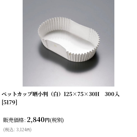
ペットカップ晒小判（白）125×75×30H 300入
[
5179
]
2,840
販売価格
:
(税別)
円
(
税込
:
3,124
)
円