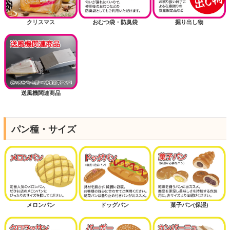
クリスマス
おむつ袋・防臭袋
掘り出し物
送風機関連商品
パン種・サイズ
メロンパン
ドッグパン
菓子パン(保湿)