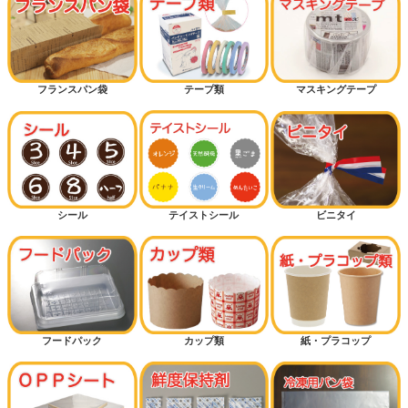
フランスパン袋
テープ類
マスキングテープ
シール
テイストシール
ビニタイ
フードパック
カップ類
紙・プラコップ