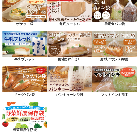
ポケット袋
亀底タートル
雲竜食パン袋
牛乳ブレッド
縦浅OPﾍﾞｰｶﾘｰ
縦型パウンドPP袋
ドッグパン袋
パンキューレジ袋
マットインキ加工
野菜鮮度保存袋