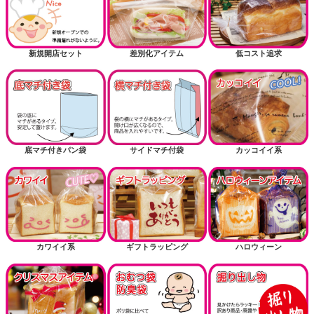
新規開店セット
差別化アイテム
低コスト追求
底マチ付きパン袋
サイドマチ付袋
カッコイイ系
カワイイ系
ギフトラッピング
ハロウィーン