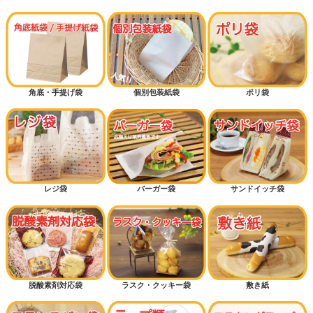
角底・手提げ袋
個別包装紙袋
ポリ袋
レジ袋
バーガー袋
サンドイッチ袋
脱酸素剤対応袋
ラスク・クッキー袋
敷き紙