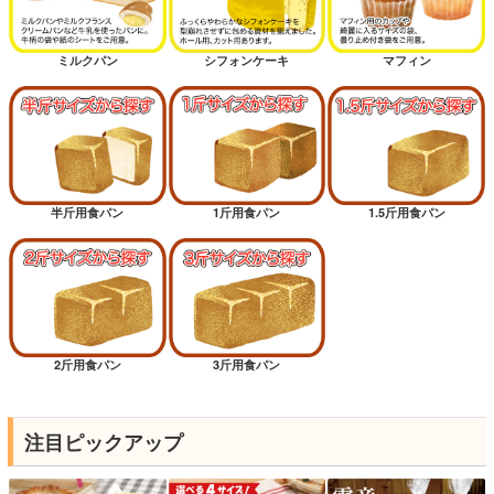
ミルクパン
シフォンケーキ
マフィン
半斤用食パン
1斤用食パン
1.5斤用食パン
2斤用食パン
3斤用食パン
注目ピックアップ