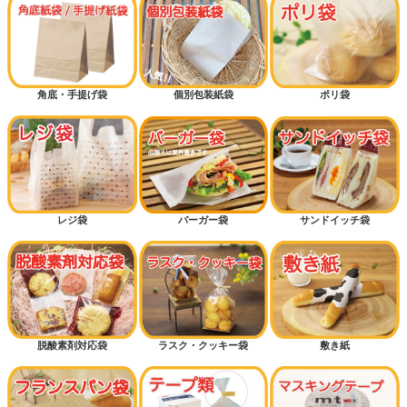
角底・手提げ袋
個別包装紙袋
ポリ袋
レジ袋
バーガー袋
サンドイッチ袋
脱酸素剤対応袋
ラスク・クッキー袋
敷き紙