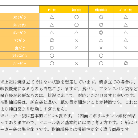
PP袋
純白袋
耐油紙袋
ﾊﾞｰｶﾞｰ袋
△
〇
◎
△
ﾒﾛﾝﾊﾟﾝ
△
〇
◎
△
ｸﾛﾜｯｻﾝ
△
△
◎
△
ｶﾚｰﾊﾟﾝ
◎
×
△
△
ｱﾝﾊﾟﾝ
◎
×
×
×
食ﾊﾟﾝ
〇
-
〇
-
ﾌﾗﾝｽﾊﾟﾝ
〇
×
〇
◎
ﾊﾞｰｶﾞｰ
※上記は焼き立てではない状態を想定しています。焼き立ての場合は、
紙袋優先になるものも当然ございますが、食パン、フランスパン袋など
保存袋が必要なものは、状況に応じて、対応いただけますと幸いです。
※耐油紙袋は、純白袋と違い、紙の目が細かいことが特徴です。これに
より純白袋より乾燥しすぎません。
※バーガー袋は基本的にﾋﾞﾆｰﾙ袋です。（内面にポリエチレン素材が貼
ってありますので、ビニール袋と基本的には同じ考え方です。）紙はバ
ーガー袋の場合飾りです。耐油紙袋とは機能性が全く違う商品です。