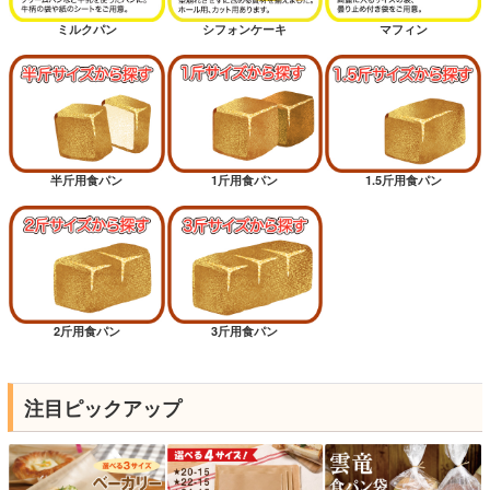
ミルクパン
シフォンケーキ
マフィン
半斤用食パン
1斤用食パン
1.5斤用食パン
2斤用食パン
3斤用食パン
注目ピックアップ