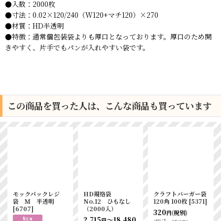
●入数：2000枚
●寸法：0.02×120/240（W120+マチ120）×270
●材質：HD半透明
●特徴：通常個包装袋よりも厚口となっております。厚口のため開
きやすく、片手でもパンが入れやすい袋です。
この商品を買った人は、こんな商品も買っています
モックパックレジ
HD規格袋
クラフトバーガー袋
袋 Ｍ 半透明
No.12 ひもなし
120角 100枚
[
5371
]
[
6707
]
（2000入）
320
(税別)
円
2,715
～18,480
円