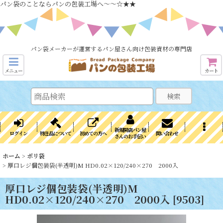
パン袋のことならパンの包装工場へ～～☆★★
パン袋メーカーが運営するパン屋さん向け包装資材の専門店
メニュー
カート
検索
新規開店パン屋
ログイン
特注品について
初めての方へ
問い合わせ
さんのお手伝い
ホーム
>
ポリ袋
>
厚口レジ個包装袋(半透明)M HD0.02×120/240×270 2000入
厚口レジ個包装袋(半透明)M
HD0.02×120/240×270 2000入
[
9503
]