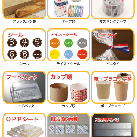
フランスパン袋
テープ類
マスキングテープ
シール
テイストシール
ビニタイ
フードパック
カップ類
紙・プラコップ