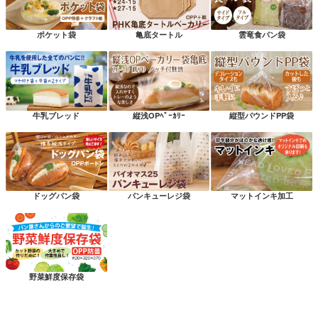
ポケット袋
亀底タートル
雲竜食パン袋
牛乳ブレッド
縦浅OPﾍﾞｰｶﾘｰ
縦型パウンドPP袋
ドッグパン袋
パンキューレジ袋
マットインキ加工
野菜鮮度保存袋