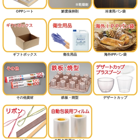
OPPシート
鮮度保持剤
冷凍用パン袋
ギフトボックス
衛生用品
海外IPPパン袋
その他資材
鉄板・焼型
デザートカップ