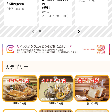
(
税込
:
352
)
円
260
(税別)
円
円
(税別)
(
税込
:
286
)
円
(
税込
:
2,986
～20,328
)
円
円
カテゴリー
IPPパン袋
OPPパン袋
食パン袋