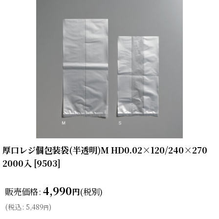
厚口レジ個包装袋(半透明)M HD0.02×120/240×270
2000入
[
9503
]
4,990
販売価格
:
(税別)
円
(
税込
:
5,489
)
円