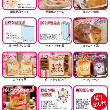
新規開店セット
差別化アイテム
低コスト追求
底マチ付きパン袋
サイドマチ付袋
カッコイイ系
カワイイ系
ギフトラッピング
ハロウィーン