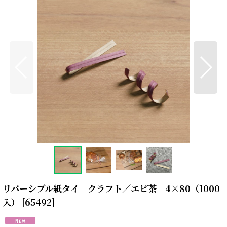
リバーシブル紙タイ クラフト／エビ茶 4×80（1000
入）
[
65492
]