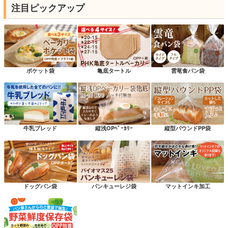
注目ピックアップ
ポケット袋
亀底タートル
雲竜食パン袋
牛乳ブレッド
縦浅OPﾍﾞｰｶﾘｰ
縦型パウンドPP袋
ドッグパン袋
パンキューレジ袋
マットインキ加工