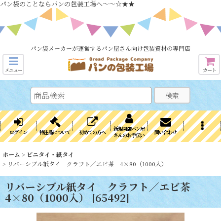
パン袋のことならパンの包装工場へ～～☆★★
パン袋メーカーが運営するパン屋さん向け包装資材の専門店
メニュー
カート
検索
新規開店パン屋
ログイン
特注品について
初めての方へ
問い合わせ
さんのお手伝い
ホーム
>
ビニタイ・紙タイ
>
リバーシブル紙タイ クラフト／エビ茶 4×80（1000入）
リバーシブル紙タイ クラフト／エビ茶
4×80（1000入）
[
65492
]