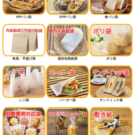
IPPパン袋
OPPパン袋
食パン袋
角底・手提げ袋
個別包装紙袋
ポリ袋
レジ袋
バーガー袋
サンドイッチ袋