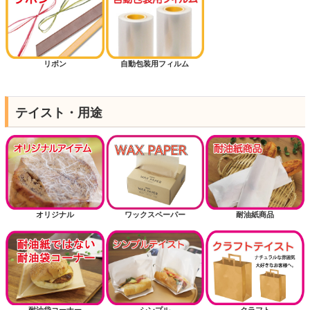
リボン
自動包装用フィルム
テイスト・用途
オリジナル
ワックスペーパー
耐油紙商品
耐油袋コーナー
シンプル
クラフト