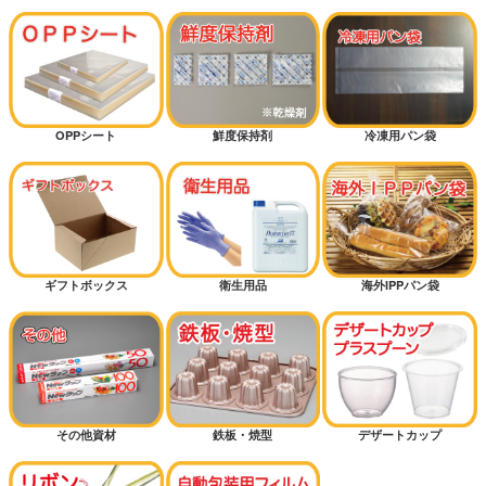
OPPシート
鮮度保持剤
冷凍用パン袋
ギフトボックス
衛生用品
海外IPPパン袋
その他資材
鉄板・焼型
デザートカップ