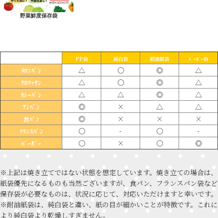
野菜鮮度保存袋
PP袋
純白袋
耐油紙袋
ﾊﾞｰｶﾞｰ袋
△
〇
◎
△
ﾒﾛﾝﾊﾟﾝ
△
〇
◎
△
ｸﾛﾜｯｻﾝ
△
△
◎
△
ｶﾚｰﾊﾟﾝ
◎
×
△
△
ｱﾝﾊﾟﾝ
◎
×
×
×
食ﾊﾟﾝ
〇
-
〇
-
ﾌﾗﾝｽﾊﾟﾝ
〇
×
〇
◎
ﾊﾞｰｶﾞｰ
※上記は焼き立てではない状態を想定しています。焼き立ての場合は、
紙袋優先になるものも当然ございますが、食パン、フランスパン袋など
保存袋が必要なものは、状況に応じて、対応いただけますと幸いです。
※耐油紙袋は、純白袋と違い、紙の目が細かいことが特徴です。これに
より純白袋より乾燥しすぎません。