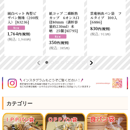
純白ペット 角型ピ
紙コップ 二重断熱
雲竜柄食パン袋 フ
ザパン無地（200枚
カップ 6オンス口
ルタイプ 100入
入）
[
83236
]
径80mm（満杯容
[
6886
]
量約230ml）未
830
(税別)
円
晒 25個
[
81795
]
1,764
(
税込
:
913
)
(税別)
円
円
(
税込
:
1,940
)
円
350
(税別)
円
(
税込
:
385
)
円
カテゴリー