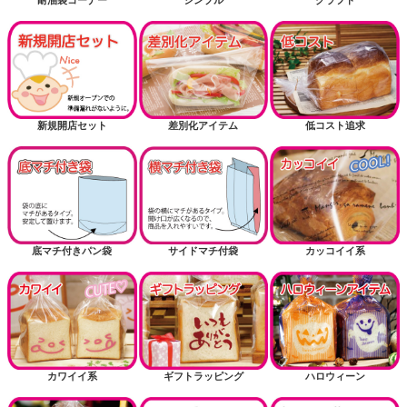
新規開店セット
差別化アイテム
低コスト追求
底マチ付きパン袋
サイドマチ付袋
カッコイイ系
カワイイ系
ギフトラッピング
ハロウィーン