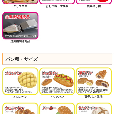
クリスマス
おむつ袋・防臭袋
掘り出し物
送風機関連商品
パン種・サイズ
メロンパン
ドッグパン
菓子パン(保湿)