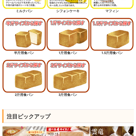
ミルクパン
シフォンケーキ
マフィン
半斤用食パン
1斤用食パン
1.5斤用食パン
2斤用食パン
3斤用食パン
注目ピックアップ