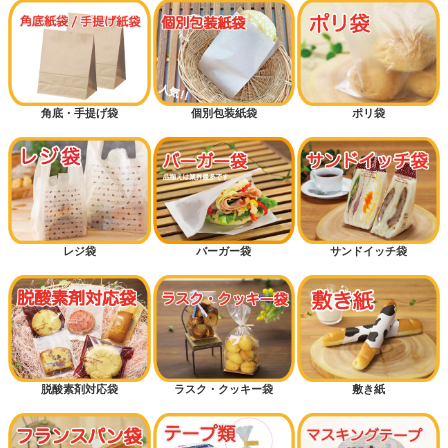
角底・手提げ袋
個別包装紙袋
ポリ袋
レジ袋
バーガー袋
サンドイッチ袋
脱酸素剤対応袋
ラスク・クッキー袋
敷き紙