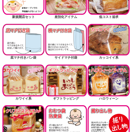
新規開店セット
差別化アイテム
低コスト追求
底マチ付きパン袋
サイドマチ付袋
カッコイイ系
カワイイ系
ギフトラッピング
ハロウィーン