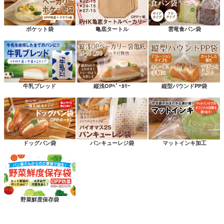
ポケット袋
亀底タートル
雲竜食パン袋
牛乳ブレッド
縦浅OPﾍﾞｰｶﾘｰ
縦型パウンドPP袋
ドッグパン袋
パンキューレジ袋
マットインキ加工
野菜鮮度保存袋