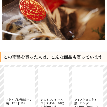
この商品を買った人は、こんな商品も買っています
Pタイプ1斤用食パン
シュトレンシール
ツイストビニタイ
袋 IPP
[
1168
]
クリスタル 50枚
銀 ロング
入
[
69972
]
4×100（1000入）