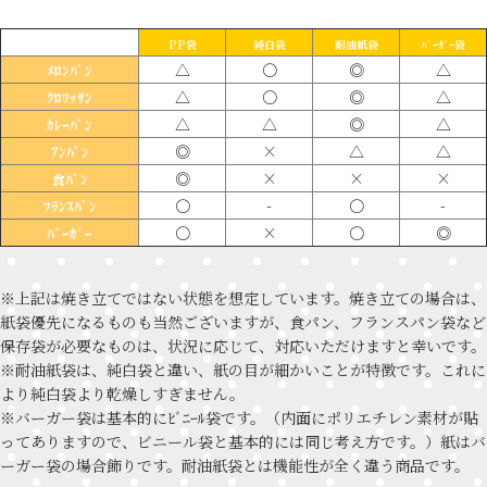
PP袋
純白袋
耐油紙袋
ﾊﾞｰｶﾞｰ袋
△
〇
◎
△
ﾒﾛﾝﾊﾟﾝ
△
〇
◎
△
ｸﾛﾜｯｻﾝ
△
△
◎
△
ｶﾚｰﾊﾟﾝ
◎
×
△
△
ｱﾝﾊﾟﾝ
◎
×
×
×
食ﾊﾟﾝ
〇
-
〇
-
ﾌﾗﾝｽﾊﾟﾝ
〇
×
〇
◎
ﾊﾞｰｶﾞｰ
※上記は焼き立てではない状態を想定しています。焼き立ての場合は、
紙袋優先になるものも当然ございますが、食パン、フランスパン袋など
保存袋が必要なものは、状況に応じて、対応いただけますと幸いです。
※耐油紙袋は、純白袋と違い、紙の目が細かいことが特徴です。これに
より純白袋より乾燥しすぎません。
※バーガー袋は基本的にﾋﾞﾆｰﾙ袋です。（内面にポリエチレン素材が貼
ってありますので、ビニール袋と基本的には同じ考え方です。）紙はバ
ーガー袋の場合飾りです。耐油紙袋とは機能性が全く違う商品です。