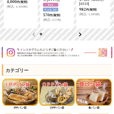
4,000
(税別)
円
[
6533
]
(
税込
:
4,400
)
円
982
(税別)
円
(
税込
:
1,080
)
570
円
(税別)
円
(
税込
:
627
)
円
カテゴリー
IPPパン袋
OPPパン袋
食パン袋