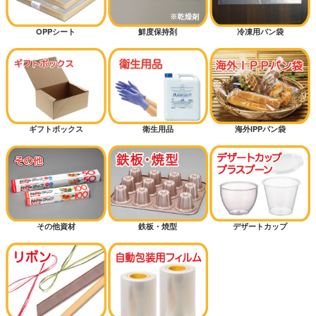
OPPシート
鮮度保持剤
冷凍用パン袋
ギフトボックス
衛生用品
海外IPPパン袋
その他資材
鉄板・焼型
デザートカップ