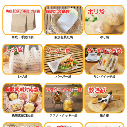
角底・手提げ袋
個別包装紙袋
ポリ袋
レジ袋
バーガー袋
サンドイッチ袋
脱酸素剤対応袋
ラスク・クッキー袋
敷き紙