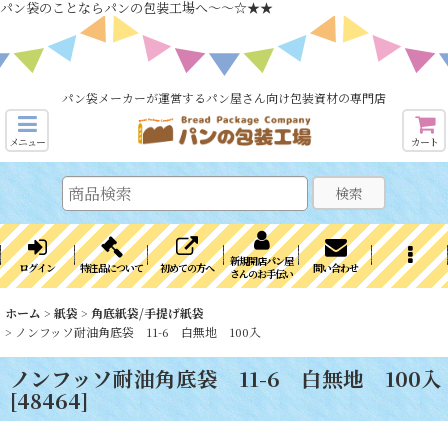
パン袋のことならパンの包装工場へ～～☆★★
パン袋メーカーが運営するパン屋さん向け包装資材の専門店
メニュー
カート
検索
新規開店パン屋
ログイン
特注品について
初めての方へ
問い合わせ
さんのお手伝い
ホーム
>
紙袋
>
角底紙袋/手提げ紙袋
>
ノンフッソ耐油角底袋 11-6 白無地 100入
ノンフッソ耐油角底袋 11-6 白無地 100入
[
48464
]