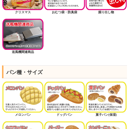
クリスマス
おむつ袋・防臭袋
掘り出し物
送風機関連商品
パン種・サイズ
メロンパン
ドッグパン
菓子パン(保湿)