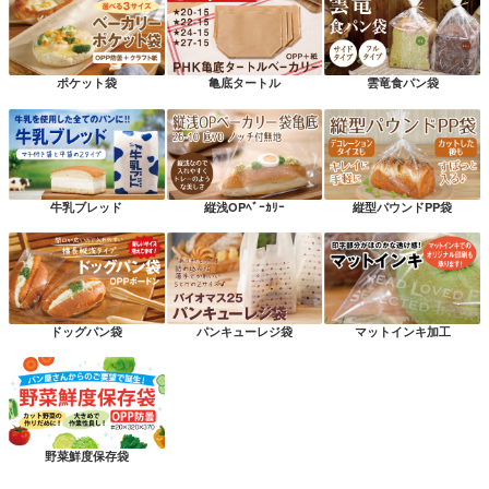
ポケット袋
亀底タートル
雲竜食パン袋
牛乳ブレッド
縦浅OPﾍﾞｰｶﾘｰ
縦型パウンドPP袋
ドッグパン袋
パンキューレジ袋
マットインキ加工
野菜鮮度保存袋