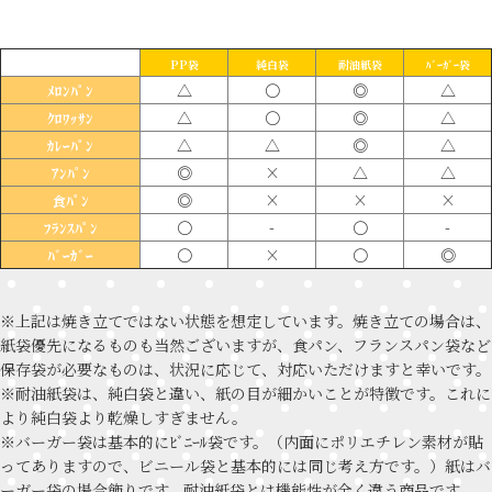
PP袋
純白袋
耐油紙袋
ﾊﾞｰｶﾞｰ袋
△
〇
◎
△
ﾒﾛﾝﾊﾟﾝ
△
〇
◎
△
ｸﾛﾜｯｻﾝ
△
△
◎
△
ｶﾚｰﾊﾟﾝ
◎
×
△
△
ｱﾝﾊﾟﾝ
◎
×
×
×
食ﾊﾟﾝ
〇
-
〇
-
ﾌﾗﾝｽﾊﾟﾝ
〇
×
〇
◎
ﾊﾞｰｶﾞｰ
※上記は焼き立てではない状態を想定しています。焼き立ての場合は、
紙袋優先になるものも当然ございますが、食パン、フランスパン袋など
保存袋が必要なものは、状況に応じて、対応いただけますと幸いです。
※耐油紙袋は、純白袋と違い、紙の目が細かいことが特徴です。これに
より純白袋より乾燥しすぎません。
※バーガー袋は基本的にﾋﾞﾆｰﾙ袋です。（内面にポリエチレン素材が貼
ってありますので、ビニール袋と基本的には同じ考え方です。）紙はバ
ーガー袋の場合飾りです。耐油紙袋とは機能性が全く違う商品です。