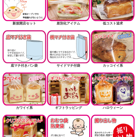
新規開店セット
差別化アイテム
低コスト追求
底マチ付きパン袋
サイドマチ付袋
カッコイイ系
カワイイ系
ギフトラッピング
ハロウィーン