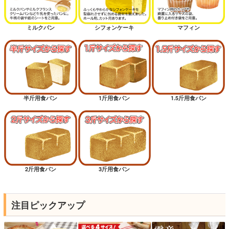
ミルクパン
シフォンケーキ
マフィン
半斤用食パン
1斤用食パン
1.5斤用食パン
2斤用食パン
3斤用食パン
注目ピックアップ