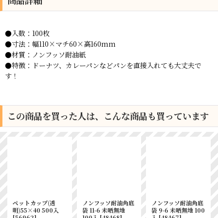
商品詳細
●入数：100枚
●寸法：幅110×マチ60×高160mm
●材質：ノンフッソ耐油紙
●特徴：ドーナツ、カレーパンなどパンを直接入れても大丈夫で
す！
この商品を買った人は、こんな商品も買っています
ペットカップ(透
ノンフッソ耐油角底
ノンフッソ耐油角底
明)55×40 500入
袋 11-6 未晒無地
袋 9-6 未晒無地 100
[
56962
]
100入
[
48468
]
入
[
48467
]