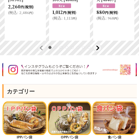
2,260
(税別)
円
1,012
880
(
税込
:
2,486
)
(税別)
(税別)
円
円
円
(
税込
:
1,113
)
(
税込
:
968
)
円
円
カテゴリー
IPPパン袋
OPPパン袋
食パン袋