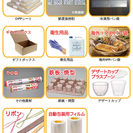
OPPシート
鮮度保持剤
冷凍用パン袋
ギフトボックス
衛生用品
海外IPPパン袋
その他資材
鉄板・焼型
デザートカップ