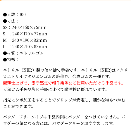
●入数：100
●寸法：
SS：240×160×75mm
S ：240×170×77mm
M ：240×190×83mm
L ：240×210×83mm
●材質：
ニトリルゴム
●特徴：
ニトリル（NBR）製の使い捨て手袋です。ニトリル（NBR)はアクリ
ロニトリルブタジエンゴムの略称で、合成ゴムの一種です。
極薄仕上げで、素手感覚で軽作業等にご使用いただける手袋です。
天然ゴム手袋や塩ビ手袋に比べて耐油性に優れています。
指先にシボ加工をすることでグリップが安定し、細かな物もつかむ
ことができます。
パウダーフリータイプは手袋内側にパウダーをつけていません。パ
ウダーの気になる方には、パウダーフリーをおすすめします。