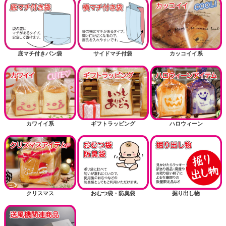
底マチ付きパン袋
サイドマチ付袋
カッコイイ系
カワイイ系
ギフトラッピング
ハロウィーン
クリスマス
おむつ袋・防臭袋
掘り出し物