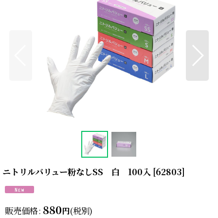
ニトリルバリュー粉なしSS 白 100入
[
62803
]
880
販売価格
:
(税別)
円