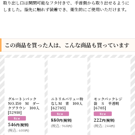
取り出し口は開閉可能なフタ付きで、手首側から取り出せるように
しました。指先に触れず装着でき、衛生的にご使用いただけます。
この商品を買った人は、こんな商品も買っています
パックレジ
アイフィットニトリ
スパイラルクリーナ
ニトリルバ
 半透明
ルグローブ 粉なし
ー160ｍｍ 替えテ
なしS 白 
ブルー SS
ープ
[
93471
]
[
62804
]
[
62693
]
120
(税別)
円
880
(
税込
:
132
)
(税別)
(税
円
円
1,060
(税別)
円
244
)
(
税込
:
968
円
(
税込
:
1,166
)
円