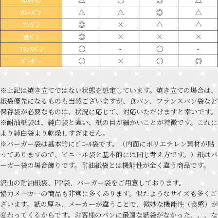
ｸﾛﾜｯｻﾝ
△
△
◎
△
ｶﾚｰﾊﾟﾝ
◎
×
△
△
ｱﾝﾊﾟﾝ
◎
×
×
×
食ﾊﾟﾝ
〇
-
〇
-
ﾌﾗﾝｽﾊﾟﾝ
〇
×
〇
◎
ﾊﾞｰｶﾞｰ
※上記は焼き立てではない状態を想定しています。焼き立ての場合は、
紙袋優先になるものも当然ございますが、食パン、フランスパン袋など
保存袋が必要なものは、状況に応じて、対応いただけますと幸いです。
※耐油紙袋は、純白袋と違い、紙の目が細かいことが特徴です。これに
より純白袋より乾燥しすぎません。
※バーガー袋は基本的にﾋﾞﾆｰﾙ袋です。（内面にポリエチレン素材が貼
ってありますので、ビニール袋と基本的には同じ考え方です。）紙はバ
ーガー袋の場合飾りです。耐油紙袋とは機能性が全く違う商品です。
沢山の耐油紙袋、PP袋、バーガー袋をご用意しております。
協力メーカーの商品も非常に多くあります。似たようなサイズも多くご
ざいます。紙の厚み、メーカーが違うことで、微妙な機能性（食感）が
変わってくるからです。お客様のパンに最適な紙袋がなかった、、、な