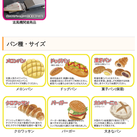
送風機関連商品
パン種・サイズ
メロンパン
ドッグパン
菓子パン(保湿)
クロワッサン
バーガー
大きなパン