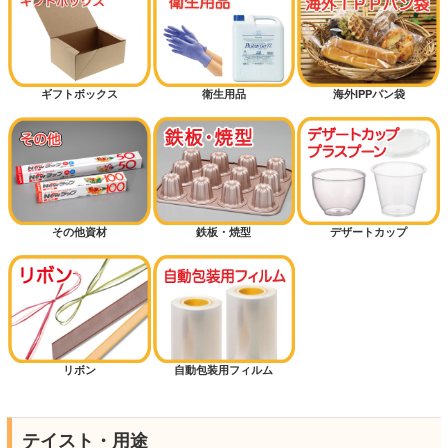
ギフトボックス
衛生用品
海外IPPパン袋
その他資材
鉄板・焼型
デザートカップ
リボン
自動包装用フィルム
テイスト・用途