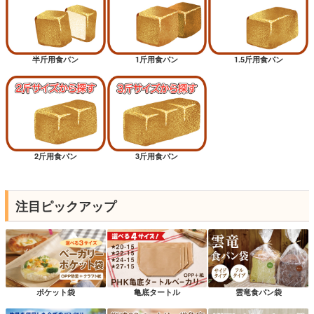
半斤用食パン
1斤用食パン
1.5斤用食パン
2斤用食パン
3斤用食パン
注目ピックアップ
ポケット袋
亀底タートル
雲竜食パン袋