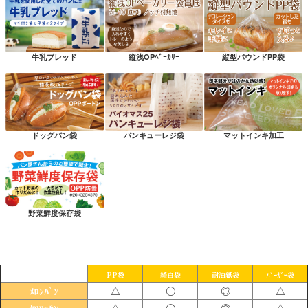
牛乳ブレッド
縦浅OPﾍﾞｰｶﾘｰ
縦型パウンドPP袋
ドッグパン袋
パンキューレジ袋
マットインキ加工
野菜鮮度保存袋
PP袋
純白袋
耐油紙袋
ﾊﾞｰｶﾞｰ袋
△
〇
◎
△
ﾒﾛﾝﾊﾟﾝ
△
〇
◎
△