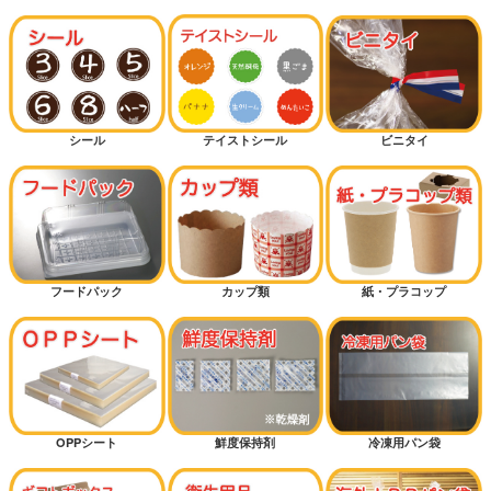
シール
テイストシール
ビニタイ
フードパック
カップ類
紙・プラコップ
OPPシート
鮮度保持剤
冷凍用パン袋