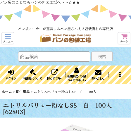
パン袋のことならパンの包装工場へ～～☆★★
パン袋メーカーが運営するパン屋さん向け包装資材の専門店
メニュー
カート
検索
新規開店パン屋
ログイン
特注品について
初めての方へ
問い合わせ
さんのお手伝い
ホーム
>
衛生用品
>
ニトリルバリュー粉なしSS 白 100入
ニトリルバリュー粉なしSS 白 100入
[
62803
]