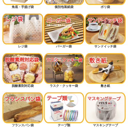
角底・手提げ袋
個別包装紙袋
ポリ袋
レジ袋
バーガー袋
サンドイッチ袋
脱酸素剤対応袋
ラスク・クッキー袋
敷き紙
フランスパン袋
テープ類
マスキングテープ