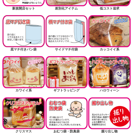
新規開店セット
差別化アイテム
低コスト追求
底マチ付きパン袋
サイドマチ付袋
カッコイイ系
カワイイ系
ギフトラッピング
ハロウィーン
クリスマス
おむつ袋・防臭袋
掘り出し物