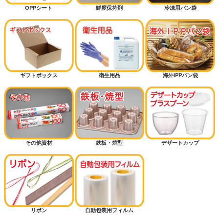
OPPシート
鮮度保持剤
冷凍用パン袋
ギフトボックス
衛生用品
海外IPPパン袋
その他資材
鉄板・焼型
デザートカップ
リボン
自動包装用フィルム