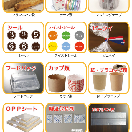
フランスパン袋
テープ類
マスキングテープ
シール
テイストシール
ビニタイ
フードパック
カップ類
紙・プラコップ