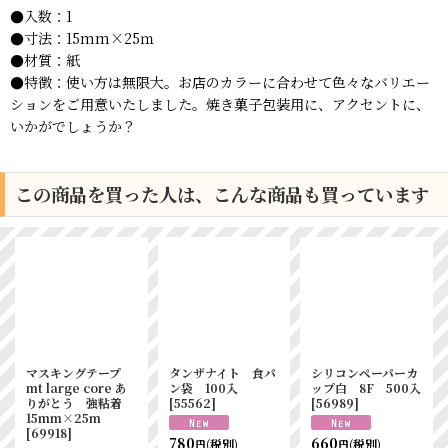
●入数：1
●寸法：15mm×25ｍ
●材質：紙
●特徴：使い方は無限大。お店のカラーに合わせて色々なバリエー
ションをご用意いたしました。焼き菓子包装用に、アクセントに、
いかがでしょうか？
この商品を買った人は、こんな商品も買っています
マスキングテープ
タンザナイト 食パ
シリコンペーパーカ
mt large core あ
ン袋 100入
ップ白 8F 500入
りがとう 強粘着
[
55562
]
[
56989
]
15mm×25m
[
69918
]
780
660
(税別)
(税別)
円
円