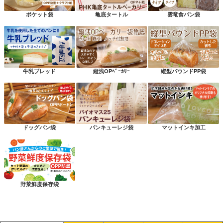
ポケット袋
亀底タートル
雲竜食パン袋
牛乳ブレッド
縦浅OPﾍﾞｰｶﾘｰ
縦型パウンドPP袋
ドッグパン袋
パンキューレジ袋
マットインキ加工
野菜鮮度保存袋