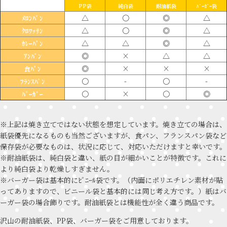
PP袋
純白袋
耐油紙袋
ﾊﾞｰｶﾞｰ袋
△
〇
◎
△
ﾒﾛﾝﾊﾟﾝ
△
〇
◎
△
ｸﾛﾜｯｻﾝ
△
△
◎
△
ｶﾚｰﾊﾟﾝ
◎
×
△
△
ｱﾝﾊﾟﾝ
◎
×
×
×
食ﾊﾟﾝ
〇
-
〇
-
ﾌﾗﾝｽﾊﾟﾝ
〇
×
〇
◎
ﾊﾞｰｶﾞｰ
※上記は焼き立てではない状態を想定しています。焼き立ての場合は、
紙袋優先になるものも当然ございますが、食パン、フランスパン袋など
保存袋が必要なものは、状況に応じて、対応いただけますと幸いです。
※耐油紙袋は、純白袋と違い、紙の目が細かいことが特徴です。これに
より純白袋より乾燥しすぎません。
※バーガー袋は基本的にﾋﾞﾆｰﾙ袋です。（内面にポリエチレン素材が貼
ってありますので、ビニール袋と基本的には同じ考え方です。）紙はバ
ーガー袋の場合飾りです。耐油紙袋とは機能性が全く違う商品です。
沢山の耐油紙袋、PP袋、バーガー袋をご用意しております。