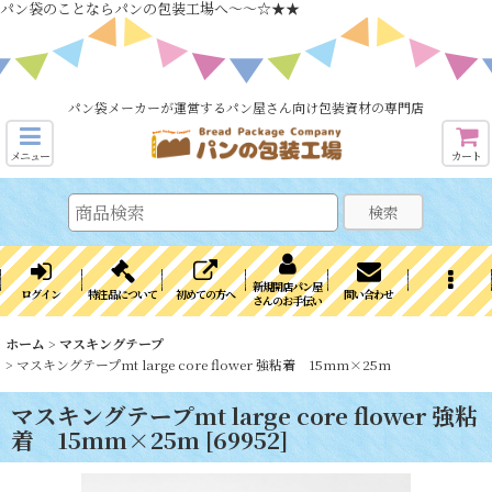
パン袋のことならパンの包装工場へ～～☆★★
パン袋メーカーが運営するパン屋さん向け包装資材の専門店
メニュー
カート
検索
新規開店パン屋
ログイン
特注品について
初めての方へ
問い合わせ
さんのお手伝い
ホーム
>
マスキングテープ
>
マスキングテープmt large core flower 強粘着 15mm×25m
マスキングテープmt large core flower 強粘
着 15mm×25m
[
69952
]