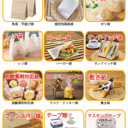
角底・手提げ袋
個別包装紙袋
ポリ袋
レジ袋
バーガー袋
サンドイッチ袋
脱酸素剤対応袋
ラスク・クッキー袋
敷き紙