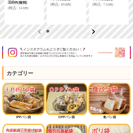
310
(税別)
円
(
税込
:
858
)
(
税込
:
726
)
円
円
(
税込
:
341
)
円
カテゴリー
IPPパン袋
OPPパン袋
食パン袋