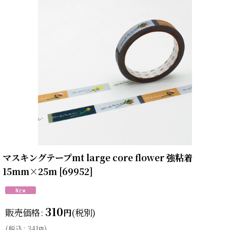
マスキングテープmt large core flower 強粘着
15mm×25m
[
69952
]
310
販売価格
:
(税別)
円
(
税込
:
341
)
円