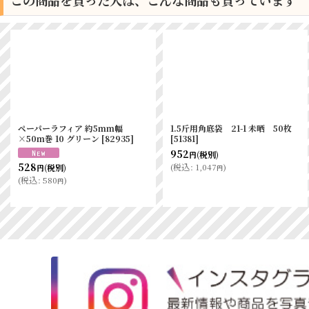
この商品を買った人は、こんな商品も買っています
ペーパーラフィア 約5mm幅
1.5斤用角底袋 21-1 未晒 50枚
×50m巻 10 グリーン
[
82935
]
[
51381
]
952
(税別)
円
528
(
税込
:
1,047
)
(税別)
円
円
(
税込
:
580
)
円