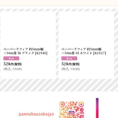
ペーパーラフィア 約5mm幅
ペーパーラフィア 約5mm幅
×50m巻 18 ブラック
[
82945
]
×50m巻 01 ホワイト
[
82927
]
528
528
(税別)
(税別)
円
円
(
税込
:
580
)
(
税込
:
580
)
円
円