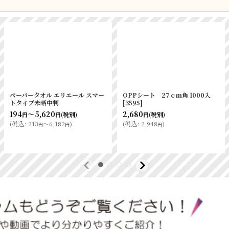
ペーパータオル エリエール スマー
OPPシート 27ｃｍ角 1000入
トタイプ未晒中判
[
3595
]
194
～5,620
2,680
(税別)
(税別)
円
円
円
(
税込
:
213
～6,182
)
(
税込
:
2,948
)
円
円
円