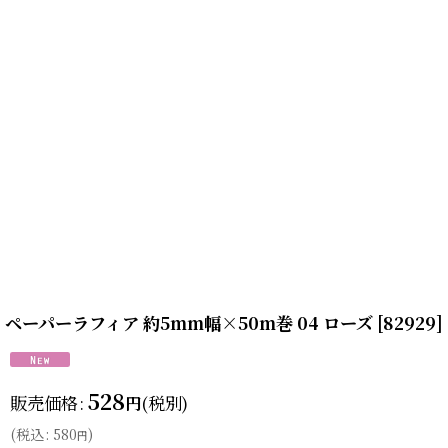
ペーパーラフィア 約5mm幅×50m巻 04 ローズ
[
82929
]
528
販売価格
:
(税別)
円
(
税込
:
580
)
円