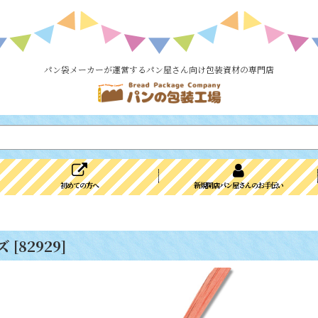
パン袋メーカーが運営するパン屋さん向け包装資材の専門店
初めての方へ
新規開店パン屋さんのお手伝い
ズ
[
82929
]