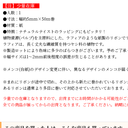
【注】少量在庫
●入数：1
●寸法：幅約5mm×50m巻
●材質：紙
●特徴：ナチュラルテイストのラッピングにもピッタリ！
植物資源(パルプ)を主原料にした、ラフィアのような紙製のリボンで
ラフィアは、長く丈夫な繊維質を持つヤシ科の植物です。
※製造ロットにより色味に多少のばらつきがございます。予めご了承
※幅サイズは1〜2mm前後程度の誤差が生じることがあります。
※メンコ(台紙)のデザイン変更に伴い、異なるデザインのメンコが
※まれにリボンが途中で切れ、その上から新たに巻かれているリボン
あるリボンは通常より多目に巻いて対応させていただいております。
少量での在庫となりますので、出荷までにお時間がかかる可能性がご
全ての商品が揃ってからの出荷となります。ご了承ください。納期に