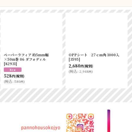
ペーパーラフィア 約5mm幅
OPPシート 27ｃｍ角 1000入
×50m巻 06 ダフォディル
[
3595
]
[
82931
]
2,680
(税別)
円
(
税込
:
2,948
)
円
528
(税別)
円
(
税込
:
580
)
円