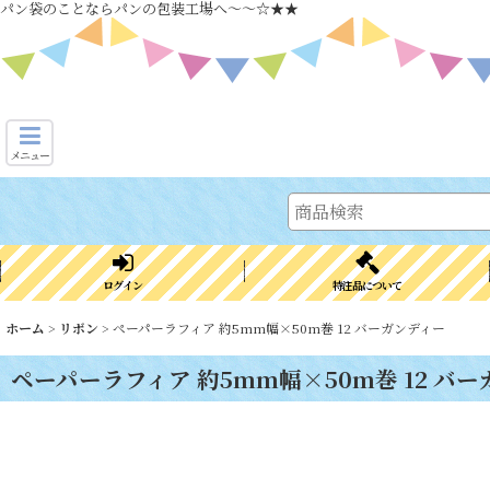
パン袋のことならパンの包装工場へ～～☆★★
メニュー
ログイン
特注品について
ホーム
>
リボン
>
ペーパーラフィア 約5mm幅×50m巻 12 バーガンディー
ペーパーラフィア 約5mm幅×50m巻 12 バ