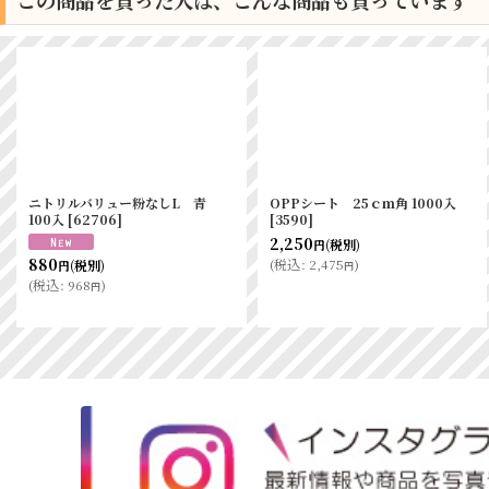
この商品を買った人は、こんな商品も買っています
ニトリルバリュー粉なしL 青
OPPシート 25ｃｍ角 1000入
100入
[
62706
]
[
3590
]
2,250
(税別)
円
880
(
税込
:
2,475
)
(税別)
円
円
(
税込
:
968
)
円