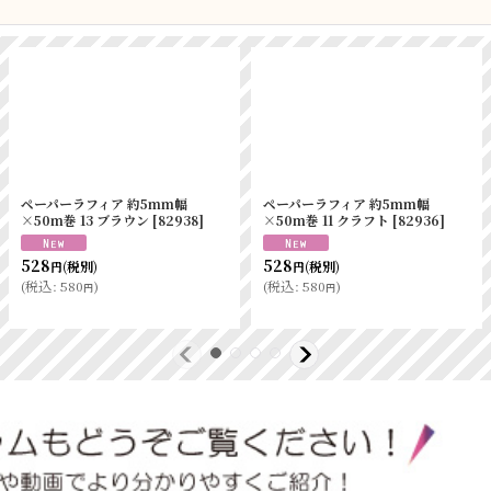
ペーパーラフィア 約5mm幅
ペーパーラフィア 約5mm幅
×50m巻 13 ブラウン
[
82938
]
×50m巻 11 クラフト
[
82936
]
528
528
(税別)
(税別)
円
円
(
税込
:
580
)
(
税込
:
580
)
円
円