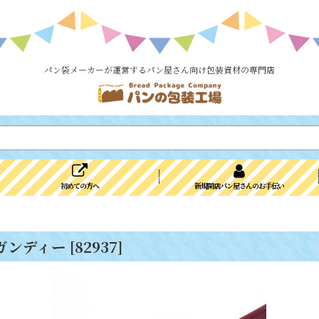
パン袋メーカーが運営するパン屋さん向け包装資材の専門店
初めての方へ
新規開店パン屋さんのお手伝い
ーガンディー
[
82937
]