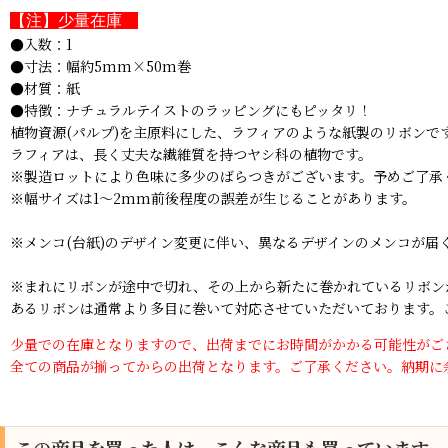
【注】少量在庫
●入数：1
●寸法：幅約5mm×50m巻
●材質：紙
●特徴：ナチュラルテイストのラッピングにもピッタリ！
植物資源(パルプ)を主原料にした、ラフィアのような紙製のリボンで
ラフィアは、長く丈夫な繊維質を持つヤシ科の植物です。
※製造ロットにより色味に多少のばらつきがございます。予めご了承
※幅サイズは1〜2mm前後程度の誤差が生じることがあります。
※メンコ(台紙)のデザイン変更に伴い、異なるデザインのメンコが
※まれにリボンが途中で切れ、その上から新たに巻かれているリボン
あるリボンは通常より多目に巻いて対応させていただいております。
少量での在庫となりますので、出荷までにお時間がかかる可能性がご
全ての商品が揃ってからの出荷となります。ご了承ください。納期に