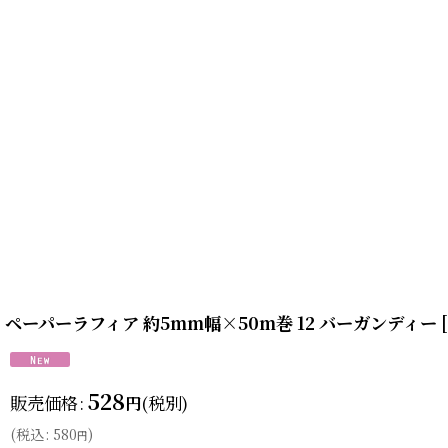
ペーパーラフィア 約5mm幅×50m巻 12 バーガンディー
[
528
販売価格
:
(税別)
円
(
税込
:
580
)
円