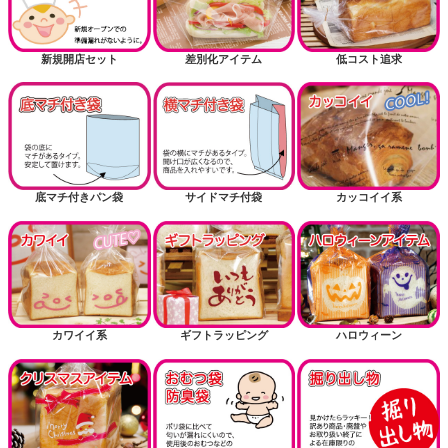
新規開店セット
差別化アイテム
低コスト追求
底マチ付きパン袋
サイドマチ付袋
カッコイイ系
カワイイ系
ギフトラッピング
ハロウィーン