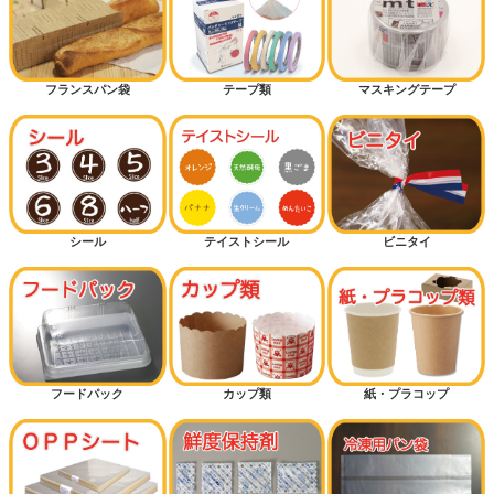
フランスパン袋
テープ類
マスキングテープ
シール
テイストシール
ビニタイ
フードパック
カップ類
紙・プラコップ