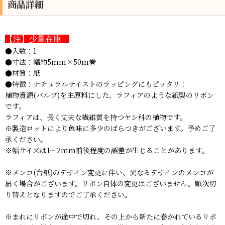
商品詳細
【注】少量在庫
●入数：1
●寸法：幅約5mm×50m巻
●材質：紙
●特徴：ナチュラルテイストのラッピングにもピッタリ！
植物資源(パルプ)を主原料にした、ラフィアのような紙製のリボン
です。
ラフィアは、長く丈夫な繊維質を持つヤシ科の植物です。
※製造ロットにより色味に多少のばらつきがございます。予めご了
承ください。
※幅サイズは1〜2mm前後程度の誤差が生じることがあります。
※メンコ(台紙)のデザイン変更に伴い、異なるデザインのメンコが
届く場合がございます。リボン自体の変更はございません。順次切
り替えとなりますのでご了承ください。
※まれにリボンが途中で切れ、その上から新たに巻かれているリボ