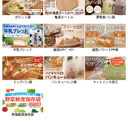
ポケット袋
亀底タートル
雲竜食パン袋
牛乳ブレッド
縦浅OPﾍﾞｰｶﾘｰ
縦型パウンドPP袋
ドッグパン袋
パンキューレジ袋
マットインキ加工
野菜鮮度保存袋