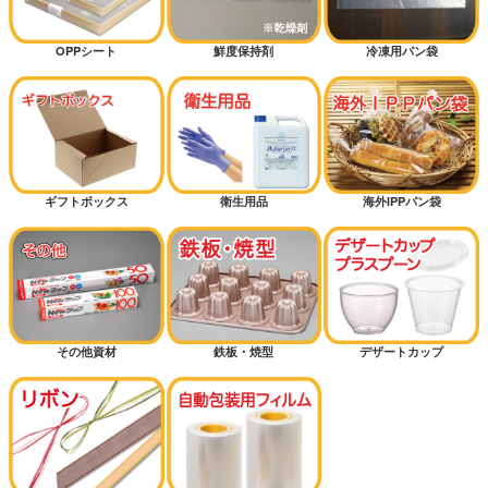
OPPシート
鮮度保持剤
冷凍用パン袋
ギフトボックス
衛生用品
海外IPPパン袋
その他資材
鉄板・焼型
デザートカップ