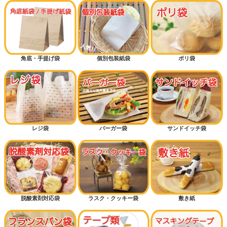
角底・手提げ袋
個別包装紙袋
ポリ袋
レジ袋
バーガー袋
サンドイッチ袋
脱酸素剤対応袋
ラスク・クッキー袋
敷き紙