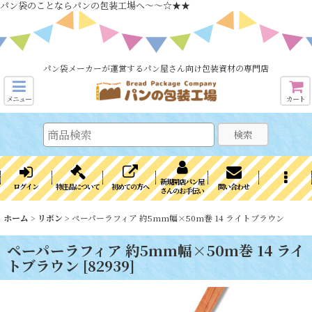
パン袋のことならパンの包装工場へ～～☆★★
パン袋メーカーが運営するパン屋さん向け包装資材の専門店
メニュー
カート
検索
新規開店パン屋
ログイン
特注品について
初めての方へ
問い合わせ
さんのお手伝い
ホーム
>
リボン
>
ペーパーラフィア 約5mm幅×50m巻 14 ライトブラウン
ペーパーラフィア 約5mm幅×50m巻 14 ライ
トブラウン
[
82939
]