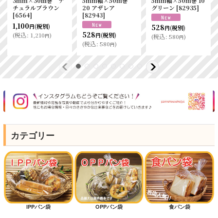
3mm×30ｍ巻 ナ
5mm幅×50m巻
5mm幅×50m巻 10
チュラルブラウン
20 アザレア
グリーン
[
82935
]
[
6564
]
[
82943
]
1,100
(税別)
528
円
(税別)
円
528
(
税込
:
1,210
)
(税別)
円
円
(
税込
:
580
)
円
(
税込
:
580
)
円
カテゴリー
IPPパン袋
OPPパン袋
食パン袋