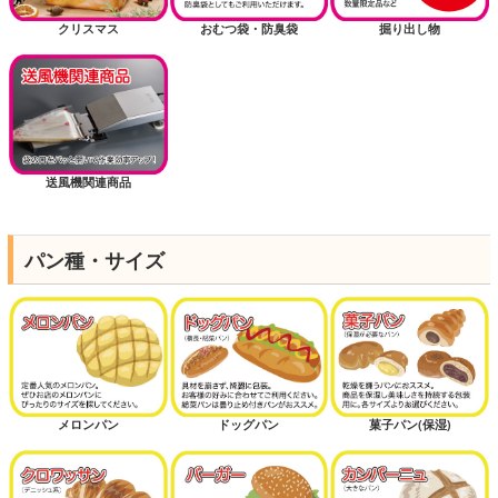
クリスマス
おむつ袋・防臭袋
掘り出し物
送風機関連商品
パン種・サイズ
メロンパン
ドッグパン
菓子パン(保湿)