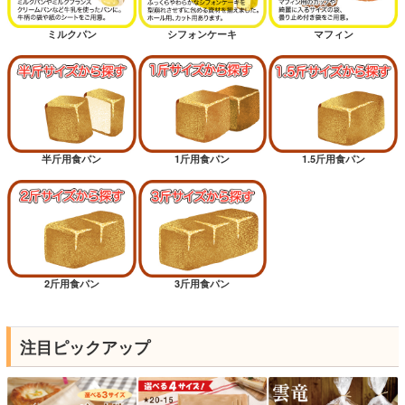
ミルクパン
シフォンケーキ
マフィン
半斤用食パン
1斤用食パン
1.5斤用食パン
2斤用食パン
3斤用食パン
注目ピックアップ