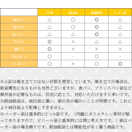
PP袋
純白袋
耐油紙袋
ﾊﾞｰｶﾞｰ袋
△
〇
◎
△
ﾒﾛﾝﾊﾟﾝ
△
〇
◎
△
ｸﾛﾜｯｻﾝ
△
△
◎
△
ｶﾚｰﾊﾟﾝ
◎
×
△
△
ｱﾝﾊﾟﾝ
◎
×
×
×
食ﾊﾟﾝ
〇
-
〇
-
ﾌﾗﾝｽﾊﾟﾝ
〇
×
〇
◎
ﾊﾞｰｶﾞｰ
※上記は焼き立てではない状態を想定しています。焼き立ての場合は、
紙袋優先になるものも当然ございますが、食パン、フランスパン袋など
保存袋が必要なものは、状況に応じて、対応いただけますと幸いです。
※耐油紙袋は、純白袋と違い、紙の目が細かいことが特徴です。これに
より純白袋より乾燥しすぎません。
※バーガー袋は基本的にﾋﾞﾆｰﾙ袋です。（内面にポリエチレン素材が貼
ってありますので、ビニール袋と基本的には同じ考え方です。）紙はバ
ーガー袋の場合飾りです。耐油紙袋とは機能性が全く違う商品です。