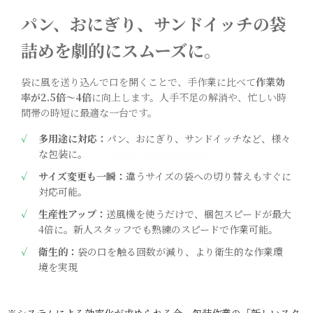
パン、おにぎり、サンドイッチの袋
詰めを劇的にスムーズに。
袋に風を送り込んで口を開くことで、手作業に比べて
作業効
率が2.5倍〜4倍
に向上します。人手不足の解消や、忙しい時
間帯の時短に最適な一台です。
多用途に対応：
パン、おにぎり、サンドイッチなど、様々
な包装に。
サイズ変更も一瞬：
違うサイズの袋への切り替えもすぐに
対応可能。
生産性アップ：
送風機を使うだけで、梱包スピードが最大
4倍に。新人スタッフでも熟練のスピードで作業可能。
衛生的：
袋の口を触る回数が減り、より衛生的な作業環
境を実現
※システムによる効率化が求められる今、包装作業の「新しいスタ