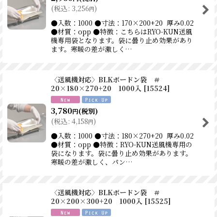
(
税込
:
3,256
)
円
●入数：1000 ●寸法：170×200+20 厚み0.02
●材質：opp ●特徴：こちらはRYO-KUN送風
機専用袋となります。袋に曇り止め効果があり
ます。寒暖の差が激しく…
〈送風機対応〉BLKボードン袋 ＃
20×180×270+20 1000入
[
15524
]
3,780
(税別)
円
(
税込
:
4,158
)
円
●入数：1000 ●寸法：180×270+20 厚み0.02
●材質：opp ●特徴：RYO-KUN送風機専用の
袋になります。袋に曇り止め効果があります。
寒暖の差が激しく、パン…
〈送風機対応〉BLKボードン袋 ＃
20×200×300+20 1000入
[
15525
]