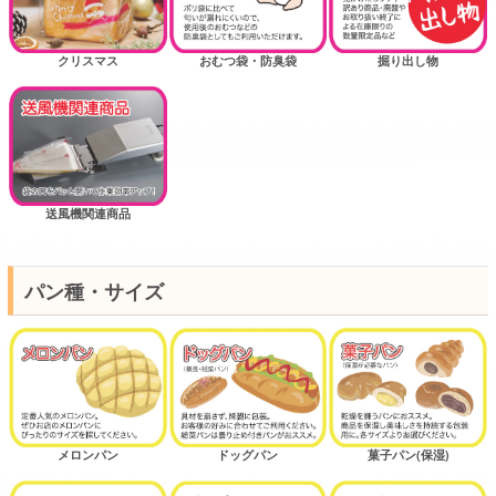
クリスマス
おむつ袋・防臭袋
掘り出し物
送風機関連商品
パン種・サイズ
メロンパン
ドッグパン
菓子パン(保湿)