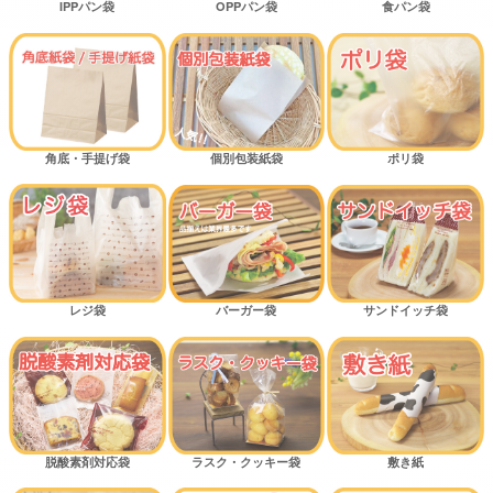
IPPパン袋
OPPパン袋
食パン袋
角底・手提げ袋
個別包装紙袋
ポリ袋
レジ袋
バーガー袋
サンドイッチ袋
脱酸素剤対応袋
ラスク・クッキー袋
敷き紙