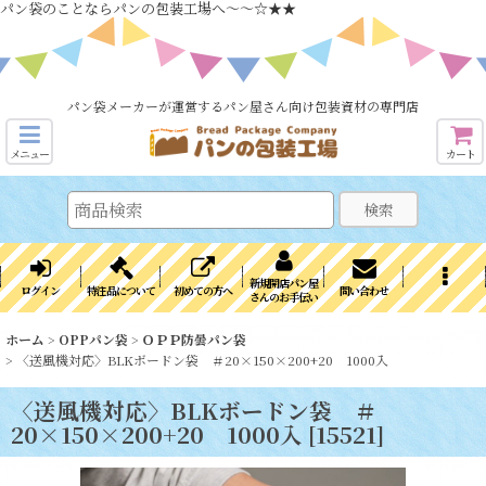
パン袋のことならパンの包装工場へ～～☆★★
パン袋メーカーが運営するパン屋さん向け包装資材の専門店
メニュー
カート
検索
新規開店パン屋
ログイン
特注品について
初めての方へ
問い合わせ
さんのお手伝い
ホーム
>
OPPパン袋
>
ＯＰＰ防曇パン袋
>
〈送風機対応〉BLKボードン袋 ＃20×150×200+20 1000入
〈送風機対応〉BLKボードン袋 ＃
20×150×200+20 1000入
[
15521
]