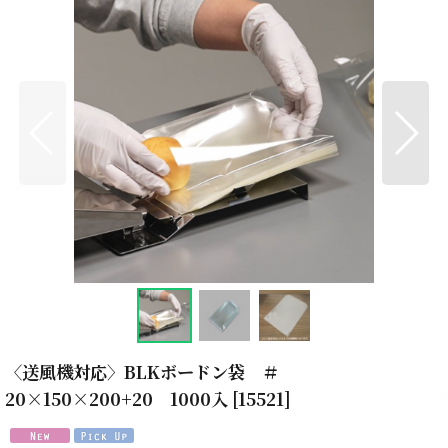
〈送風機対応〉BLKボードン袋 ＃
20×150×200+20 1000入
[
15521
]