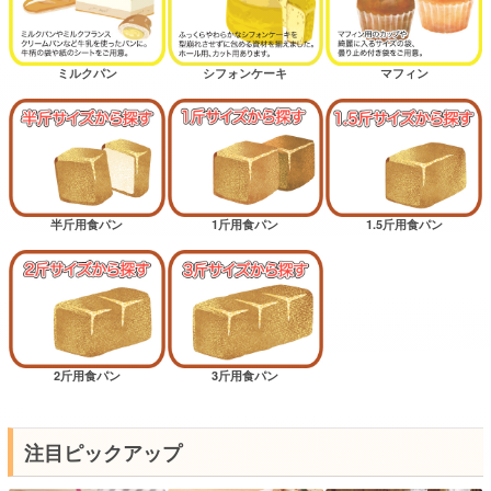
ミルクパン
シフォンケーキ
マフィン
半斤用食パン
1斤用食パン
1.5斤用食パン
2斤用食パン
3斤用食パン
注目ピックアップ