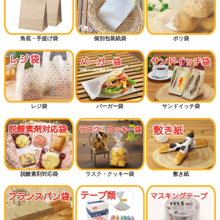
角底・手提げ袋
個別包装紙袋
ポリ袋
レジ袋
バーガー袋
サンドイッチ袋
脱酸素剤対応袋
ラスク・クッキー袋
敷き紙