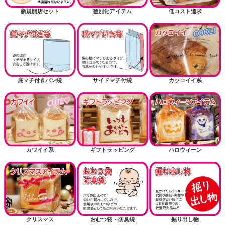
新規開店セット
差別化アイテム
低コスト追求
底マチ付きパン袋
サイドマチ付袋
カッコイイ系
カワイイ系
ギフトラッピング
ハロウィーン
クリスマス
おむつ袋・防臭袋
掘り出し物