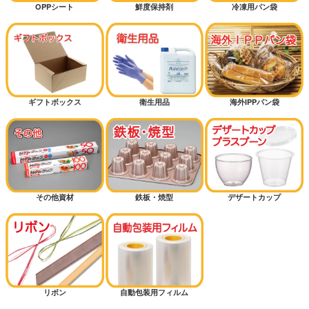
OPPシート
鮮度保持剤
冷凍用パン袋
ギフトボックス
衛生用品
海外IPPパン袋
その他資材
鉄板・焼型
デザートカップ
リボン
自動包装用フィルム