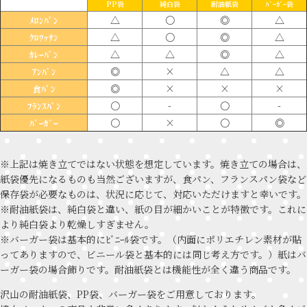
PP袋
純白袋
耐油紙袋
ﾊﾞｰｶﾞｰ袋
△
〇
◎
△
ﾒﾛﾝﾊﾟﾝ
△
〇
◎
△
ｸﾛﾜｯｻﾝ
△
△
◎
△
ｶﾚｰﾊﾟﾝ
◎
×
△
△
ｱﾝﾊﾟﾝ
◎
×
×
×
食ﾊﾟﾝ
〇
-
〇
-
ﾌﾗﾝｽﾊﾟﾝ
〇
×
〇
◎
ﾊﾞｰｶﾞｰ
※上記は焼き立てではない状態を想定しています。焼き立ての場合は、
紙袋優先になるものも当然ございますが、食パン、フランスパン袋など
保存袋が必要なものは、状況に応じて、対応いただけますと幸いです。
※耐油紙袋は、純白袋と違い、紙の目が細かいことが特徴です。これに
より純白袋より乾燥しすぎません。
※バーガー袋は基本的にﾋﾞﾆｰﾙ袋です。（内面にポリエチレン素材が貼
ってありますので、ビニール袋と基本的には同じ考え方です。）紙はバ
ーガー袋の場合飾りです。耐油紙袋とは機能性が全く違う商品です。
沢山の耐油紙袋、PP袋、バーガー袋をご用意しております。