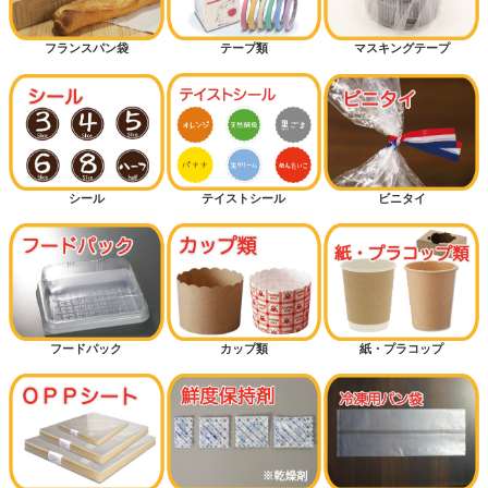
フランスパン袋
テープ類
マスキングテープ
シール
テイストシール
ビニタイ
フードパック
カップ類
紙・プラコップ