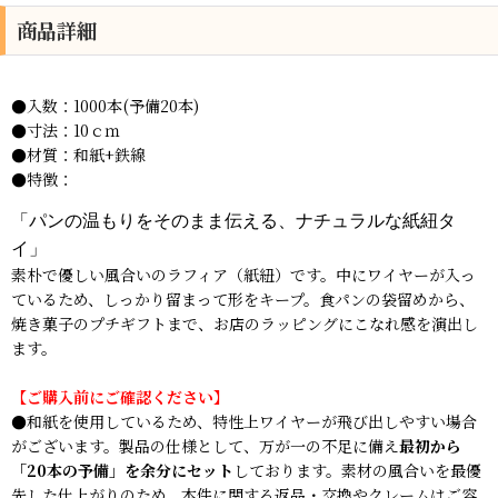
商品詳細
●入数：1000本(予備20本)
●寸法：10ｃｍ
●材質：
和紙+鉄線
●特徴：
「パンの温もりをそのまま伝える、ナチュラルな紙紐タ
イ」
素朴で優しい風合いのラフィア（紙紐）です。中にワイヤーが入っ
ているため、しっかり留まって形をキープ。食パンの袋留めから、
焼き菓子のプチギフトまで、お店のラッピングにこなれ感を演出し
ます。
【ご購入前にご確認ください】
●和紙を使用しているため、特性上ワイヤーが飛び出しやすい場合
がございます。製品の仕様として、万が一の不足に備え
最初から
「20本の予備」を余分にセット
しております。素材の風合いを最優
先した仕上がりのため、本件に関する返品・交換やクレームはご容