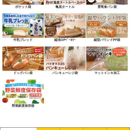
ポケット袋
亀底タートル
雲竜食パン袋
牛乳ブレッド
縦浅OPﾍﾞｰｶﾘｰ
縦型パウンドPP袋
ドッグパン袋
パンキューレジ袋
マットインキ加工
野菜鮮度保存袋