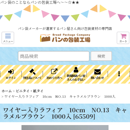
パン袋のことならパンの包装工場へ～～☆★★
パン袋メーカーが運営するパン屋さん向け包装資材の専門店
メニュー
カート
検索
新規開店パン屋
ログイン
特注品について
初めての方へ
問い合わせ
さんのお手伝い
ホーム
>
ビニタイ・紙タイ
>
ワイヤー入りラフィア 10cm NO.13 キャラメルブラウン 1000入
ワイヤー入りラフィア 10cm NO.13 キャ
ラメルブラウン 1000入
[
65509
]