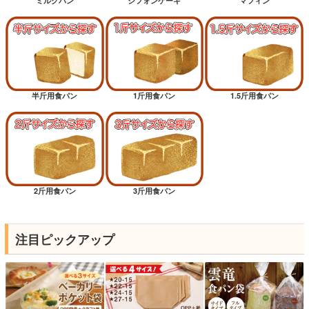
ミルクパン
シフォンケーキ
マフィン
半斤用食パン
1斤用食パン
1.5斤用食パン
2斤用食パン
3斤用食パン
注目ピックアップ