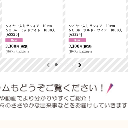
ワイヤー入りラフィア 10cm
ワイヤー入りラフィア 10cm
NO.34 ミッドナイト 1000入
NO.38 ボルドーワイン 1000入
[
65520
]
[
65524
]
3,300
3,300
(税別)
(税別)
円
円
(
税込
:
3,630
)
(
税込
:
3,630
)
円
円