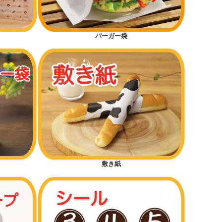
バーガー袋
敷き紙