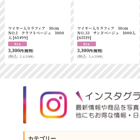
ワイヤー入りラフィア 10cm
ワイヤー入りラフィア 10cm
NO.1 クラフトベージュ 1000
NO.33 サンドベージュ 1000入
入
[
65499
]
[
65519
]
3,300
3,300
(税別)
(税別)
円
円
(
税込
:
3,630
)
(
税込
:
3,630
)
円
円
カテゴリー