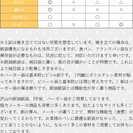
◎
×
△
△
ｱﾝﾊﾟﾝ
◎
×
×
×
食ﾊﾟﾝ
〇
-
〇
-
ﾌﾗﾝｽﾊﾟﾝ
〇
×
〇
◎
ﾊﾞｰｶﾞｰ
※上記は焼き立てではない状態を想定しています。焼き立ての場合は、
紙袋優先になるものも当然ございますが、食パン、フランスパン袋など
保存袋が必要なものは、状況に応じて、対応いただけますと幸いです。
※耐油紙袋は、純白袋と違い、紙の目が細かいことが特徴です。これに
より純白袋より乾燥しすぎません。
※バーガー袋は基本的にﾋﾞﾆｰﾙ袋です。（内面にポリエチレン素材が貼
ってありますので、ビニール袋と基本的には同じ考え方です。）紙はバ
ーガー袋の場合飾りです。耐油紙袋とは機能性が全く違う商品です。
沢山の耐油紙袋、PP袋、バーガー袋をご用意しております。
協力メーカーの商品も非常に多くあります。似たようなサイズも多くご
ざいます。紙の厚み、メーカーが違うことで、微妙な機能性（食感）が
変わってくるからです。お客様のパンに最適な紙袋がなかった、、、な
どと言うことのないように、なるべく多くの資材をご用意してお待ちい
たしております。