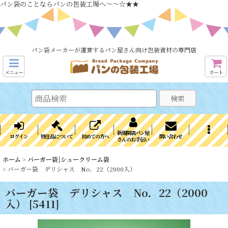
パン袋のことならパンの包装工場へ～～☆★★
パン袋メーカーが運営するパン屋さん向け包装資材の専門店
メニュー
カート
検索
新規開店パン屋
ログイン
特注品について
初めての方へ
問い合わせ
さんのお手伝い
ホーム
>
バーガー袋|シュークリーム袋
>
バーガー袋 デリシャス No．22（2000入）
バーガー袋 デリシャス No．22（2000
入）
[
5411
]