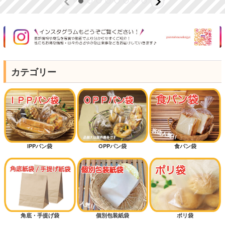
カテゴリー
IPPパン袋
OPPパン袋
食パン袋
角底・手提げ袋
個別包装紙袋
ポリ袋