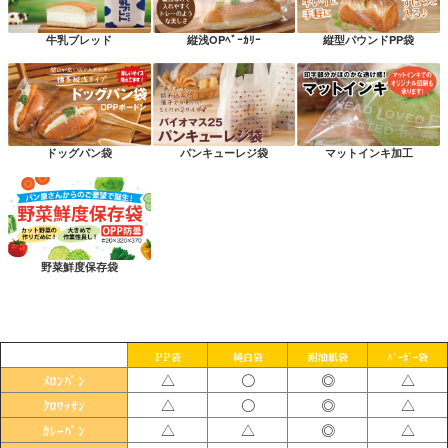
牛乳ブレッド
縦浅OPﾍﾞｰｶﾘｰ
縦型パウンドPP袋
ドッグパン袋
パンキューレジ袋
マットインキ加工
野菜鮮度保存袋
PP袋
純白袋
耐油紙袋
ﾊﾞｰｶﾞｰ袋
△
〇
◎
△
ﾒﾛﾝﾊﾟﾝ
△
〇
◎
△
ｸﾛﾜｯｻﾝ
△
△
◎
△
ｶﾚｰﾊﾟﾝ