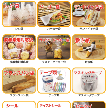
レジ袋
バーガー袋
サンドイッチ袋
脱酸素剤対応袋
ラスク・クッキー袋
敷き紙
フランスパン袋
テープ類
マスキングテープ