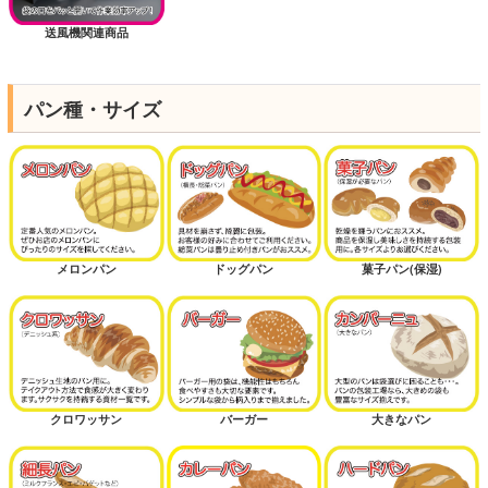
送風機関連商品
パン種・サイズ
メロンパン
ドッグパン
菓子パン(保湿)
クロワッサン
バーガー
大きなパン