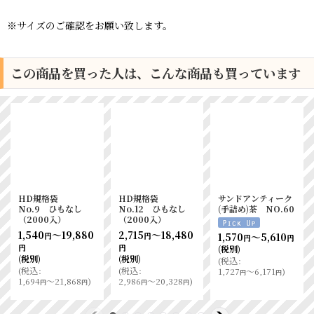
※サイズのご確認をお願い致します。
この商品を買った人は、こんな商品も買っています
HD規格袋
HD規格袋
サンドアンティーク
No.9 ひもなし
No.12 ひもなし
(手詰め)茶 NO.60
（2000入）
（2000入）
1,540
～19,880
2,715
～18,480
1,570
～5,610
円
円
円
円
円
円
(税別)
(税別)
(税別)
(
税込
:
(
税込
:
(
税込
:
1,727
～6,171
)
円
円
1,694
～21,868
)
2,986
～20,328
)
円
円
円
円