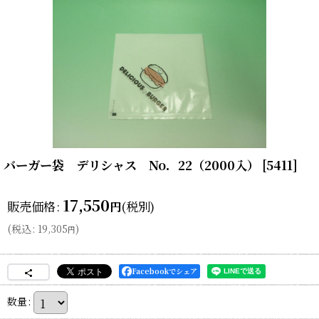
バーガー袋 デリシャス No．22（2000入）
[
5411
]
17,550
販売価格
:
(税別)
円
(
税込
:
19,305
)
円
Facebookでシェア
数量
: