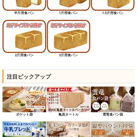
半斤用食パン
1斤用食パン
1.5斤用食パン
2斤用食パン
3斤用食パン
注目ピックアップ
ポケット袋
亀底タートル
雲竜食パン袋