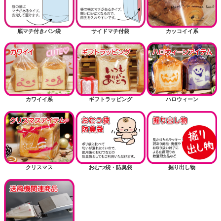
底マチ付きパン袋
サイドマチ付袋
カッコイイ系
カワイイ系
ギフトラッピング
ハロウィーン
クリスマス
おむつ袋・防臭袋
掘り出し物