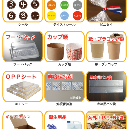
シール
テイストシール
ビニタイ
フードパック
カップ類
紙・プラコップ
OPPシート
鮮度保持剤
冷凍用パン袋