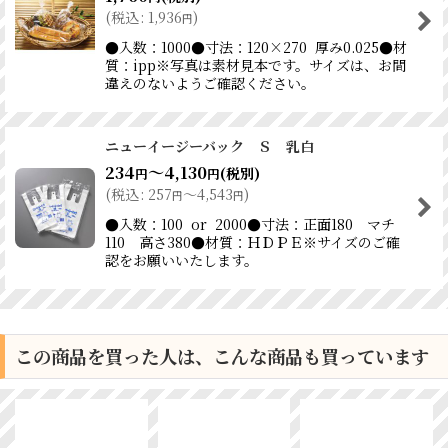
(
税込
:
1,936
)
円
●入数：1000●寸法：120×270 厚み0.025●材
質：ipp※写真は素材見本です。サイズは、お間
違えのないようご確認ください。
ニューイージーバック Ｓ 乳白
234
～4,130
(税別)
円
円
(
税込
:
257
～4,543
)
円
円
●入数：100 or 2000●寸法：正面180 マチ
110 高さ380●材質：ＨＤＰＥ※サイズのご確
認をお願いいたします。
この商品を買った人は、こんな商品も買っています