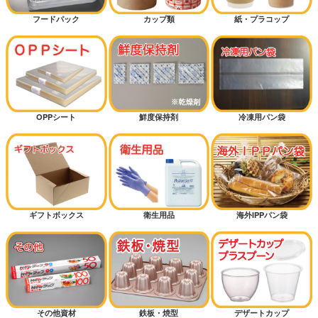
フードパック
カップ類
紙・プラコップ
OPPシート
鮮度保持剤
冷凍用パン袋
ギフトボックス
衛生用品
海外IPPパン袋
その他資材
鉄板・焼型
デザートカップ