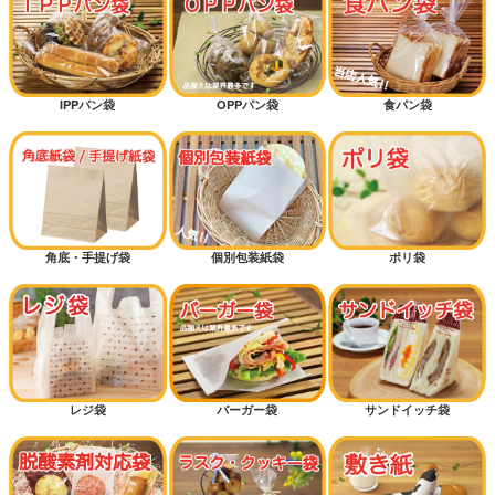
IPPパン袋
OPPパン袋
食パン袋
角底・手提げ袋
個別包装紙袋
ポリ袋
レジ袋
バーガー袋
サンドイッチ袋