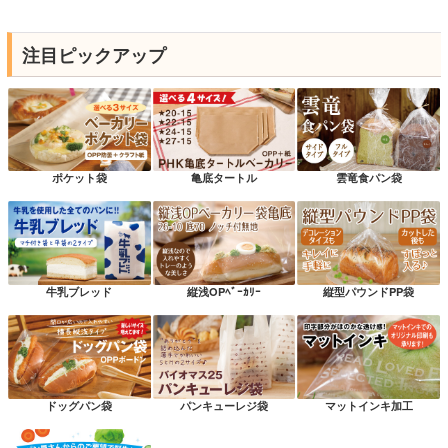
注目ピックアップ
ポケット袋
亀底タートル
雲竜食パン袋
牛乳ブレッド
縦浅OPﾍﾞｰｶﾘｰ
縦型パウンドPP袋
ドッグパン袋
パンキューレジ袋
マットインキ加工