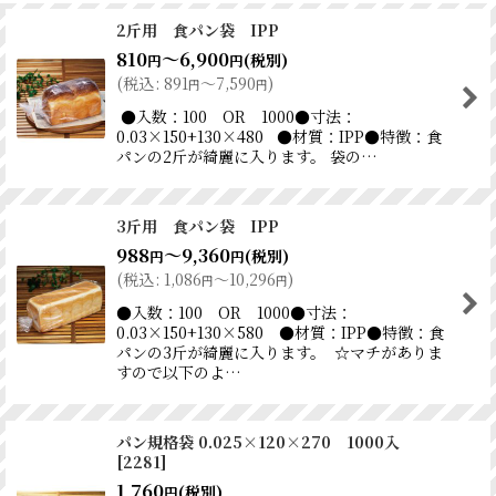
2斤用 食パン袋 IPP
810
～6,900
(税別)
円
円
(
税込
:
891
～7,590
)
円
円
●入数：100 OR 1000●寸法：
0.03×150+130×480 ●材質：IPP●特徴：食
パンの2斤が綺麗に入ります。 袋の…
3斤用 食パン袋 IPP
988
～9,360
(税別)
円
円
(
税込
:
1,086
～10,296
)
円
円
●入数：100 OR 1000●寸法：
0.03×150+130×580 ●材質：IPP●特徴：食
パンの3斤が綺麗に入ります。 ☆マチがありま
すので以下のよ…
パン規格袋 0.025×120×270 1000入
[
2281
]
1,760
(税別)
円