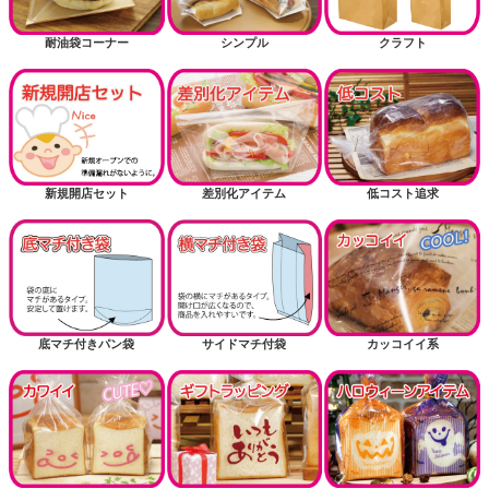
耐油袋コーナー
シンプル
クラフト
新規開店セット
差別化アイテム
低コスト追求
底マチ付きパン袋
サイドマチ付袋
カッコイイ系