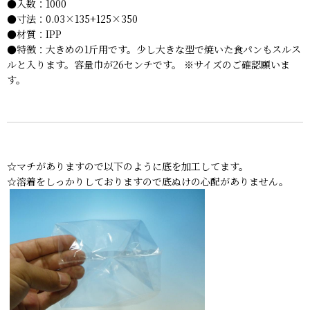
●入数：1000
●寸法：0.03×135+125×350
●材質：IPP
●特徴：大きめの1斤用です。少し大きな型で焼いた食パンもスルス
ルと入ります。容量巾が26センチです。 ※サイズのご確認願いま
す。
☆マチがありますので以下のように底を加工してます。
☆溶着をしっかりしておりますので底ぬけの心配がありません。