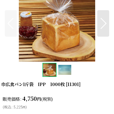
巾広食パン1斤袋 IPP 1000枚
[
11301
]
4,750
販売価格
:
(税別)
円
(
税込
:
5,225
)
円