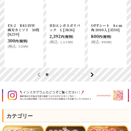
OPPシート 8ｃｍ
イギリス食パン1斤
半斤用 食パン袋
角 1000入
[
3550
]
袋 0.03×130／
大 IPP 1000枚
250×380 IPP
[
1120
]
800
(税別)
円
[
1135
]
2,850
(税別)
円
(
税込
:
880
)
円
4,890
(税別)
円
(
税込
:
3,135
)
円
(
税込
:
5,379
)
円
カテゴリー