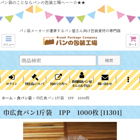
パン袋のことならパンの包装工場へ～～☆★★
パン袋メーカーが運営するパン屋さん向け包装資材の専門店
メニュー
カート
検索
新規開店パン屋
ログイン
特注品について
初めての方へ
問い合わせ
さんのお手伝い
ホーム
>
食パン袋
>
巾広食パン1斤袋 IPP 1000枚
巾広食パン1斤袋 IPP 1000枚
[
11301
]