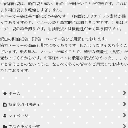
※耐油紙袋は、純白袋と違い、紙の目が細かいことが特徴です。これに
より純白袋より乾燥しすぎません。
※バーガー袋は基本的にﾋﾞﾆｰﾙ袋です。（内面にポリエチレン素材が貼
ってありますので、ビニール袋と基本的には同じ考え方です。）紙はバ
ーガー袋の場合飾りです。耐油紙袋とは機能性が全く違う商品です。
沢山の耐油紙袋、PP袋、バーガー袋をご用意しております。
協力メーカーの商品も非常に多くあります。似たようなサイズも多くご
ざいます。紙の厚み、メーカーが違うことで、微妙な機能性（食感）が
変わってくるからです。お客様のパンに最適な紙袋がなかった、、、な
どと言うことのないように、なるべく多くの資材をご用意してお待ちい
たしております。
ホーム
特定商取引法表示
マイページ
商品カテゴリ一覧