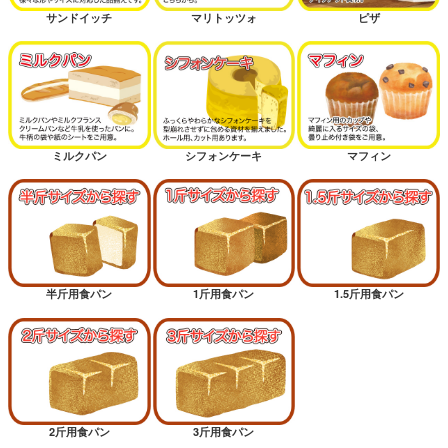
サンドイッチ
マリトッツォ
ピザ
ミルクパン
シフォンケーキ
マフィン
半斤用食パン
1斤用食パン
1.5斤用食パン
2斤用食パン
3斤用食パン