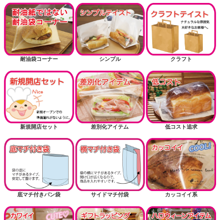
耐油袋コーナー
シンプル
クラフト
新規開店セット
差別化アイテム
低コスト追求
底マチ付きパン袋
サイドマチ付袋
カッコイイ系