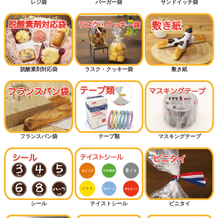
レジ袋
バーガー袋
サンドイッチ袋
脱酸素剤対応袋
ラスク・クッキー袋
敷き紙
フランスパン袋
テープ類
マスキングテープ
シール
テイストシール
ビニタイ