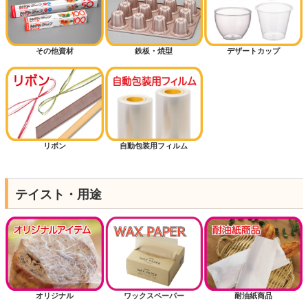
その他資材
鉄板・焼型
デザートカップ
リボン
自動包装用フィルム
テイスト・用途
オリジナル
ワックスペーパー
耐油紙商品