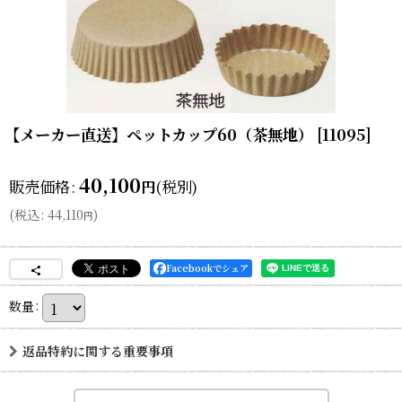
【メーカー直送】ペットカップ60（茶無地）
[
11095
]
40,100
販売価格
:
(税別)
円
(
税込
:
44,110
)
円
Facebookでシェア
数量
:
返品特約に関する重要事項