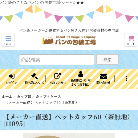
パン袋のことならパンの包装工場へ～～☆★★
パン袋メーカーが運営するパン屋さん向け包装資材の専門店
メニュー
カート
検索
新規開店パン屋
ログイン
特注品について
初めての方へ
問い合わせ
さんのお手伝い
ホーム
>
カップ類
>
カップ＊ケース
>
【メーカー直送】ペットカップ60（茶無地）
【メーカー直送】ペットカップ60（茶無地）
[
11095
]