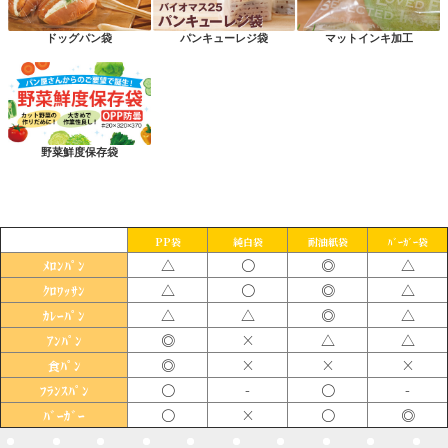
ドッグパン袋
パンキューレジ袋
マットインキ加工
野菜鮮度保存袋
PP袋
純白袋
耐油紙袋
ﾊﾞｰｶﾞｰ袋
△
〇
◎
△
ﾒﾛﾝﾊﾟﾝ
△
〇
◎
△
ｸﾛﾜｯｻﾝ
△
△
◎
△
ｶﾚｰﾊﾟﾝ
◎
×
△
△
ｱﾝﾊﾟﾝ
◎
×
×
×
食ﾊﾟﾝ
〇
-
〇
-
ﾌﾗﾝｽﾊﾟﾝ
〇
×
〇
◎
ﾊﾞｰｶﾞｰ