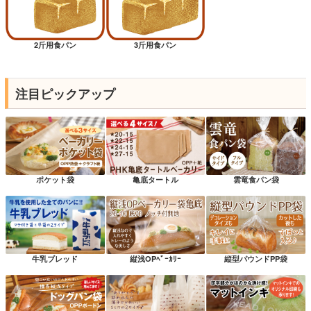
2斤用食パン
3斤用食パン
注目ピックアップ
ポケット袋
亀底タートル
雲竜食パン袋
牛乳ブレッド
縦浅OPﾍﾞｰｶﾘｰ
縦型パウンドPP袋