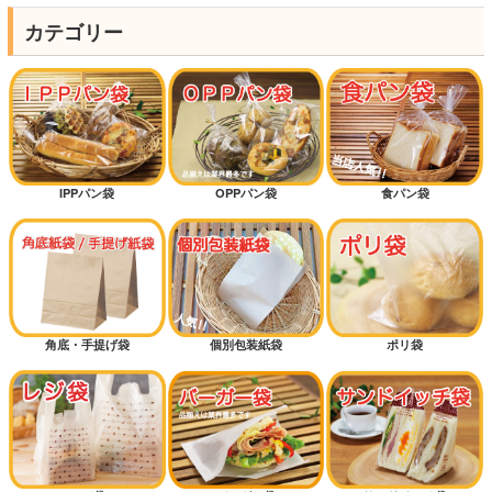
カテゴリー
IPPパン袋
OPPパン袋
食パン袋
角底・手提げ袋
個別包装紙袋
ポリ袋