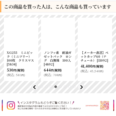
この商品を買った人は、こんな商品も買っています
XG255 ミニピッ
ノンフッ素 耐油ガ
【メーカー直送】ペ
ク（ミニツリー）
ゼットパック ロン
ットカップ60（ナ
100枚 クリスマス
グ 白無地 100入
チュール）
[
11092
]
[
5834
]
[
4892
]
41,400
(税別)
円
530
644
(税別)
(税別)
円
円
(
税込
:
45,540
)
円
(
税込
:
583
)
(
税込
:
708
)
円
円