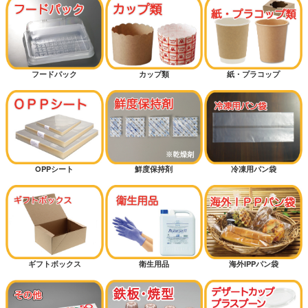
フードパック
カップ類
紙・プラコップ
OPPシート
鮮度保持剤
冷凍用パン袋
ギフトボックス
衛生用品
海外IPPパン袋