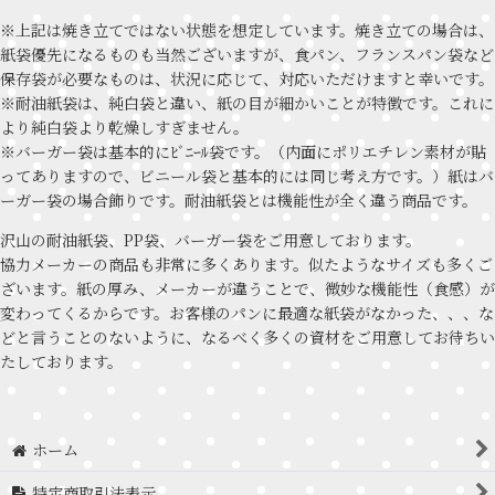
※上記は焼き立てではない状態を想定しています。焼き立ての場合は、
紙袋優先になるものも当然ございますが、食パン、フランスパン袋など
保存袋が必要なものは、状況に応じて、対応いただけますと幸いです。
※耐油紙袋は、純白袋と違い、紙の目が細かいことが特徴です。これに
より純白袋より乾燥しすぎません。
※バーガー袋は基本的にﾋﾞﾆｰﾙ袋です。（内面にポリエチレン素材が貼
ってありますので、ビニール袋と基本的には同じ考え方です。）紙はバ
ーガー袋の場合飾りです。耐油紙袋とは機能性が全く違う商品です。
沢山の耐油紙袋、PP袋、バーガー袋をご用意しております。
協力メーカーの商品も非常に多くあります。似たようなサイズも多くご
ざいます。紙の厚み、メーカーが違うことで、微妙な機能性（食感）が
変わってくるからです。お客様のパンに最適な紙袋がなかった、、、な
どと言うことのないように、なるべく多くの資材をご用意してお待ちい
たしております。
ホーム
特定商取引法表示