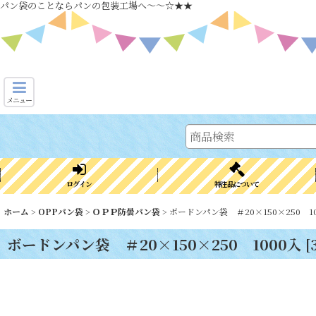
パン袋のことならパンの包装工場へ～～☆★★
メニュー
ログイン
特注品について
ホーム
>
OPPパン袋
>
ＯＰＰ防曇パン袋
>
ボードンパン袋 ＃20×150×250 1
ボードンパン袋 ＃20×150×250 1000入
[