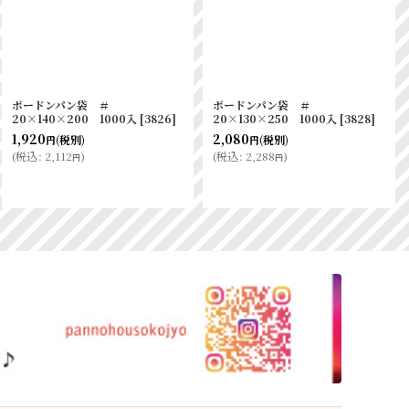
ボードンパン袋 ＃
ボードンパン袋 ＃
20×140×200 1000入
[
3826
]
20×130×250 1000入
[
3828
]
1,920
2,080
(税別)
(税別)
円
円
(
税込
:
2,112
)
(
税込
:
2,288
)
円
円