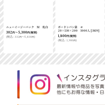
ニューイージーバック Ｍ 乳白
ボードンパン袋 ＃
20×130×200 1000入
[
3819
]
302
～5,300
(税別)
円
円
1,800
(税別)
円
(
税込
:
332
～5,830
)
円
円
(
税込
:
1,980
)
円