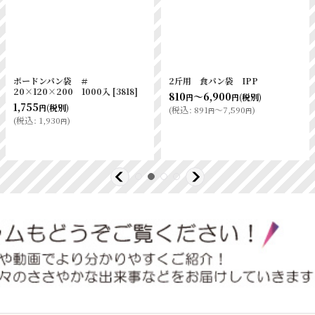
ボードンパン袋 ＃
2斤用 食パン袋 IPP
20×120×200 1000入
[
3818
]
810
～6,900
(税別)
円
円
1,755
(税別)
円
(
税込
:
891
～7,590
)
円
円
(
税込
:
1,930
)
円