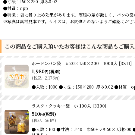
●寸法：150×250 厚み0.02
●材質：opp
●特徴：袋に曇り止め効果があります。寒暖の差が激しく、パンの袋
※写真は素材見本です。サイズは、お間違えのないようご確認くださ
この商品をご購入頂いたお客様はこんな商品もご購入
ボードンパン袋 ＃20×150×200 1000入
[
3811
]
1,980
(税別)
円
(
税込
:
2,178
)
円
●入数：1000 ●寸法：150×200 厚み0.02
ラスク・クッキー袋 小 100入
[
3300
]
510
(税別)
円
(
税込
:
561
)
円
●入数：100 ●寸法：♯40 巾60+マチ50×天地
はあり…