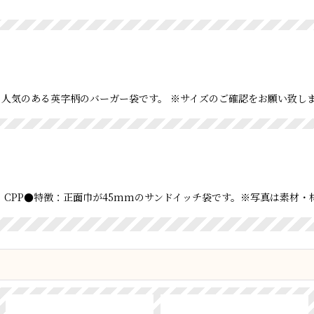
特徴：人気のある英字柄のバーガー袋です。 ※サイズのご確認をお願い致し
0●材質：CPP●特徴：正面巾が45mmのサンドイッチ袋です。※写真は素