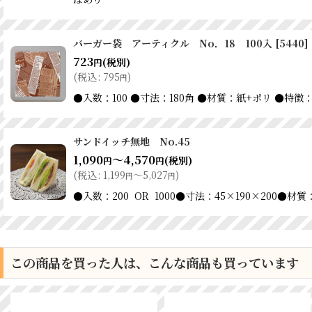
バーガー袋 アーティクル No．18 100入
[
5440
]
723
(税別)
円
(
税込
:
795
)
円
●入数：100 ●寸法：180角 ●材質：紙+ポリ ●
サンドイッチ無地 No.45
1,090
～4,570
(税別)
円
円
(
税込
:
1,199
～5,027
)
円
円
●入数：200 OR 1000●寸法：45×190×20
この商品を買った人は、こんな商品も買っています