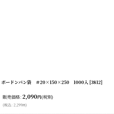
ボードンパン袋 ＃20×150×250 1000入
[
3812
]
2,090
販売価格
:
(税別)
円
(
税込
:
2,299
)
円