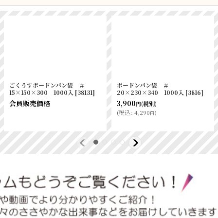
ボードンパン袋 ＃
ボードンパン袋 ＃
20×120×400 1000入
[
3820
]
20×170×250 1000入
[
3821
]
3,030
2,390
(税別)
(税別)
円
円
(
税込
:
3,333
)
(
税込
:
2,629
)
円
円