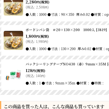
2,280
(税別)
円
(
税込
:
2,508
)
円
●入数：1000 ●寸法：90×350 厚み0.02 
ボードンパン袋 ＃20×130×200 1000入
[
3819
]
1,800
(税別)
円
(
税込
:
1,980
)
円
●入数：1000 ●寸法：130×200 厚み0.02
バックシーリングテープNO430（赤）9mm×35M
[
128
(税別)
円
(
税込
:
140
)
円
●入数：1 ●寸法：9mm×35m ●材質： ●特徴：
この商品を買った人は、こんな商品も買っています