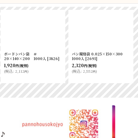
ボードンパン袋 ＃
ボードンパン袋 ＃
20×130×200 1000入
[
3819
]
20×150×200 1000入
[
3811
]
1,800
1,980
(税別)
(税別)
円
円
(
税込
:
1,980
)
(
税込
:
2,178
)
円
円