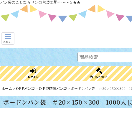
パン袋のことならパンの包装工場へ～～☆★★
メニュー
ログイン
特注品について
ホーム
>
OPPパン袋
>
ＯＰＰ防曇パン袋
>
ボードンパン袋 ＃20×150×300 1
ボードンパン袋 ＃20×150×300 1000入
[