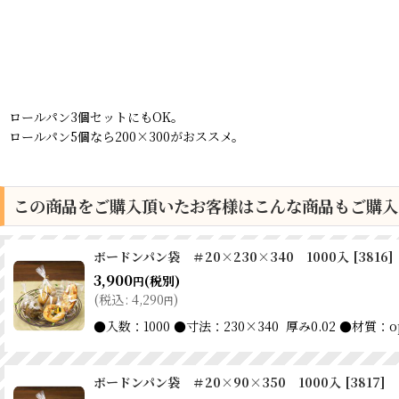
ロールパン3個セットにもOK。
ロールパン5個なら200×300がおススメ。
この商品をご購入頂いたお客様はこんな商品もご購入
ボードンパン袋 ＃20×230×340 1000入
[
3816
]
3,900
(税別)
円
(
税込
:
4,290
)
円
●入数：1000 ●寸法：230×340 厚み0.02
ボードンパン袋 ＃20×90×350 1000入
[
3817
]