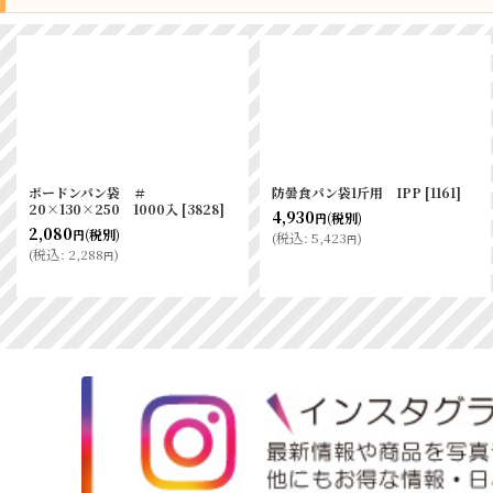
バタール保存袋ＩＰＰ 170×500
ボードンパン袋 ＃
[
3382
]
20×150×250 1000入
[
3812
]
860
～4,200
2,090
(税別)
(税別)
円
円
円
(
税込
:
946
～4,620
)
(
税込
:
2,299
)
円
円
円