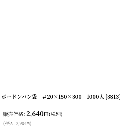
ボードンパン袋 ＃20×150×300 1000入
[
3813
]
2,640
販売価格
:
(税別)
円
(
税込
:
2,904
)
円