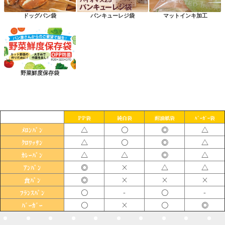
ドッグパン袋
パンキューレジ袋
マットインキ加工
野菜鮮度保存袋
PP袋
純白袋
耐油紙袋
ﾊﾞｰｶﾞｰ袋
△
〇
◎
△
ﾒﾛﾝﾊﾟﾝ
△
〇
◎
△
ｸﾛﾜｯｻﾝ
△
△
◎
△
ｶﾚｰﾊﾟﾝ
◎
×
△
△
ｱﾝﾊﾟﾝ
◎
×
×
×
食ﾊﾟﾝ
〇
-
〇
-
ﾌﾗﾝｽﾊﾟﾝ
〇
×
〇
◎
ﾊﾞｰｶﾞｰ