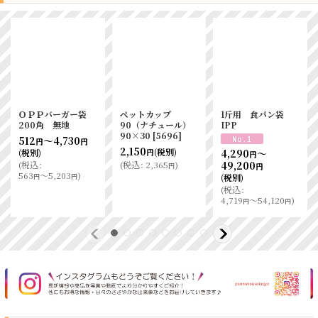
ペットカップ
1斤用 食パン袋
ラスク・クッキー
ラ
90（ナチュール）
IPP
袋 背貼平袋 100
袋
90×30
[
5696
]
入
[
3301
]
V
様
2,150
710
(税別)
(税別)
4,290
～
円
円
円
(
税込
:
2,365
)
(
税込
:
781
)
49,200
円
円
円
1,
(税別)
(
(
税込
:
4,719
～54,120
)
円
円