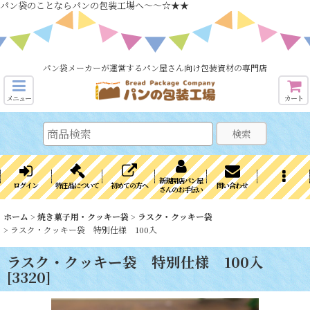
パン袋のことならパンの包装工場へ～～☆★★
パン袋メーカーが運営するパン屋さん向け包装資材の専門店
メニュー
カート
検索
新規開店パン屋
ログイン
特注品について
初めての方へ
問い合わせ
さんのお手伝い
ホーム
>
焼き菓子用・クッキー袋
>
ラスク・クッキー袋
>
ラスク・クッキー袋 特別仕様 100入
ラスク・クッキー袋 特別仕様 100入
[
3320
]