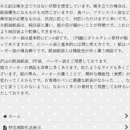
※上記は焼き立てではない状態を想定しています。焼き立ての場合は、
紙袋優先になるものも当然ございますが、食パン、フランスパン袋など
保存袋が必要なものは、状況に応じて、対応いただけますと幸いです。
※耐油紙袋は、純白袋と違い、紙の目が細かいことが特徴です。これに
より純白袋より乾燥しすぎません。
※バーガー袋は基本的にﾋﾞﾆｰﾙ袋です。（内面にポリエチレン素材が貼
ってありますので、ビニール袋と基本的には同じ考え方です。）紙はバ
ーガー袋の場合飾りです。耐油紙袋とは機能性が全く違う商品です。
沢山の耐油紙袋、PP袋、バーガー袋をご用意しております。
協力メーカーの商品も非常に多くあります。似たようなサイズも多くご
ざいます。紙の厚み、メーカーが違うことで、微妙な機能性（食感）が
変わってくるからです。お客様のパンに最適な紙袋がなかった、、、な
どと言うことのないように、なるべく多くの資材をご用意してお待ちい
たしております。
ホーム
特定商取引法表示