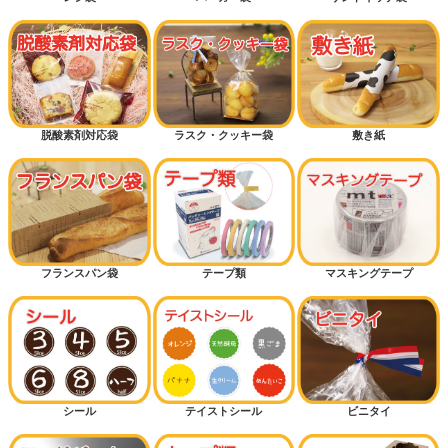
脱酸素剤対応袋
ラスク・クッキー袋
敷き紙
フランスパン袋
テープ類
マスキングテープ
シール
テイストシール
ビニタイ