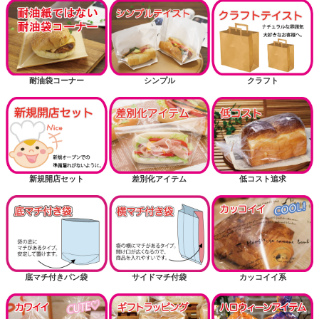
耐油袋コーナー
シンプル
クラフト
新規開店セット
差別化アイテム
低コスト追求
底マチ付きパン袋
サイドマチ付袋
カッコイイ系