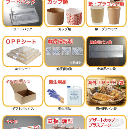
フードパック
カップ類
紙・プラコップ
OPPシート
鮮度保持剤
冷凍用パン袋
ギフトボックス
衛生用品
海外IPPパン袋