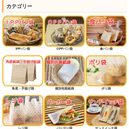
カテゴリー
IPPパン袋
OPPパン袋
食パン袋
角底・手提げ袋
個別包装紙袋
ポリ袋
レジ袋
バーガー袋
サンドイッチ袋