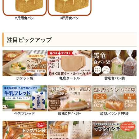
2斤用食パン
3斤用食パン
注目ピックアップ
ポケット袋
亀底タートル
雲竜食パン袋
牛乳ブレッド
縦浅OPﾍﾞｰｶﾘｰ
縦型パウンドPP袋