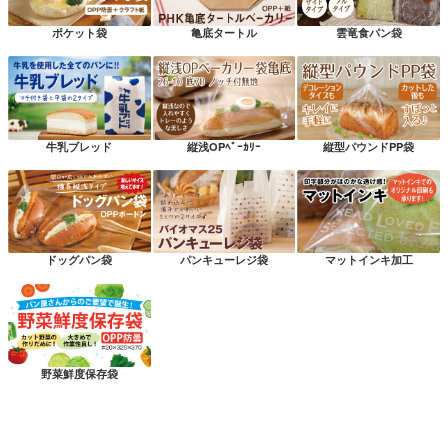
ポケット袋
亀底タートル
雲竜食パン袋
牛乳ブレッド
縦浅OPﾍﾞｰｶﾘｰ
縦型パウンドPP袋
ドッグパン袋
パンキューレジ袋
マットインキ加工
野菜鮮度保存袋