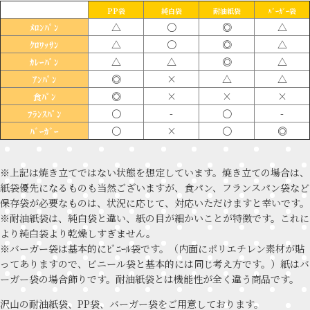
PP袋
純白袋
耐油紙袋
ﾊﾞｰｶﾞｰ袋
△
〇
◎
△
ﾒﾛﾝﾊﾟﾝ
△
〇
◎
△
ｸﾛﾜｯｻﾝ
△
△
◎
△
ｶﾚｰﾊﾟﾝ
◎
×
△
△
ｱﾝﾊﾟﾝ
◎
×
×
×
食ﾊﾟﾝ
〇
-
〇
-
ﾌﾗﾝｽﾊﾟﾝ
〇
×
〇
◎
ﾊﾞｰｶﾞｰ
※上記は焼き立てではない状態を想定しています。焼き立ての場合は、
紙袋優先になるものも当然ございますが、食パン、フランスパン袋など
保存袋が必要なものは、状況に応じて、対応いただけますと幸いです。
※耐油紙袋は、純白袋と違い、紙の目が細かいことが特徴です。これに
より純白袋より乾燥しすぎません。
※バーガー袋は基本的にﾋﾞﾆｰﾙ袋です。（内面にポリエチレン素材が貼
ってありますので、ビニール袋と基本的には同じ考え方です。）紙はバ
ーガー袋の場合飾りです。耐油紙袋とは機能性が全く違う商品です。
沢山の耐油紙袋、PP袋、バーガー袋をご用意しております。