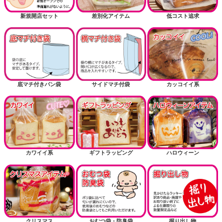
新規開店セット
差別化アイテム
低コスト追求
底マチ付きパン袋
サイドマチ付袋
カッコイイ系
カワイイ系
ギフトラッピング
ハロウィーン
クリスマス
おむつ袋・防臭袋
掘り出し物