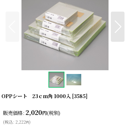
OPPシート 23ｃｍ角 1000入
[
3585
]
2,020
販売価格
:
(税別)
円
(
税込
:
2,222
)
円