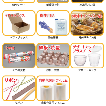
OPPシート
鮮度保持剤
冷凍用パン袋
ギフトボックス
衛生用品
海外IPPパン袋
その他資材
鉄板・焼型
デザートカップ
リボン
自動包装用フィルム