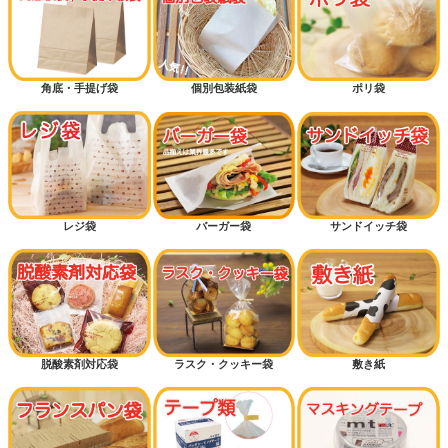
角底・手提げ袋
個別包装紙袋
ポリ袋
レジ袋
バーガー袋
サンドイッチ袋
脱酸素剤対応袋
ラスク・クッキー袋
敷き紙