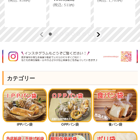
円
円
(
税込
:
511
)
円
カテゴリー
IPPパン袋
OPPパン袋
食パン袋