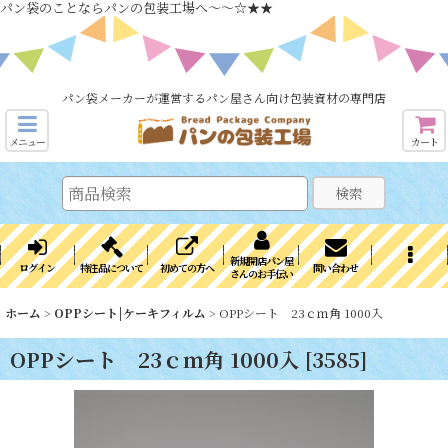
パン袋のことならパンの包装工場へ～～☆★★
パン袋メーカーが運営するパン屋さん向け包装資材の専門店
メニュー
カート
検索
新規開店パン屋
ログイン
特注品について
初めての方へ
問い合わせ
さんのお手伝い
ホーム
>
OPPシート|ケーキフィルム
>
OPPシート 23ｃｍ角 1000入
OPPシート 23ｃｍ角 1000入
[
3585
]