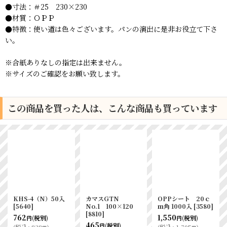
●寸法：＃25 230×230
●材質：ＯＰＰ
●特徴：使い道は色々ございます。パンの演出に是非お役立て下さ
い。
※合紙ありなしの指定は出来ません。
※サイズのご確認をお願い致します。
この商品を買った人は、こんな商品も買っています
KHS-4（N）50入
カマスGTN
OPPシート 20ｃ
[
5640
]
No.1 100×120
ｍ角 1000入
[
3580
]
[
8810
]
762
1,550
(税別)
(税別)
円
円
465
(税別)
円
(
税込
:
838
)
(
税込
:
1,705
)