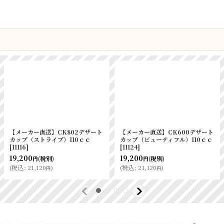
【メーカー直送】CK802デザート
【メーカー直送】CK600デザート
カップ（ストライプ）110ｃｃ
カップ（ビューティフル）110ｃｃ
[
11116
]
[
11124
]
19,200
19,200
(税別)
(税別)
円
円
(
税込
:
21,120
)
(
税込
:
21,120
)
円
円