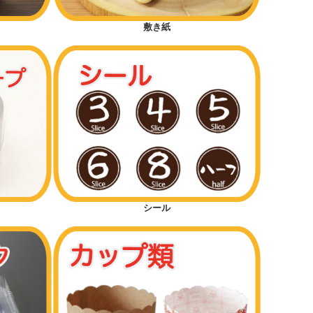
敷き紙
シール