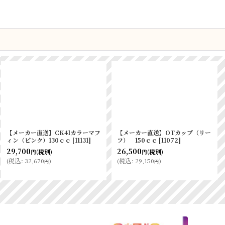
【メーカー直送】CK41カラーマフ
【メーカー直送】OTカップ（リー
ィン（ピンク）130ｃｃ
[
11131
]
フ） 150ｃｃ
[
11072
]
29,700
26,500
(税別)
(税別)
円
円
(
税込
:
32,670
)
(
税込
:
29,150
)
円
円