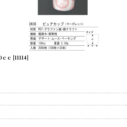
0ｃｃ
[
11114
]