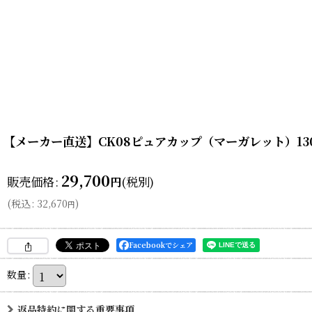
【メーカー直送】CK08ピュアカップ（マーガレット）13
29,700
販売価格
:
(税別)
円
(
税込
:
32,670
)
円
Facebookでシェア
数量
:
返品特約に関する重要事項