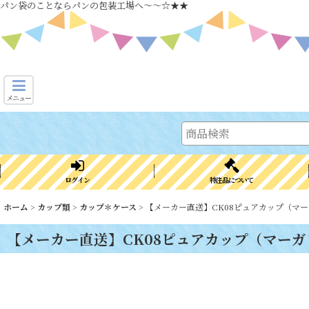
パン袋のことならパンの包装工場へ～～☆★★
メニュー
ログイン
特注品について
ホーム
>
カップ類
>
カップ＊ケース
>
【メーカー直送】CK08ピュアカップ（マー
【メーカー直送】CK08ピュアカップ（マーガ