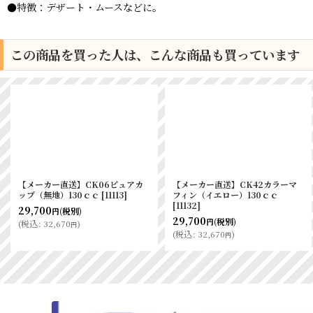
●特徴：デザート・ムースなどに。
この商品を買った人は、こんな商品も買っています
【メーカー直送】CK06ピュアカ
【メーカー直送】CK42カラーマ
ップ（無地）130ｃｃ
[
11113
]
フィン（イエロー）130ｃｃ
[
11132
]
29,700
(税別)
円
29,700
(税別)
円
(
税込
:
32,670
)
円
(
税込
:
32,670
)
円