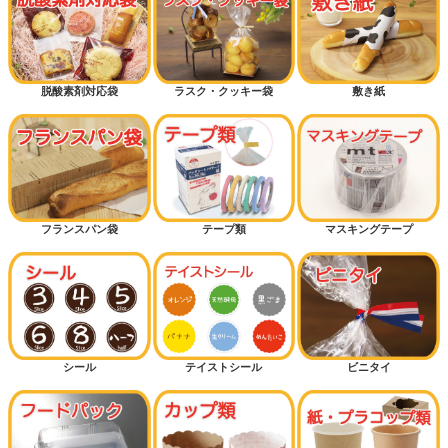
脱酸素剤対応袋
ラスク・クッキー袋
敷き紙
フランスパン袋
テープ類
マスキングテープ
シール
テイストシール
ビニタイ