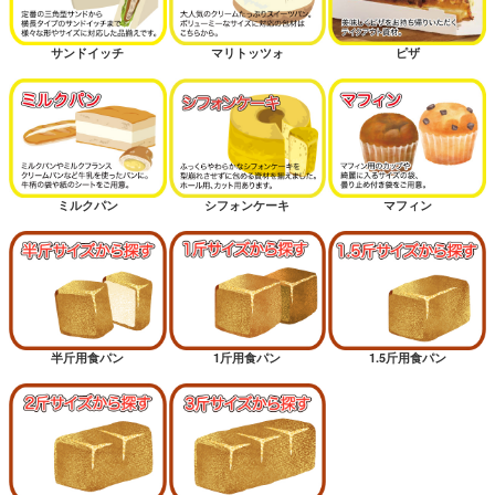
サンドイッチ
マリトッツォ
ピザ
ミルクパン
シフォンケーキ
マフィン
半斤用食パン
1斤用食パン
1.5斤用食パン