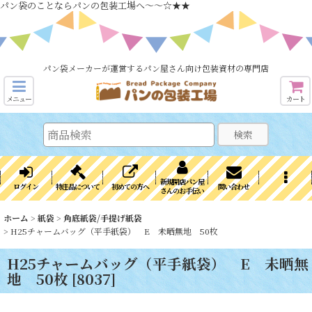
パン袋のことならパンの包装工場へ～～☆★★
パン袋メーカーが運営するパン屋さん向け包装資材の専門店
メニュー
カート
検索
新規開店パン屋
ログイン
特注品について
初めての方へ
問い合わせ
さんのお手伝い
ホーム
>
紙袋
>
角底紙袋/手提げ紙袋
>
H25チャームバッグ（平手紙袋） E 未晒無地 50枚
H25チャームバッグ（平手紙袋） E 未晒無
地 50枚
[
8037
]