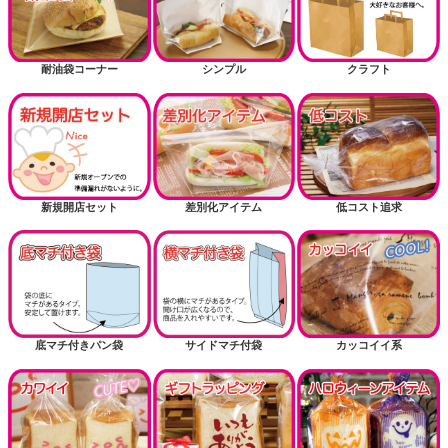
耐油袋コーナー
シンプル
クラフト
新規開店セット
差別化アイテム
低コスト追求
底マチ付きパン袋
サイドマチ付袋
カッコイイ系