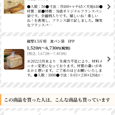
●入数：50●寸法：巾100+マチ65×天地610●
材質：紙●特徴：当店オリジナルフランスパン
袋です。全面柄入りです。嬉しいね！楽しい
ね！を表現し、フランス語で記しました。陽気
なフランスパ…
縦型1.5斤用 食パン袋 IPP
1,520
～6,730
(税別)
円
円
(
税込
:
1,672
～7,403
)
円
円
※2022/1月末より 生産力不足により、材料メ
ーカー変更になっております。材質の違いがあ
るかと思います。ご了承のほどお願いいたしま
す。●入数：1000●寸法：0.03×230+120&t…
この商品を買った人は、こんな商品も買っています