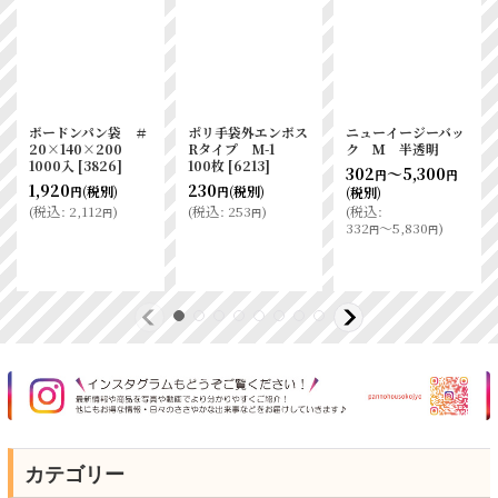
ボードンパン袋 ＃
ポリ手袋外エンボス
ニューイージーバッ
20×140×200
Rタイプ M-1
ク Ｍ 半透明
1000入
[
3826
]
100枚
[
6213
]
302
～5,300
円
円
1,920
230
(税別)
(税別)
(税別)
円
円
(
税込
:
2,112
)
(
税込
:
253
)
(
税込
:
円
円
332
～5,830
)
円
円
カテゴリー