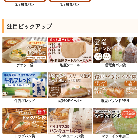
2斤用食パン
3斤用食パン
注目ピックアップ
ポケット袋
亀底タートル
雲竜食パン袋
牛乳ブレッド
縦浅OPﾍﾞｰｶﾘｰ
縦型パウンドPP袋
ドッグパン袋
パンキューレジ袋
マットインキ加工