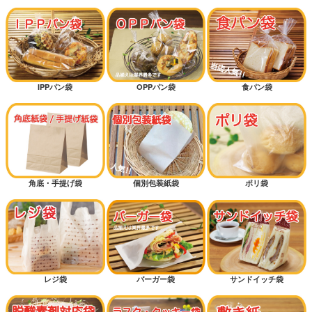
IPPパン袋
OPPパン袋
食パン袋
角底・手提げ袋
個別包装紙袋
ポリ袋
レジ袋
バーガー袋
サンドイッチ袋