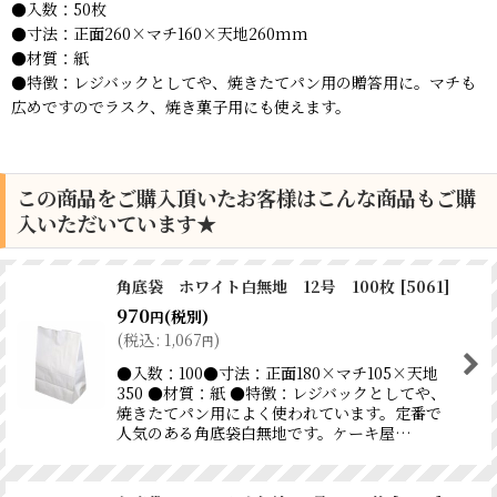
●入数：50枚
●寸法：正面260×マチ160×天地260mm
●材質：紙
●特徴：レジバックとしてや、焼きたてパン用の贈答用に。マチも
広めですのでラスク、焼き菓子用にも使えます。
この商品をご購入頂いたお客様はこんな商品もご購
入いただいています★
角底袋 ホワイト白無地 12号 100枚
[
5061
]
970
(税別)
円
(
税込
:
1,067
)
円
●入数：100●寸法：正面180×マチ105×天地
350 ●材質：紙 ●特徴：レジバックとしてや、
焼きたてパン用によく使われています。定番で
人気のある角底袋白無地です。ケーキ屋…