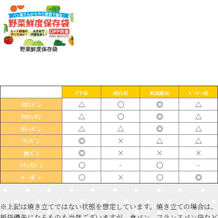
野菜鮮度保存袋
PP袋
純白袋
耐油紙袋
ﾊﾞｰｶﾞｰ袋
△
〇
◎
△
ﾒﾛﾝﾊﾟﾝ
△
〇
◎
△
ｸﾛﾜｯｻﾝ
△
△
◎
△
ｶﾚｰﾊﾟﾝ
◎
×
△
△
ｱﾝﾊﾟﾝ
◎
×
×
×
食ﾊﾟﾝ
〇
-
〇
-
ﾌﾗﾝｽﾊﾟﾝ
〇
×
〇
◎
ﾊﾞｰｶﾞｰ
※上記は焼き立てではない状態を想定しています。焼き立ての場合は、
紙袋優先になるものも当然ございますが、食パン、フランスパン袋など