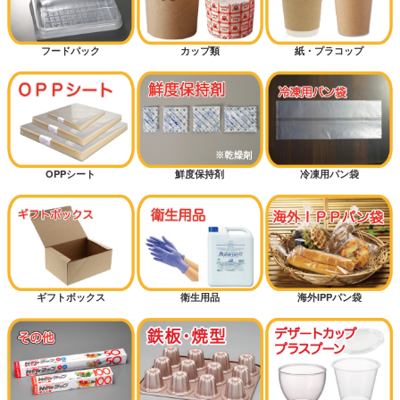
フードパック
カップ類
紙・プラコップ
OPPシート
鮮度保持剤
冷凍用パン袋
ギフトボックス
衛生用品
海外IPPパン袋