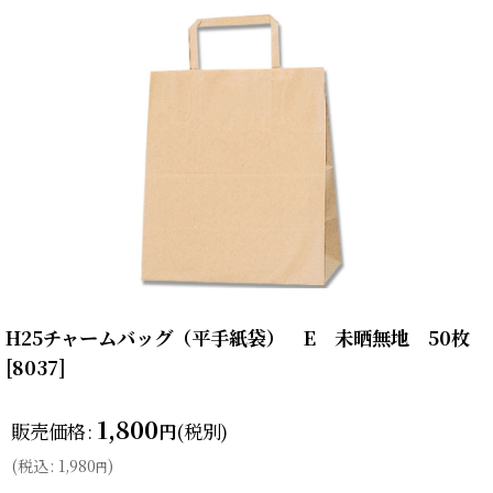
H25チャームバッグ（平手紙袋） E 未晒無地 50枚
[
8037
]
1,800
販売価格
:
(税別)
円
(
税込
:
1,980
)
円