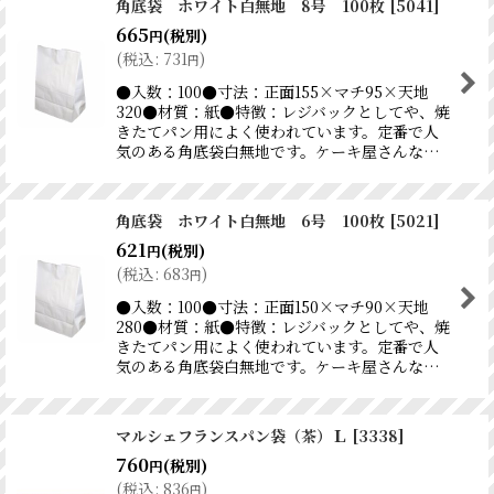
角底袋 ホワイト白無地 8号 100枚
[
5041
]
665
(税別)
円
(
税込
:
731
)
円
●入数：100●寸法：正面155×マチ95×天地
320●材質：紙●特徴：レジバックとしてや、焼
きたてパン用によく使われています。定番で人
気のある角底袋白無地です。ケーキ屋さんな…
角底袋 ホワイト白無地 6号 100枚
[
5021
]
621
(税別)
円
(
税込
:
683
)
円
●入数：100●寸法：正面150×マチ90×天地
280●材質：紙●特徴：レジバックとしてや、焼
きたてパン用によく使われています。定番で人
気のある角底袋白無地です。ケーキ屋さんな…
マルシェフランスパン袋（茶）Ｌ
[
3338
]
760
(税別)
円
(
税込
:
836
)
円