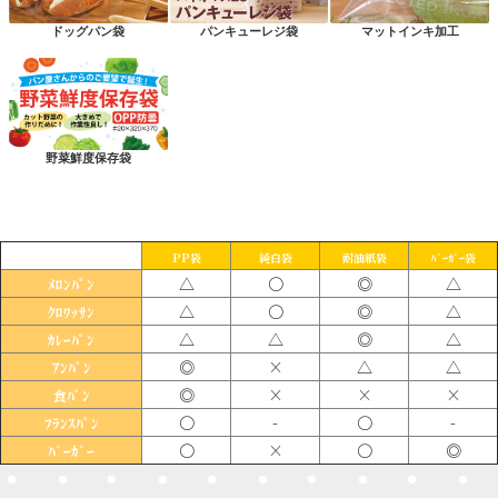
ドッグパン袋
パンキューレジ袋
マットインキ加工
野菜鮮度保存袋
PP袋
純白袋
耐油紙袋
ﾊﾞｰｶﾞｰ袋
△
〇
◎
△
ﾒﾛﾝﾊﾟﾝ
△
〇
◎
△
ｸﾛﾜｯｻﾝ
△
△
◎
△
ｶﾚｰﾊﾟﾝ
◎
×
△
△
ｱﾝﾊﾟﾝ
◎
×
×
×
食ﾊﾟﾝ
〇
-
〇
-
ﾌﾗﾝｽﾊﾟﾝ
〇
×
〇
◎
ﾊﾞｰｶﾞｰ