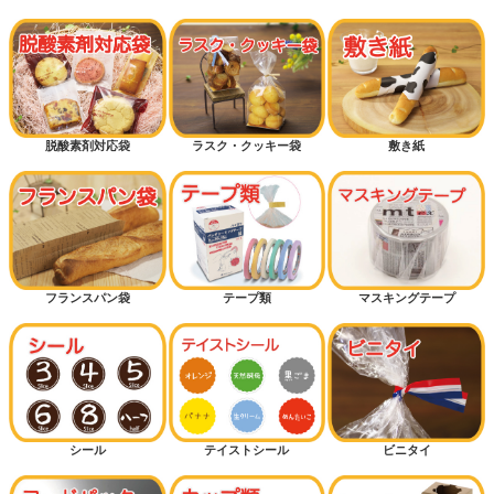
脱酸素剤対応袋
ラスク・クッキー袋
敷き紙
フランスパン袋
テープ類
マスキングテープ
シール
テイストシール
ビニタイ