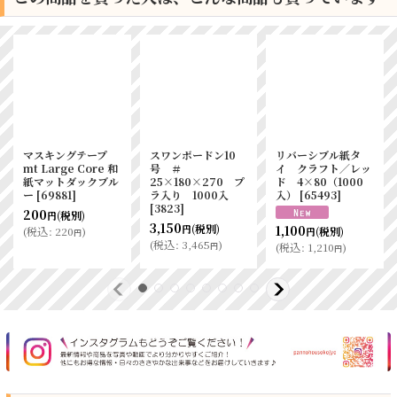
マスキングテープ
スワンボードン10
リバーシブル紙タ
mt Large Core 和
号 ＃
イ クラフト／レッ
紙マットダックブル
25×180×270 プ
ド 4×80（1000
ー
[
69881
]
ラ入り 1000入
入）
[
65493
]
[
3823
]
200
(税別)
円
3,150
(税別)
1,100
円
(
税込
:
220
)
(税別)
円
円
(
税込
:
3,465
)
円
(
税込
:
1,210
)
円