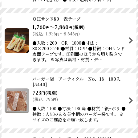
ＯＨサンド80 表テープ
1,760
～7,860
(税別)
円
円
(
税込
:
1,936
～8,646
)
円
円
●入数：200 OR 1000●寸法：
80×200×240●材質：OPP ●特徴：OHサンド
表面テープです。印刷面のほうから切り裂きで
きます。 ※写真は素材・材質・デ…
バーガー袋 アーティクル No．18 100入
[
5440
]
723
(税別)
円
(
税込
:
795
)
円
●入数：100 ●寸法：180角 ●材質：紙+ポリ ●
特徴：人気のある英字柄のバーガー袋です。 ※
サイズのご確認をお願い致します。