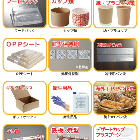
フードパック
カップ類
紙・プラコップ
OPPシート
鮮度保持剤
冷凍用パン袋
ギフトボックス
衛生用品
海外IPPパン袋