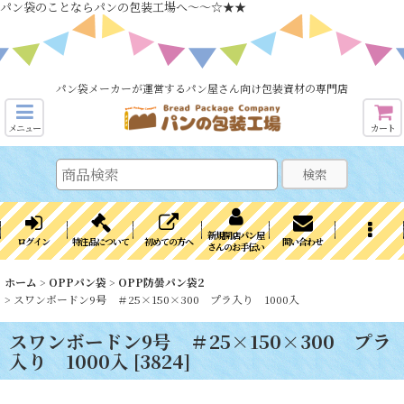
パン袋のことならパンの包装工場へ～～☆★★
パン袋メーカーが運営するパン屋さん向け包装資材の専門店
メニュー
カート
検索
新規開店パン屋
ログイン
特注品について
初めての方へ
問い合わせ
さんのお手伝い
ホーム
>
OPPパン袋
>
OPP防曇パン袋2
>
スワンボードン9号 ＃25×150×300 プラ入り 1000入
スワンボードン9号 ＃25×150×300 プラ
入り 1000入
[
3824
]