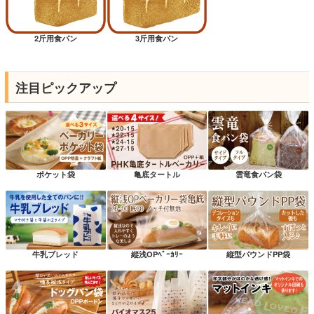
2斤用食パン
3斤用食パン
注目ピックアップ
ポケット袋
亀底タートル
雲竜食パン袋
牛乳ブレッド
縦浅OPﾍﾞｰｶﾘｰ
縦型パウンドPP袋