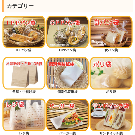
カテゴリー
IPPパン袋
OPPパン袋
食パン袋
角底・手提げ袋
個別包装紙袋
ポリ袋
レジ袋
バーガー袋
サンドイッチ袋