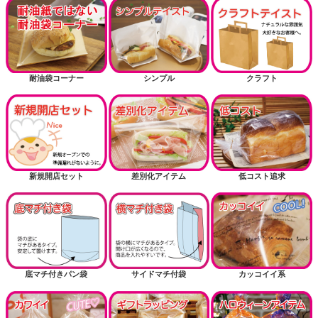
耐油袋コーナー
シンプル
クラフト
新規開店セット
差別化アイテム
低コスト追求
底マチ付きパン袋
サイドマチ付袋
カッコイイ系