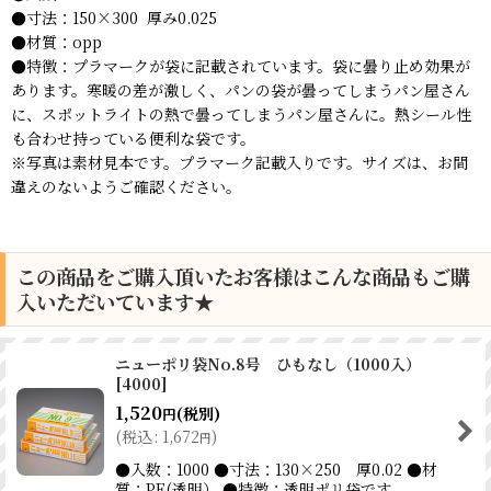
●寸法：150×300 厚み0.025
●材質：opp
●特徴：プラマークが袋に記載されています。袋に曇り止め効果が
あります。寒暖の差が激しく、パンの袋が曇ってしまうパン屋さん
に、スポットライトの熱で曇ってしまうパン屋さんに。熱シール性
も合わせ持っている便利な袋です。
※写真は素材見本です。プラマーク記載入りです。サイズは、お間
違えのないようご確認ください。
この商品をご購入頂いたお客様はこんな商品もご購
入いただいています★
ニューポリ袋No.8号 ひもなし（1000入）
[
4000
]
1,520
(税別)
円
(
税込
:
1,672
)
円
●入数：1000 ●寸法：130×250 厚0.02 ●材
質：PE(透明） ●特徴：透明ポリ袋です。