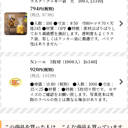
ラスク・クッキー袋 大 100入
[
3310
]
794
(税別)
円
(
税込
:
873
)
円
●入数：100 ●寸法：♯50 巾80+マチ70×天
地245 ●材質：OPP ●特徴：素材はぱりぱりし
ており高級感を演出します。透明度もよくラス
ク袋、若しくはクッキー袋に最適です。バリア
性はありません…
Ｎシール 5枚切（1000入）
[
6340
]
920
(税別)
円
(
税込
:
1,012
)
円
●単価：\0.80（税別） ●入数：1000 ●寸法：
35×25 ●材質： ●特徴：5枚切り用です。 ※サ
イズのご確認をお願い致します。写真見本は実
際のラベルの色とは異なる場合があります。
この商品を買った人は、こんな商品も買っています