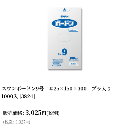
スワンボードン9号 ＃25×150×300 プラ入り
1000入
[
3824
]
3,025
販売価格
:
(税別)
円
(
税込
:
3,327
)
円