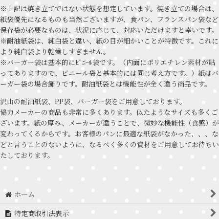
※上記は焼き立てではない状態を想定しています。焼き立ての場合は、
紙袋優先になるものも当然ございますが、食パン、フランスパン袋など
保存袋が必要なものは、状況に応じて、対応いただけますと幸いです。
※耐油紙袋は、純白袋と違い、紙の目が細かいことが特徴です。これに
より純白袋より乾燥しすぎません。
※バーガー袋は基本的にﾋﾞﾆｰﾙ袋です。（内面にポリエチレン素材が貼
ってありますので、ビニール袋と基本的には同じ考え方です。）紙はバ
ーガー袋の場合飾りです。耐油紙袋とは機能性が全く違う商品です。
沢山の耐油紙袋、PP袋、バーガー袋をご用意しております。
協力メーカーの商品も非常に多くあります。似たようなサイズも多くご
ざいます。紙の厚み、メーカーが違うことで、微妙な機能性（食感）が
変わってくるからです。お客様のパンに最適な紙袋がなかった、、、な
どと言うことのないように、なるべく多くの資材をご用意してお待ちい
たしております。
ホーム
特定商取引法表示