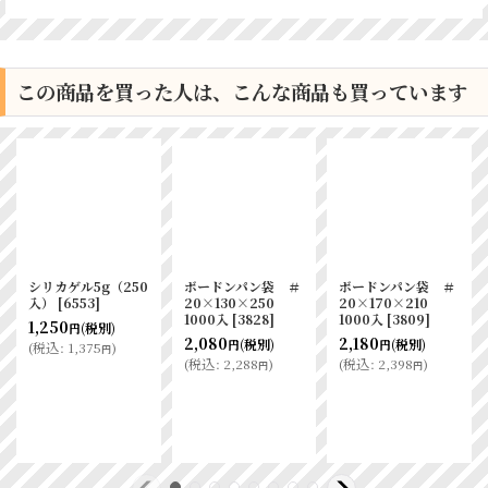
この商品を買った人は、こんな商品も買っています
シリカゲル5g（250
ボードンパン袋 ＃
ボードンパン袋 ＃
入）
[
6553
]
20×130×250
20×170×210
1000入
[
3828
]
1000入
[
3809
]
1,250
(税別)
円
2,080
2,180
(税別)
(税別)
円
円
(
税込
:
1,375
)
円
(
税込
:
2,288
)
(
税込
:
2,398
)
円
円