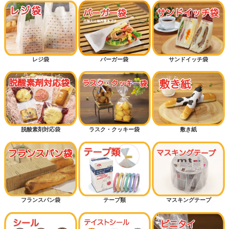
レジ袋
バーガー袋
サンドイッチ袋
脱酸素剤対応袋
ラスク・クッキー袋
敷き紙
フランスパン袋
テープ類
マスキングテープ