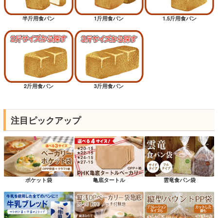
半斤用食パン
1斤用食パン
1.5斤用食パン
2斤用食パン
3斤用食パン
注目ピックアップ
ポケット袋
亀底タートル
雲竜食パン袋