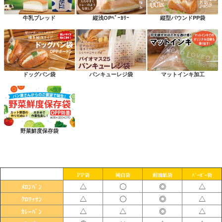
牛乳ブレッド
縦浅OPﾍﾞｰｶﾘｰ
縦型パウンドPP袋
ドッグパン袋
パンキューレジ袋
マットインキ加工
野菜鮮度保存袋
PP袋
純白袋
耐油紙袋
ﾊﾞｰｶﾞｰ袋
△
〇
◎
△
ﾒﾛﾝﾊﾟﾝ
△
〇
◎
△
ｸﾛﾜｯｻﾝ
△
△
◎
△
ｶﾚｰﾊﾟﾝ