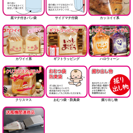
底マチ付きパン袋
サイドマチ付袋
カッコイイ系
カワイイ系
ギフトラッピング
ハロウィーン
クリスマス
おむつ袋・防臭袋
掘り出し物