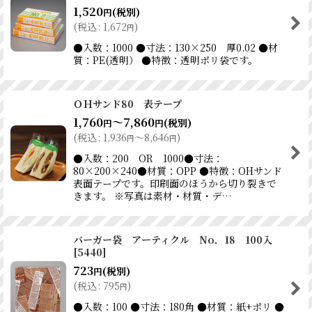
1,520
(税別)
円
(
税込
:
1,672
)
円
●入数：1000 ●寸法：130×250 厚0.02 ●材
質：PE(透明） ●特徴：透明ポリ袋です。
ＯＨサンド80 表テープ
1,760
～7,860
(税別)
円
円
(
税込
:
1,936
～8,646
)
円
円
●入数：200 OR 1000●寸法：
80×200×240●材質：OPP ●特徴：OHサンド
表面テープです。印刷面のほうから切り裂きで
きます。 ※写真は素材・材質・デ…
バーガー袋 アーティクル No．18 100入
[
5440
]
723
(税別)
円
(
税込
:
795
)
円
●入数：100 ●寸法：180角 ●材質：紙+ポリ ●