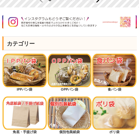
カテゴリー
IPPパン袋
OPPパン袋
食パン袋
角底・手提げ袋
個別包装紙袋
ポリ袋