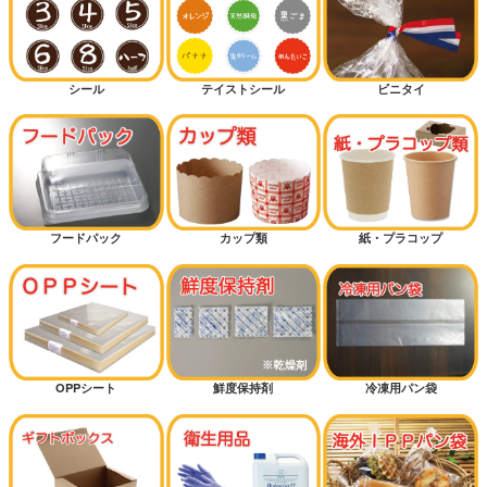
シール
テイストシール
ビニタイ
フードパック
カップ類
紙・プラコップ
OPPシート
鮮度保持剤
冷凍用パン袋