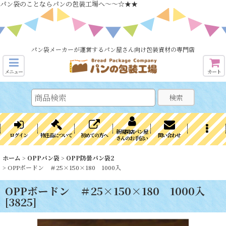
パン袋のことならパンの包装工場へ～～☆★★
パン袋メーカーが運営するパン屋さん向け包装資材の専門店
メニュー
カート
検索
新規開店パン屋
ログイン
特注品について
初めての方へ
問い合わせ
さんのお手伝い
ホーム
>
OPPパン袋
>
OPP防曇パン袋2
>
OPPボードン ＃25×150×180 1000入
OPPボードン ＃25×150×180 1000入
[
3825
]