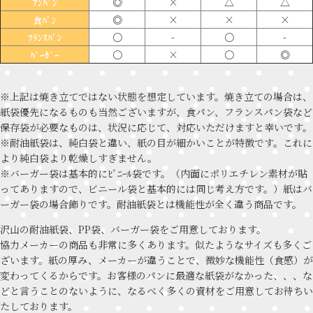
◎
×
△
△
ｱﾝﾊﾟﾝ
◎
×
×
×
食ﾊﾟﾝ
〇
-
〇
-
ﾌﾗﾝｽﾊﾟﾝ
〇
×
〇
◎
ﾊﾞｰｶﾞｰ
※上記は焼き立てではない状態を想定しています。焼き立ての場合は、
紙袋優先になるものも当然ございますが、食パン、フランスパン袋など
保存袋が必要なものは、状況に応じて、対応いただけますと幸いです。
※耐油紙袋は、純白袋と違い、紙の目が細かいことが特徴です。これに
より純白袋より乾燥しすぎません。
※バーガー袋は基本的にﾋﾞﾆｰﾙ袋です。（内面にポリエチレン素材が貼
ってありますので、ビニール袋と基本的には同じ考え方です。）紙はバ
ーガー袋の場合飾りです。耐油紙袋とは機能性が全く違う商品です。
沢山の耐油紙袋、PP袋、バーガー袋をご用意しております。
協力メーカーの商品も非常に多くあります。似たようなサイズも多くご
ざいます。紙の厚み、メーカーが違うことで、微妙な機能性（食感）が
変わってくるからです。お客様のパンに最適な紙袋がなかった、、、な
どと言うことのないように、なるべく多くの資材をご用意してお待ちい
たしております。