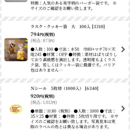
特徴：人気のある英字柄のバーガー袋です。 ※
サイズのご確認をお願い致します。
ラスク・クッキー袋 大 100入
[
3310
]
794
(税別)
円
(
税込
:
873
)
円
●入数：100 ●寸法：♯50 巾80+マチ70×天
地245 ●材質：OPP ●特徴：素材はぱりぱりし
ており高級感を演出します。透明度もよくラス
ク袋、若しくはクッキー袋に最適です。バリア
性はありません…
Ｎシール 5枚切（1000入）
[
6340
]
920
(税別)
円
(
税込
:
1,012
)
円
●単価：\0.80（税別） ●入数：1000 ●寸法：
35×25 ●材質： ●特徴：5枚切り用です。 ※サ
イズのご確認をお願い致します。写真見本は実
際のラベルの色とは異なる場合があります。