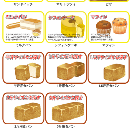
サンドイッチ
マリトッツォ
ピザ
ミルクパン
シフォンケーキ
マフィン
半斤用食パン
1斤用食パン
1.5斤用食パン
2斤用食パン
3斤用食パン