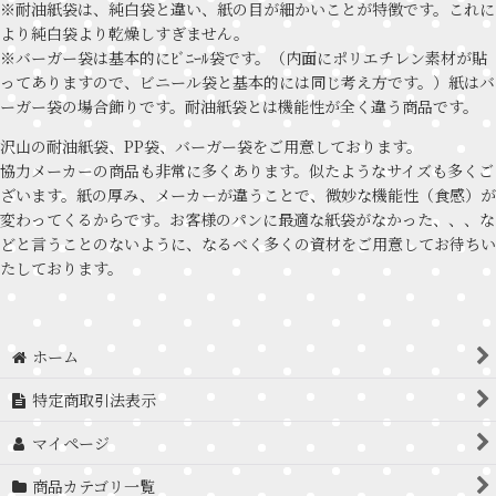
※耐油紙袋は、純白袋と違い、紙の目が細かいことが特徴です。これに
より純白袋より乾燥しすぎません。
※バーガー袋は基本的にﾋﾞﾆｰﾙ袋です。（内面にポリエチレン素材が貼
ってありますので、ビニール袋と基本的には同じ考え方です。）紙はバ
ーガー袋の場合飾りです。耐油紙袋とは機能性が全く違う商品です。
沢山の耐油紙袋、PP袋、バーガー袋をご用意しております。
協力メーカーの商品も非常に多くあります。似たようなサイズも多くご
ざいます。紙の厚み、メーカーが違うことで、微妙な機能性（食感）が
変わってくるからです。お客様のパンに最適な紙袋がなかった、、、な
どと言うことのないように、なるべく多くの資材をご用意してお待ちい
たしております。
ホーム
特定商取引法表示
マイページ
商品カテゴリ一覧