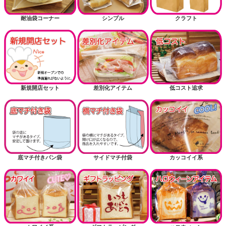
耐油袋コーナー
シンプル
クラフト
新規開店セット
差別化アイテム
低コスト追求
底マチ付きパン袋
サイドマチ付袋
カッコイイ系