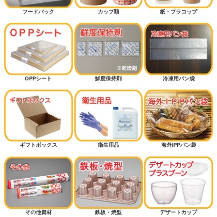
フードパック
カップ類
紙・プラコップ
OPPシート
鮮度保持剤
冷凍用パン袋
ギフトボックス
衛生用品
海外IPPパン袋
その他資材
鉄板・焼型
デザートカップ