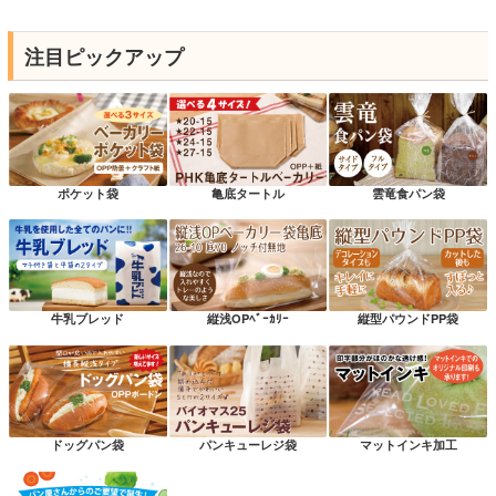
注目ピックアップ
ポケット袋
亀底タートル
雲竜食パン袋
牛乳ブレッド
縦浅OPﾍﾞｰｶﾘｰ
縦型パウンドPP袋
ドッグパン袋
パンキューレジ袋
マットインキ加工