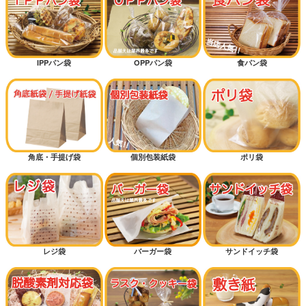
IPPパン袋
OPPパン袋
食パン袋
角底・手提げ袋
個別包装紙袋
ポリ袋
レジ袋
バーガー袋
サンドイッチ袋