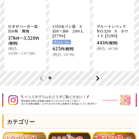
ＯＰＰバーガー袋
COOKパン袋 S
グルートンパック
150角 無地
150×180 200入
NO.120 S ホワ
[
5796
]
イト
[
5289
]
378
～3,520
円
円
443
(税別)
(税別)
円
625
(
税込
:
(
税込
:
487
)
(税別)
円
円
415
～3,872
)
円
円
(
税込
:
687
)
円
カテゴリー