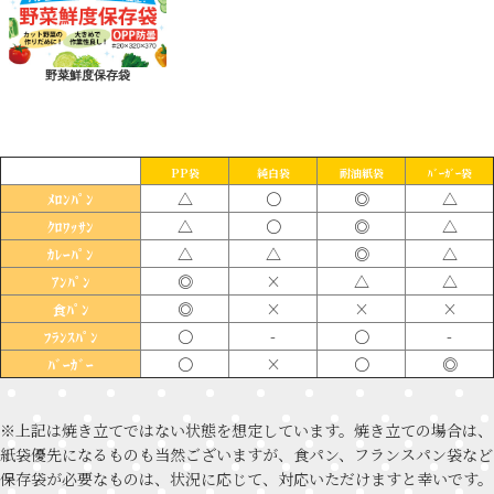
野菜鮮度保存袋
PP袋
純白袋
耐油紙袋
ﾊﾞｰｶﾞｰ袋
△
〇
◎
△
ﾒﾛﾝﾊﾟﾝ
△
〇
◎
△
ｸﾛﾜｯｻﾝ
△
△
◎
△
ｶﾚｰﾊﾟﾝ
◎
×
△
△
ｱﾝﾊﾟﾝ
◎
×
×
×
食ﾊﾟﾝ
〇
-
〇
-
ﾌﾗﾝｽﾊﾟﾝ
〇
×
〇
◎
ﾊﾞｰｶﾞｰ
※上記は焼き立てではない状態を想定しています。焼き立ての場合は、
紙袋優先になるものも当然ございますが、食パン、フランスパン袋など
保存袋が必要なものは、状況に応じて、対応いただけますと幸いです。