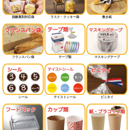
脱酸素剤対応袋
ラスク・クッキー袋
敷き紙
フランスパン袋
テープ類
マスキングテープ
シール
テイストシール
ビニタイ