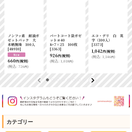
ノンフッ素 耐油ガ
パートコート袋ガゼ
エコ・デリ 白 英
ゼットパック 大
ット＃40
字（100入）
未晒無地 100入
8+7×25 100枚
[
3373
]
[
48910
]
[
3363
]
1,042
(税別)
円
926
(税別)
円
(
税込
:
1,146
)
円
660
(
税込
:
1,018
)
(税別)
円
円
(
税込
:
726
)
円
カテゴリー