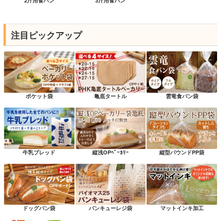
2斤用食パン
3斤用食パン
注目ピックアップ
ポケット袋
亀底タートル
雲竜食パン袋
牛乳ブレッド
縦浅OPﾍﾞｰｶﾘｰ
縦型パウンドPP袋
ドッグパン袋
パンキューレジ袋
マットインキ加工