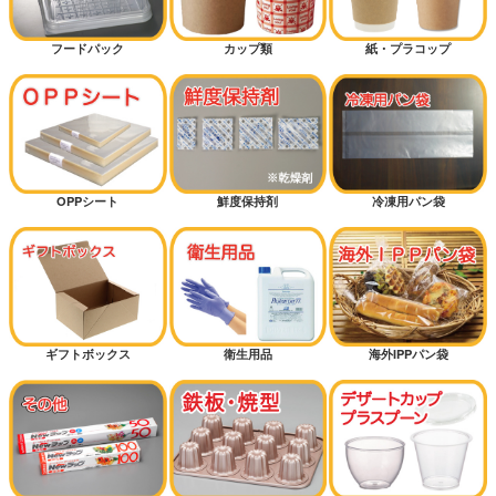
フードパック
カップ類
紙・プラコップ
OPPシート
鮮度保持剤
冷凍用パン袋
ギフトボックス
衛生用品
海外IPPパン袋