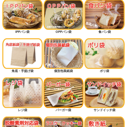
IPPパン袋
OPPパン袋
食パン袋
角底・手提げ袋
個別包装紙袋
ポリ袋
レジ袋
バーガー袋
サンドイッチ袋