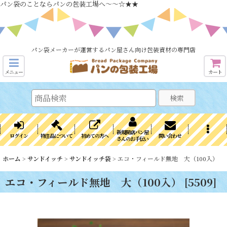
パン袋のことならパンの包装工場へ～～☆★★
パン袋メーカーが運営するパン屋さん向け包装資材の専門店
メニュー
カート
検索
新規開店パン屋
ログイン
特注品について
初めての方へ
問い合わせ
さんのお手伝い
ホーム
>
サンドイッチ
>
サンドイッチ袋
>
エコ・フィールド無地 大（100入）
エコ・フィールド無地 大（100入）
[
5509
]