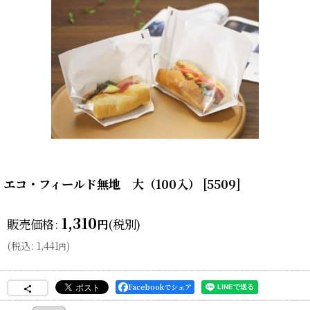
エコ・フィールド無地 大（100入）
[
5509
]
1,310
販売価格
:
(税別)
円
(
税込
:
1,441
)
円
Facebookでシェア