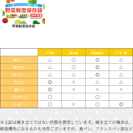
野菜鮮度保存袋
PP袋
純白袋
耐油紙袋
ﾊﾞｰｶﾞｰ袋
△
〇
◎
△
ﾒﾛﾝﾊﾟﾝ
△
〇
◎
△
ｸﾛﾜｯｻﾝ
△
△
◎
△
ｶﾚｰﾊﾟﾝ
◎
×
△
△
ｱﾝﾊﾟﾝ
◎
×
×
×
食ﾊﾟﾝ
〇
-
〇
-
ﾌﾗﾝｽﾊﾟﾝ
〇
×
〇
◎
ﾊﾞｰｶﾞｰ
※上記は焼き立てではない状態を想定しています。焼き立ての場合は、
紙袋優先になるものも当然ございますが、食パン、フランスパン袋など