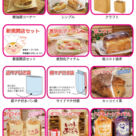
耐油袋コーナー
シンプル
クラフト
新規開店セット
差別化アイテム
低コスト追求
底マチ付きパン袋
サイドマチ付袋
カッコイイ系