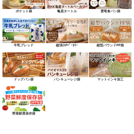
ポケット袋
亀底タートル
雲竜食パン袋
牛乳ブレッド
縦浅OPﾍﾞｰｶﾘｰ
縦型パウンドPP袋
ドッグパン袋
パンキューレジ袋
マットインキ加工
野菜鮮度保存袋