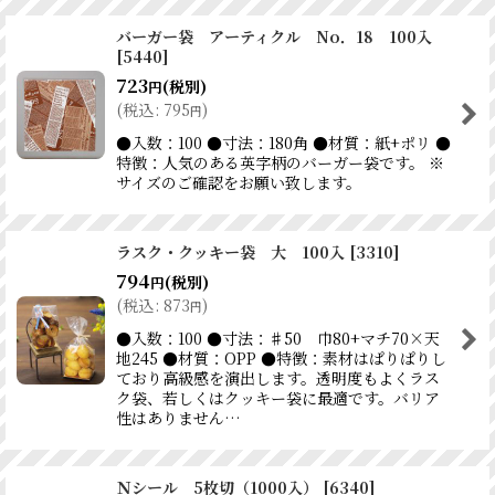
バーガー袋 アーティクル No．18 100入
[
5440
]
723
(税別)
円
(
税込
:
795
)
円
●入数：100 ●寸法：180角 ●材質：紙+ポリ ●
特徴：人気のある英字柄のバーガー袋です。 ※
サイズのご確認をお願い致します。
ラスク・クッキー袋 大 100入
[
3310
]
794
(税別)
円
(
税込
:
873
)
円
●入数：100 ●寸法：♯50 巾80+マチ70×天
地245 ●材質：OPP ●特徴：素材はぱりぱりし
ており高級感を演出します。透明度もよくラス
ク袋、若しくはクッキー袋に最適です。バリア
性はありません…
Ｎシール 5枚切（1000入）
[
6340
]