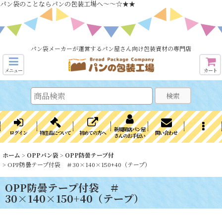
パン袋のことならパンの包装工場へ～～☆★★
パン袋メーカーが運営するパン屋さん向け包装資材の専門店
メニュー
カート
検索
新規開店パン屋
ログイン
特注品について
初めての方へ
問い合わせ
さんのお手伝い
ホーム
>
OPPパン袋
>
OPP防曇テープ付
>
OPP防曇テープ付袋 ＃30×140×150+40（テープ）
OPP防曇テープ付袋 ＃
30×140×150+40（テープ）