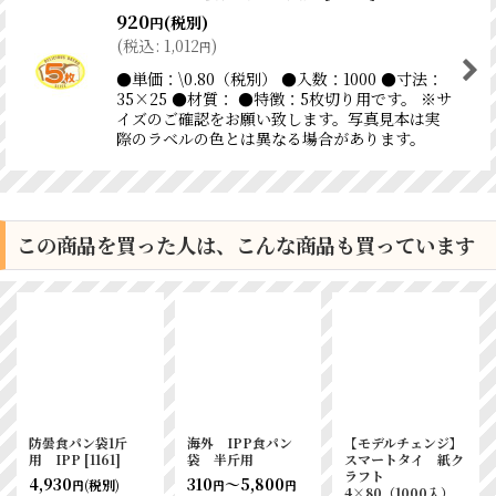
920
(税別)
円
(
税込
:
1,012
)
円
●単価：\0.80（税別） ●入数：1000 ●寸法：
35×25 ●材質： ●特徴：5枚切り用です。 ※サ
イズのご確認をお願い致します。写真見本は実
際のラベルの色とは異なる場合があります。
この商品を買った人は、こんな商品も買っています
防曇食パン袋1斤
海外 IPP食パン
【モデルチェンジ】
用 IPP
[
1161
]
袋 半斤用
スマートタイ 紙ク
ラフト
4,930
310
～5,800
(税別)
円
円
円
4×80（1000入）