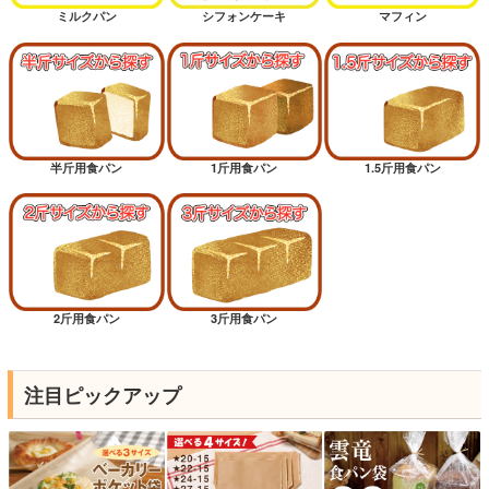
ミルクパン
シフォンケーキ
マフィン
半斤用食パン
1斤用食パン
1.5斤用食パン
2斤用食パン
3斤用食パン
注目ピックアップ