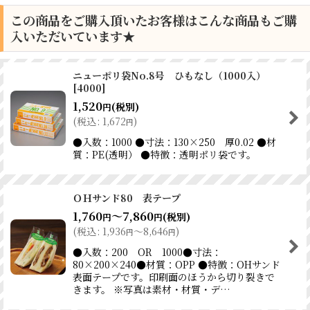
この商品をご購入頂いたお客様はこんな商品もご購
入いただいています★
ニューポリ袋No.8号 ひもなし（1000入）
[
4000
]
1,520
(税別)
円
(
税込
:
1,672
)
円
●入数：1000 ●寸法：130×250 厚0.02 ●材
質：PE(透明） ●特徴：透明ポリ袋です。
ＯＨサンド80 表テープ
1,760
～7,860
(税別)
円
円
(
税込
:
1,936
～8,646
)
円
円
●入数：200 OR 1000●寸法：
80×200×240●材質：OPP ●特徴：OHサンド
表面テープです。印刷面のほうから切り裂きで
きます。 ※写真は素材・材質・デ…