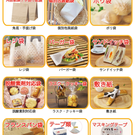
角底・手提げ袋
個別包装紙袋
ポリ袋
レジ袋
バーガー袋
サンドイッチ袋
脱酸素剤対応袋
ラスク・クッキー袋
敷き紙