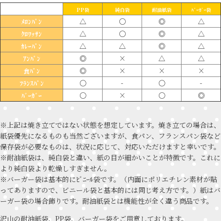
PP袋
純白袋
耐油紙袋
ﾊﾞｰｶﾞｰ袋
△
〇
◎
△
ﾒﾛﾝﾊﾟﾝ
△
〇
◎
△
ｸﾛﾜｯｻﾝ
△
△
◎
△
ｶﾚｰﾊﾟﾝ
◎
×
△
△
ｱﾝﾊﾟﾝ
◎
×
×
×
食ﾊﾟﾝ
〇
-
〇
-
ﾌﾗﾝｽﾊﾟﾝ
〇
×
〇
◎
ﾊﾞｰｶﾞｰ
※上記は焼き立てではない状態を想定しています。焼き立ての場合は、
紙袋優先になるものも当然ございますが、食パン、フランスパン袋など
保存袋が必要なものは、状況に応じて、対応いただけますと幸いです。
※耐油紙袋は、純白袋と違い、紙の目が細かいことが特徴です。これに
より純白袋より乾燥しすぎません。
※バーガー袋は基本的にﾋﾞﾆｰﾙ袋です。（内面にポリエチレン素材が貼
ってありますので、ビニール袋と基本的には同じ考え方です。）紙はバ
ーガー袋の場合飾りです。耐油紙袋とは機能性が全く違う商品です。
沢山の耐油紙袋、PP袋、バーガー袋をご用意しております。