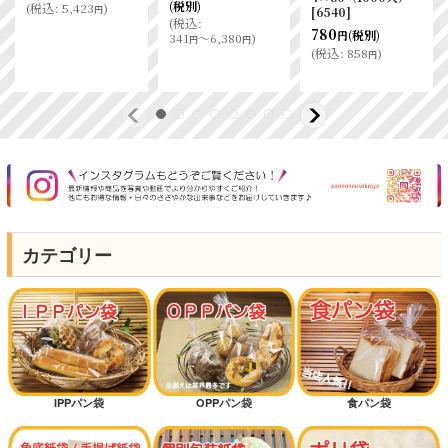
(税別)
(
税込
:
5,423
)
円
[
6540
]
(
税込
:
780
(税別)
円
341
～6,380
)
円
円
(
税込
:
858
)
円
カテゴリー
IPPパン袋
OPPパン袋
食パン袋