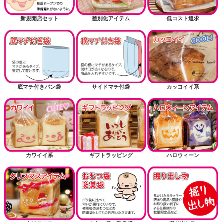
新規開店セット
差別化アイテム
低コスト追求
底マチ付きパン袋
サイドマチ付袋
カッコイイ系
カワイイ系
ギフトラッピング
ハロウィーン