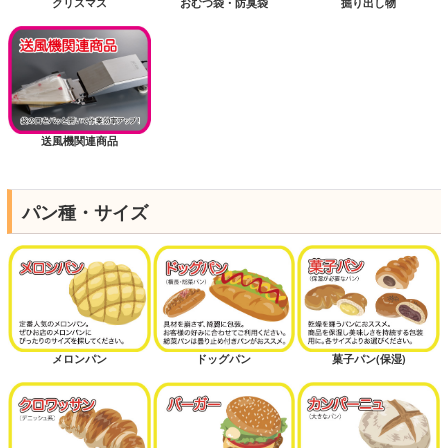
クリスマス
おむつ袋・防臭袋
掘り出し物
送風機関連商品
パン種・サイズ
メロンパン
ドッグパン
菓子パン(保湿)