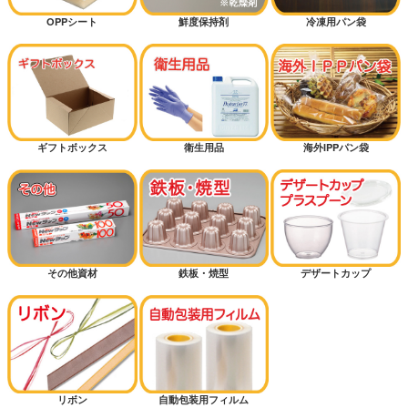
OPPシート
鮮度保持剤
冷凍用パン袋
ギフトボックス
衛生用品
海外IPPパン袋
その他資材
鉄板・焼型
デザートカップ
リボン
自動包装用フィルム