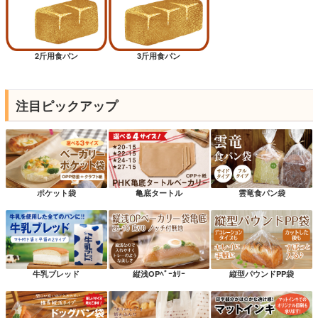
2斤用食パン
3斤用食パン
注目ピックアップ
ポケット袋
亀底タートル
雲竜食パン袋
牛乳ブレッド
縦浅OPﾍﾞｰｶﾘｰ
縦型パウンドPP袋