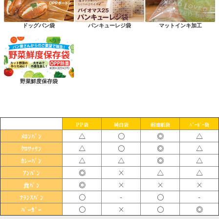
ドッグパン袋
パンキューレジ袋
マットインキ加工
野菜鮮度保存袋
PP袋
純白袋
耐油紙袋
ﾊﾞｰｶﾞｰ袋
△
〇
◎
△
ﾒﾛﾝﾊﾟﾝ
△
〇
◎
△
ｸﾛﾜｯｻﾝ
△
△
◎
△
ｶﾚｰﾊﾟﾝ
◎
×
△
△
ｱﾝﾊﾟﾝ
◎
×
×
×
食ﾊﾟﾝ
〇
-
〇
-
ﾌﾗﾝｽﾊﾟﾝ
〇
×
〇
◎
ﾊﾞｰｶﾞｰ