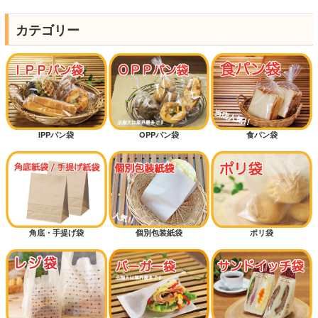
カテゴリー
IPPパン袋
OPPパン袋
食パン袋
角底・手提げ袋
個別包装紙袋
ポリ袋