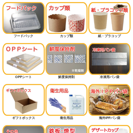
フードパック
カップ類
紙・プラコップ
OPPシート
鮮度保持剤
冷凍用パン袋
ギフトボックス
衛生用品
海外IPPパン袋