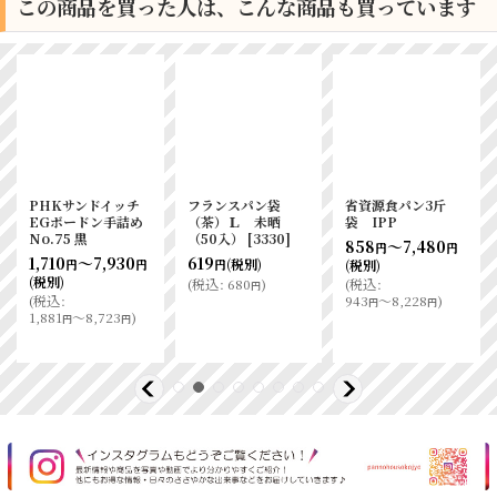
この商品を買った人は、こんな商品も買っています
PHKサンドイッチ
フランスパン袋
省資源食パン3斤
EGボードン手詰め
（茶）Ｌ 未晒
袋 IPP
No.75 黒
（50入）
[
3330
]
858
～7,480
円
円
1,710
～7,930
619
(税別)
(税別)
円
円
円
(税別)
(
税込
:
680
)
(
税込
:
円
(
税込
:
943
～8,228
)
円
円
1,881
～8,723
)
円
円