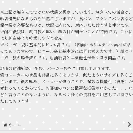
※上記は焼き立てではない状態を想定しています。焼き立ての場合は、
紙袋優先になるものも当然ございますが、食パン、フランスパン袋など
保存袋が必要なものは、状況に応じて、対応いただけますと幸いです。
※耐油紙袋は、純白袋と違い、紙の目が細かいことが特徴です。これに
より純白袋より乾燥しすぎません。
※バーガー袋は基本的にﾋﾞﾆｰﾙ袋です。（内面にポリエチレン素材が貼
ってありますので、ビニール袋と基本的には同じ考え方です。）紙はバ
ーガー袋の場合飾りです。耐油紙袋とは機能性が全く違う商品です。
沢山の耐油紙袋、PP袋、バーガー袋をご用意しております。
協力メーカーの商品も非常に多くあります。似たようなサイズも多くご
ざいます。紙の厚み、メーカーが違うことで、微妙な機能性（食感）が
変わってくるからです。お客様のパンに最適な紙袋がなかった、、、な
どと言うことのないように、なるべく多くの資材をご用意してお待ちい
たしております。
ホーム