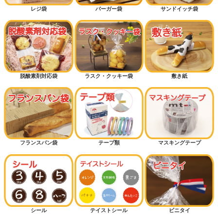
レジ袋
バーガー袋
サンドイッチ袋
脱酸素剤対応袋
ラスク・クッキー袋
敷き紙
フランスパン袋
テープ類
マスキングテープ
シール
テイストシール
ビニタイ