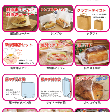
耐油袋コーナー
シンプル
クラフト
新規開店セット
差別化アイテム
低コスト追求
底マチ付きパン袋
サイドマチ付袋
カッコイイ系