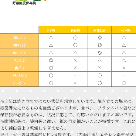
野菜鮮度保存袋
PP袋
純白袋
耐油紙袋
ﾊﾞｰｶﾞｰ袋
△
〇
◎
△
ﾒﾛﾝﾊﾟﾝ
△
〇
◎
△
ｸﾛﾜｯｻﾝ
△
△
◎
△
ｶﾚｰﾊﾟﾝ
◎
×
△
△
ｱﾝﾊﾟﾝ
◎
×
×
×
食ﾊﾟﾝ
〇
-
〇
-
ﾌﾗﾝｽﾊﾟﾝ
〇
×
〇
◎
ﾊﾞｰｶﾞｰ
※上記は焼き立てではない状態を想定しています。焼き立ての場合は、
紙袋優先になるものも当然ございますが、食パン、フランスパン袋など
保存袋が必要なものは、状況に応じて、対応いただけますと幸いです。
※耐油紙袋は、純白袋と違い、紙の目が細かいことが特徴です。これに
より純白袋より乾燥しすぎません。
※バーガー袋は基本的にﾋﾞﾆｰﾙ袋です。（内面にポリエチレン素材が貼