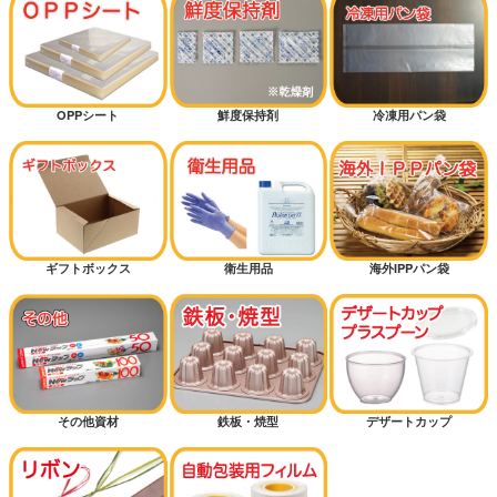
OPPシート
鮮度保持剤
冷凍用パン袋
ギフトボックス
衛生用品
海外IPPパン袋
その他資材
鉄板・焼型
デザートカップ