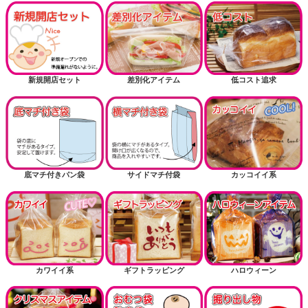
新規開店セット
差別化アイテム
低コスト追求
底マチ付きパン袋
サイドマチ付袋
カッコイイ系
カワイイ系
ギフトラッピング
ハロウィーン