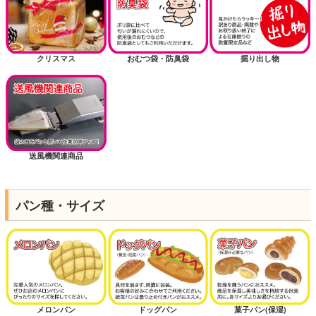
クリスマス
おむつ袋・防臭袋
掘り出し物
送風機関連商品
パン種・サイズ
メロンパン
ドッグパン
菓子パン(保湿)