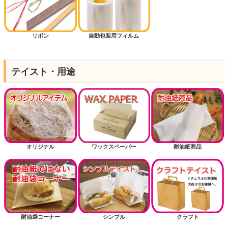
リボン
自動包装用フィルム
テイスト・用途
オリジナル
ワックスペーパー
耐油紙商品
耐油袋コーナー
シンプル
クラフト