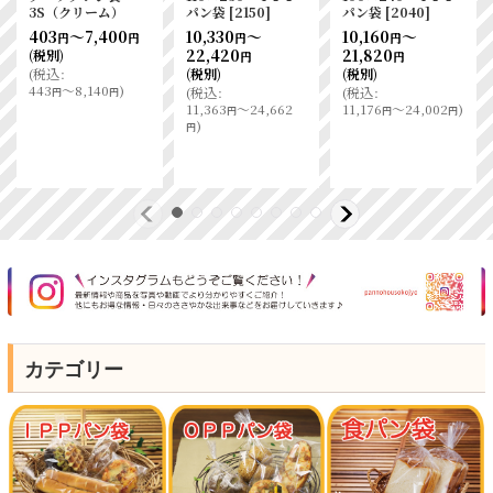
3S（クリーム）
パン袋
[
2150
]
パン袋
[
2040
]
403
～7,400
10,330
～
10,160
～
円
円
円
円
22,420
21,820
(税別)
円
円
(
税込
:
(税別)
(税別)
443
～8,140
)
(
税込
:
(
税込
:
円
円
11,363
～24,662
11,176
～24,002
)
円
円
円
)
円
カテゴリー