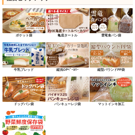
ポケット袋
亀底タートル
雲竜食パン袋
牛乳ブレッド
縦浅OPﾍﾞｰｶﾘｰ
縦型パウンドPP袋
ドッグパン袋
パンキューレジ袋
マットインキ加工