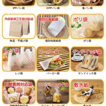
IPPパン袋
OPPパン袋
食パン袋
角底・手提げ袋
個別包装紙袋
ポリ袋
レジ袋
バーガー袋
サンドイッチ袋
脱酸素剤対応袋
ラスク・クッキー袋
敷き紙