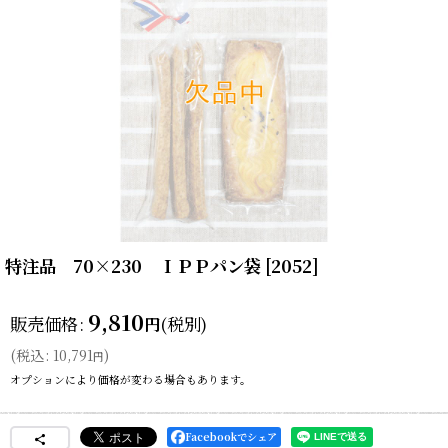
特注品 70×230 ＩＰＰパン袋
[
2052
]
9,810
販売価格
:
(税別)
円
(
税込
:
10,791
)
円
オプションにより価格が変わる場合もあります。
Facebookでシェア