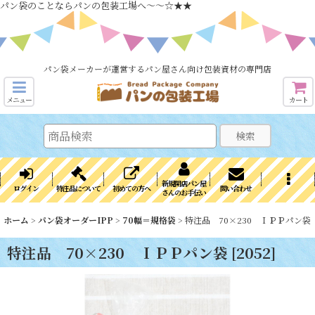
パン袋のことならパンの包装工場へ～～☆★★
パン袋メーカーが運営するパン屋さん向け包装資材の専門店
メニュー
カート
検索
新規開店パン屋
ログイン
特注品について
初めての方へ
問い合わせ
さんのお手伝い
ホーム
>
パン袋オーダーIPP
>
70幅＝規格袋
>
特注品 70×230 ＩＰＰパン袋
特注品 70×230 ＩＰＰパン袋
[
2052
]