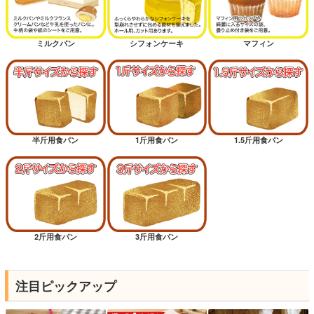
ミルクパン
シフォンケーキ
マフィン
半斤用食パン
1斤用食パン
1.5斤用食パン
2斤用食パン
3斤用食パン
注目ピックアップ