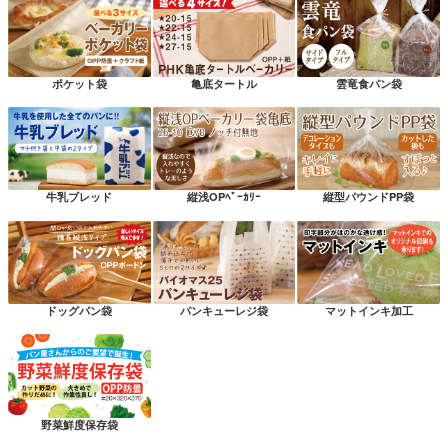
ポケット袋
亀底タートル
雲竜食パン袋
牛乳ブレッド
縦浅OPﾍﾞｰｶﾘｰ
縦型パウンドPP袋
ドッグパン袋
パンキューレジ袋
マットインキ加工
野菜鮮度保存袋