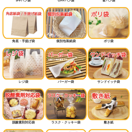
IPPパン袋
OPPパン袋
食パン袋
角底・手提げ袋
個別包装紙袋
ポリ袋
レジ袋
バーガー袋
サンドイッチ袋
脱酸素剤対応袋
ラスク・クッキー袋
敷き紙