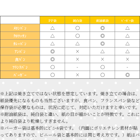
PP袋
純白袋
耐油紙袋
ﾊﾞｰｶﾞｰ袋
△
〇
◎
△
ﾒﾛﾝﾊﾟﾝ
△
〇
◎
△
ｸﾛﾜｯｻﾝ
△
△
◎
△
ｶﾚｰﾊﾟﾝ
◎
×
△
△
ｱﾝﾊﾟﾝ
◎
×
×
×
食ﾊﾟﾝ
〇
-
〇
-
ﾌﾗﾝｽﾊﾟﾝ
〇
×
〇
◎
ﾊﾞｰｶﾞｰ
※上記は焼き立てではない状態を想定しています。焼き立ての場合は、
紙袋優先になるものも当然ございますが、食パン、フランスパン袋など
保存袋が必要なものは、状況に応じて、対応いただけますと幸いです。
※耐油紙袋は、純白袋と違い、紙の目が細かいことが特徴です。これに
より純白袋より乾燥しすぎません。
※バーガー袋は基本的にﾋﾞﾆｰﾙ袋です。（内面にポリエチレン素材が貼
ってありますので、ビニール袋と基本的には同じ考え方です。）紙はバ