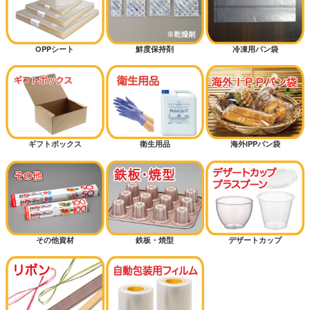
OPPシート
鮮度保持剤
冷凍用パン袋
ギフトボックス
衛生用品
海外IPPパン袋
その他資材
鉄板・焼型
デザートカップ