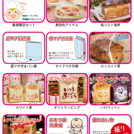
新規開店セット
差別化アイテム
低コスト追求
底マチ付きパン袋
サイドマチ付袋
カッコイイ系
カワイイ系
ギフトラッピング
ハロウィーン