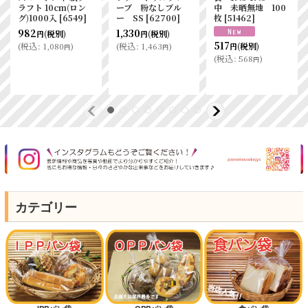
ラフト 10cm(ロン
ーブ 粉なしブル
中 未晒無地 100
グ)1000入
[
6549
]
ー SS
[
62700
]
枚
[
51462
]
982
1,330
(税別)
(税別)
円
円
517
(
税込
:
1,080
)
(
税込
:
1,463
)
(税別)
円
円
円
(
税込
:
568
)
円
カテゴリー