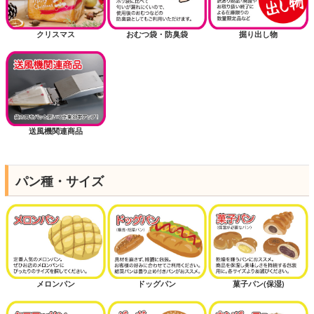
クリスマス
おむつ袋・防臭袋
掘り出し物
送風機関連商品
パン種・サイズ
メロンパン
ドッグパン
菓子パン(保湿)