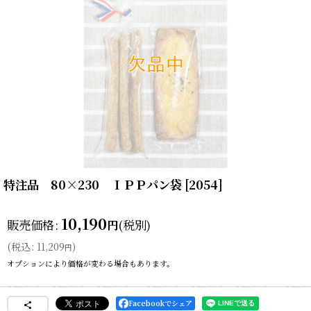
特注品 80×230 ＩＰＰパン袋
[
2054
]
10,190
販売価格
:
(税別)
円
(
税込
:
11,209
)
円
オプションにより価格が変わる場合もあります。
Facebookでシェア