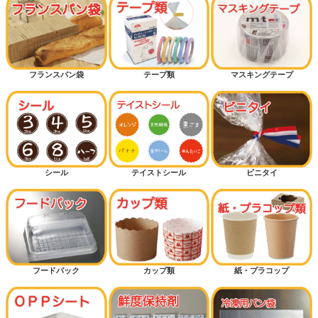
フランスパン袋
テープ類
マスキングテープ
シール
テイストシール
ビニタイ
フードパック
カップ類
紙・プラコップ