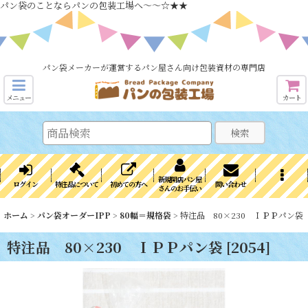
パン袋のことならパンの包装工場へ～～☆★★
パン袋メーカーが運営するパン屋さん向け包装資材の専門店
メニュー
カート
検索
新規開店パン屋
ログイン
特注品について
初めての方へ
問い合わせ
さんのお手伝い
ホーム
>
パン袋オーダーIPP
>
80幅＝規格袋
>
特注品 80×230 ＩＰＰパン袋
特注品 80×230 ＩＰＰパン袋
[
2054
]