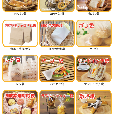
IPPパン袋
OPPパン袋
食パン袋
角底・手提げ袋
個別包装紙袋
ポリ袋
レジ袋
バーガー袋
サンドイッチ袋