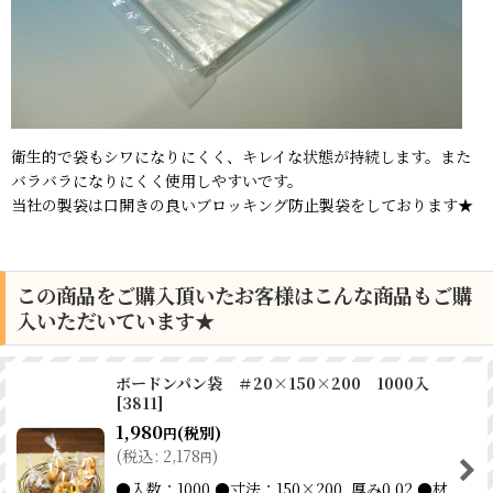
衛生的で袋もシワになりにくく、キレイな状態が持続します。また
バラバラになりにくく使用しやすいです。
当社の製袋は口開きの良いブロッキング防止製袋をしております★
この商品をご購入頂いたお客様はこんな商品もご購
入いただいています★
ボードンパン袋 ＃20×150×200 1000入
[
3811
]
1,980
(税別)
円
(
税込
:
2,178
)
円
●入数：1000 ●寸法：150×200 厚み0.02 ●材