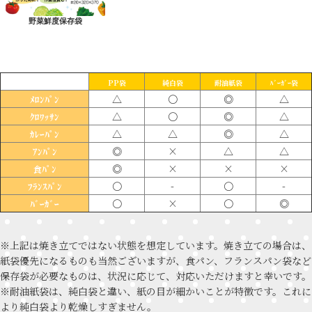
野菜鮮度保存袋
PP袋
純白袋
耐油紙袋
ﾊﾞｰｶﾞｰ袋
△
〇
◎
△
ﾒﾛﾝﾊﾟﾝ
△
〇
◎
△
ｸﾛﾜｯｻﾝ
△
△
◎
△
ｶﾚｰﾊﾟﾝ
◎
×
△
△
ｱﾝﾊﾟﾝ
◎
×
×
×
食ﾊﾟﾝ
〇
-
〇
-
ﾌﾗﾝｽﾊﾟﾝ
〇
×
〇
◎
ﾊﾞｰｶﾞｰ
※上記は焼き立てではない状態を想定しています。焼き立ての場合は、
紙袋優先になるものも当然ございますが、食パン、フランスパン袋など
保存袋が必要なものは、状況に応じて、対応いただけますと幸いです。
※耐油紙袋は、純白袋と違い、紙の目が細かいことが特徴です。これに
より純白袋より乾燥しすぎません。