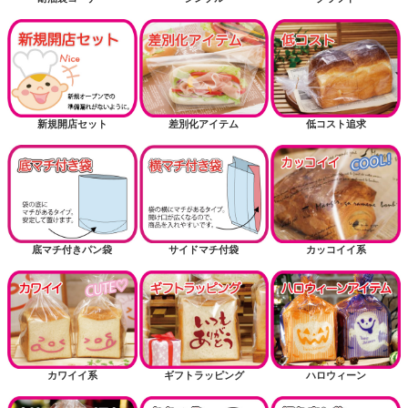
新規開店セット
差別化アイテム
低コスト追求
底マチ付きパン袋
サイドマチ付袋
カッコイイ系
カワイイ系
ギフトラッピング
ハロウィーン