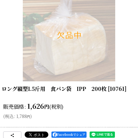
ロング縦型1.5斤用 食パン袋 IPP 200枚
[
10761
]
1,626
販売価格
:
(税別)
円
(
税込
:
1,788
)
円
Facebookでシェア