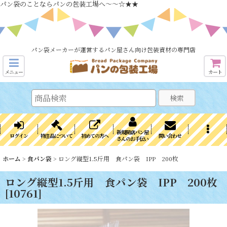
パン袋のことならパンの包装工場へ～～☆★★
パン袋メーカーが運営するパン屋さん向け包装資材の専門店
メニュー
カート
検索
新規開店パン屋
ログイン
特注品について
初めての方へ
問い合わせ
さんのお手伝い
ホーム
>
食パン袋
>
ロング縦型1.5斤用 食パン袋 IPP 200枚
ロング縦型1.5斤用 食パン袋 IPP 200枚
[
10761
]