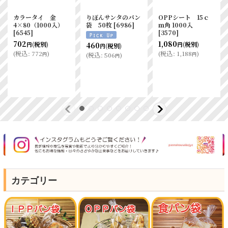
スマートタイ ピン
SHORTタイプ1斤
1.5斤用角底袋 21-1
ク 4×80（1000
用 KOー03
未晒 50枚
[
51381
]
入）
[
65494
]
0.03×120／
952
(税別)
円
240×330 IPP
(
税込
:
1,047
)
円
4,260
～
690
円
(税別)
円
47,580
円
(
税込
:
759
)
円
(税別)
(
税込
:
4,686
～52,338
)
円
円
カテゴリー