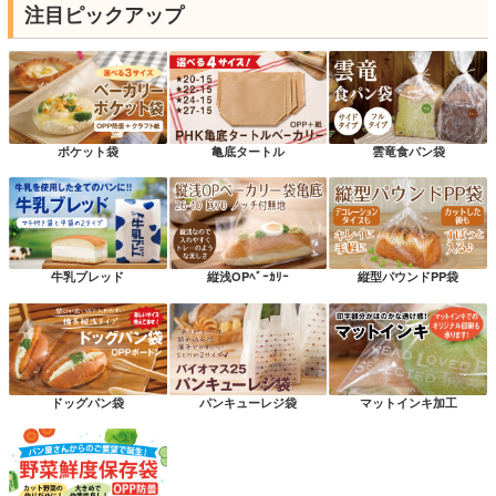
注目ピックアップ
ポケット袋
亀底タートル
雲竜食パン袋
牛乳ブレッド
縦浅OPﾍﾞｰｶﾘｰ
縦型パウンドPP袋
ドッグパン袋
パンキューレジ袋
マットインキ加工