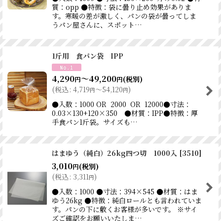
質：opp ●特徴：袋に曇り止め効果がありま
す。寒暖の差が激しく、パンの袋が曇ってしま
うパン屋さんに、スポット…
1斤用 食パン袋 IPP
4,290
～49,200
(税別)
円
円
(
税込
:
4,719
～54,120
)
円
円
●入数：1000 OR 2000 OR 12000●寸法：
0.03×130+120×350 ●材質：IPP●特徴：厚
手食パン1斤袋。サイズも…
はまゆう（純白）26kg四つ切 1000入
[
3510
]
3,010
(税別)
円
(
税込
:
3,311
)
円
●入数：1000 ●寸法：394×545 ●材質：はま
ゆう26kg ●特徴：純白ロールとも言われていま
す。パンの下に敷くお客様が多いです。 ※サイ
ズご確認をお願いいたしま…