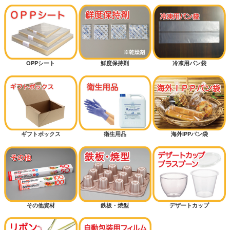
OPPシート
鮮度保持剤
冷凍用パン袋
ギフトボックス
衛生用品
海外IPPパン袋
その他資材
鉄板・焼型
デザートカップ