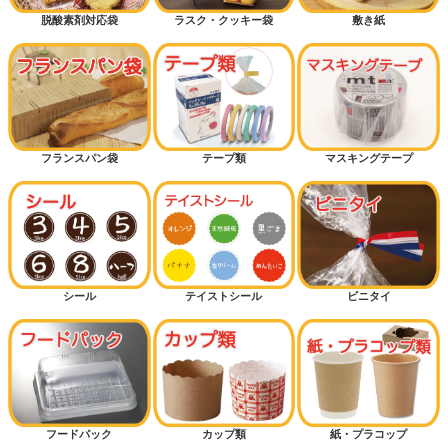
脱酸素剤対応袋
ラスク・クッキー袋
敷き紙
フランスパン袋
テープ類
マスキングテープ
シール
テイストシール
ビニタイ
フードパック
カップ類
紙・プラコップ