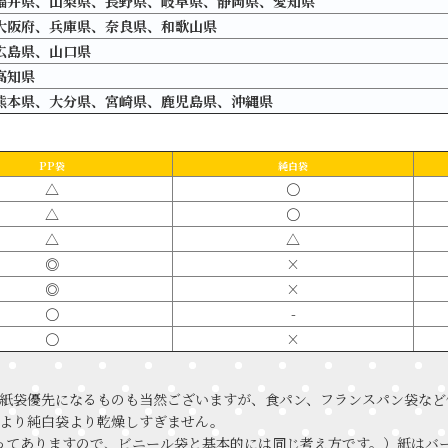
福井県、山梨県、長野県、岐阜県、静岡県、愛知県
大阪府、兵庫県、奈良県、和歌山県
広島県、山口県
高知県
熊本県、大分県、宮崎県、鹿児島県、沖縄県
PP袋
純白袋
△
〇
△
〇
△
△
◎
×
◎
×
〇
-
〇
×
紙袋優先になるものも当然ございますが、食パン、フランスパン袋など
より純白袋より乾燥しすぎません。
が貼ってありますので、ビニール袋と基本的には同じ考え方です。）紙は