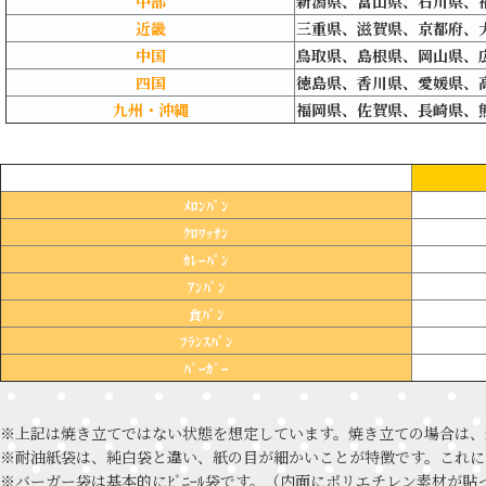
中部
新潟県、富山県、石川県、
近畿
三重県、滋賀県、京都府、
中国
鳥取県、島根県、岡山県、
四国
徳島県、香川県、
愛媛県、
九州・沖縄
福岡県、佐賀県、長崎県、
ﾒﾛﾝﾊﾟﾝ
ｸﾛﾜｯｻﾝ
ｶﾚｰﾊﾟﾝ
ｱﾝﾊﾟﾝ
食ﾊﾟﾝ
ﾌﾗﾝｽﾊﾟﾝ
ﾊﾞｰｶﾞｰ
※上記は焼き立てではない状態を想定しています。焼き立ての場合は、
※耐油紙袋は、純白袋と違い、紙の目が細かいことが特徴です。これに
※バーガー袋は基本的にﾋﾞﾆｰﾙ袋です。（内面にポリエチレン素材