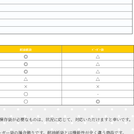
耐油紙袋
ﾊﾞｰｶﾞｰ袋
◎
△
◎
△
◎
△
△
△
×
×
〇
-
〇
◎
保存袋が必要なものは、状況に応じて、対応いただけますと幸いです。
バーガー袋の場合飾りです。耐油紙袋とは機能性が全く違う商品です。