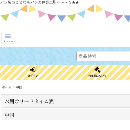
パン袋のことならパンの包装工場へ～～☆★★
メニュー
ログイン
特注品について
ホーム
>
中国
お届けリードタイム表
中国