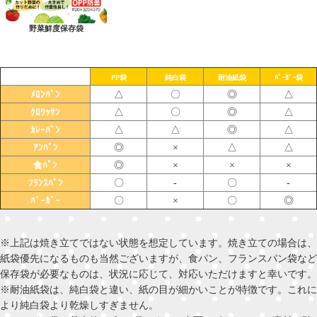
野菜鮮度保存袋
PP袋
純白袋
耐油紙袋
ﾊﾞｰｶﾞｰ袋
△
〇
◎
△
ﾒﾛﾝﾊﾟﾝ
△
〇
◎
△
ｸﾛﾜｯｻﾝ
△
△
◎
△
ｶﾚｰﾊﾟﾝ
◎
×
△
△
ｱﾝﾊﾟﾝ
◎
×
×
×
食ﾊﾟﾝ
〇
-
〇
-
ﾌﾗﾝｽﾊﾟﾝ
〇
×
〇
◎
ﾊﾞｰｶﾞｰ
※上記は焼き立てではない状態を想定しています。焼き立ての場合は、
紙袋優先になるものも当然ございますが、食パン、フランスパン袋など
保存袋が必要なものは、状況に応じて、対応いただけますと幸いです。
※耐油紙袋は、純白袋と違い、紙の目が細かいことが特徴です。これに
より純白袋より乾燥しすぎません。