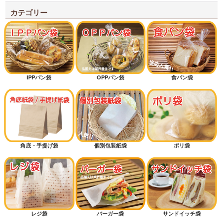
ラスク・クッキー袋
カテゴリー
脱酸素剤対応袋
IPPパン袋
OPPパン袋
食パン袋
角底・手提げ袋
個別包装紙袋
ポリ袋
レジ袋
バーガー袋
サンドイッチ袋