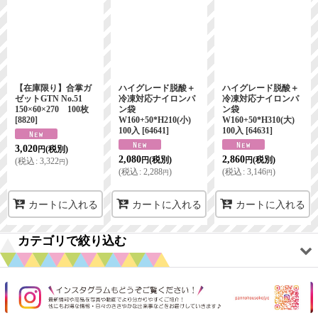
表示数
:
並び順
:
【在庫限り】合掌ガ
ハイグレード脱酸＋
ハイグレード脱酸＋
絞り込む
ゼットGTN No.51
冷凍対応ナイロンパ
冷凍対応ナイロンパ
150×60×270 100枚
ン袋
ン袋
[
8820
]
W160+50*H210(小)
W160+50*H310(大)
100入
[
64641
]
100入
[
64631
]
3,020
(税別)
円
2,080
2,860
(税別)
(税別)
(
税込
:
3,322
)
円
円
円
(
税込
:
2,288
)
(
税込
:
3,146
)
円
円
カートに入れる
カートに入れる
カートに入れる
カテゴリで絞り込む
焼き菓子用・クッキー袋 (全商品)