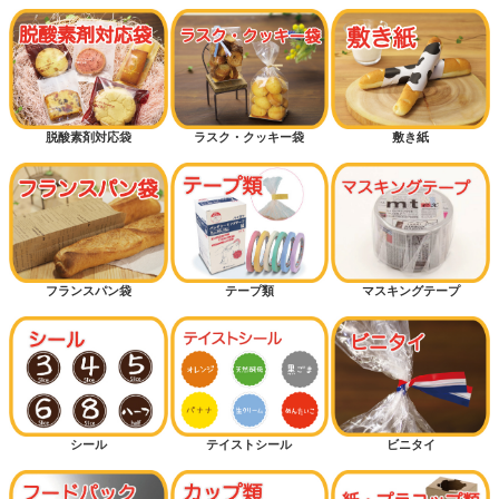
脱酸素剤対応袋
ラスク・クッキー袋
敷き紙
フランスパン袋
テープ類
マスキングテープ
シール
テイストシール
ビニタイ