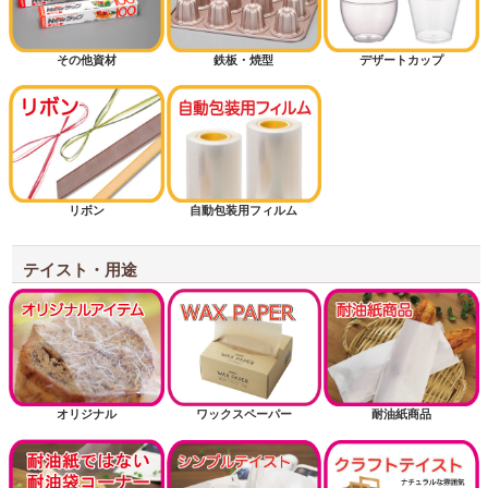
その他資材
鉄板・焼型
デザートカップ
リボン
自動包装用フィルム
テイスト・用途
オリジナル
ワックスペーパー
耐油紙商品