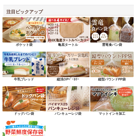
注目ピックアップ
ポケット袋
亀底タートル
雲竜食パン袋
牛乳ブレッド
縦浅OPﾍﾞｰｶﾘｰ
縦型パウンドPP袋
ドッグパン袋
パンキューレジ袋
マットインキ加工