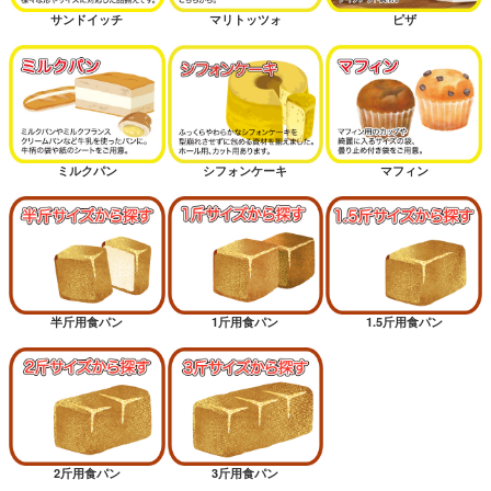
サンドイッチ
マリトッツォ
ピザ
ミルクパン
シフォンケーキ
マフィン
半斤用食パン
1斤用食パン
1.5斤用食パン
2斤用食パン
3斤用食パン