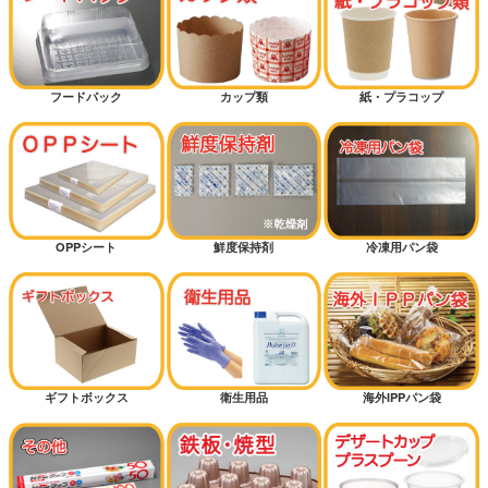
フードパック
カップ類
紙・プラコップ
OPPシート
鮮度保持剤
冷凍用パン袋
ギフトボックス
衛生用品
海外IPPパン袋