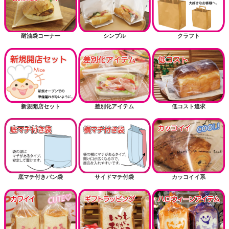
耐油袋コーナー
シンプル
クラフト
新規開店セット
差別化アイテム
低コスト追求
底マチ付きパン袋
サイドマチ付袋
カッコイイ系