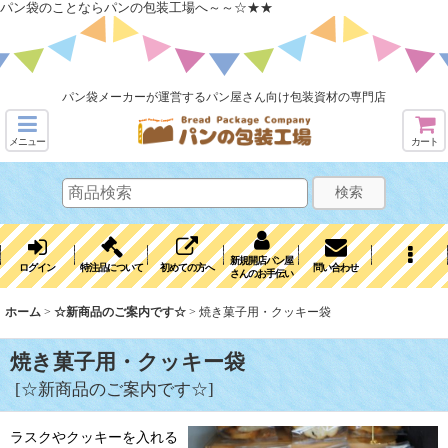
パン袋のことならパンの包装工場へ～～☆★★
パン袋メーカーが運営するパン屋さん向け包装資材の専門店
メニュー
カート
検索
新規開店パン屋
ログイン
特注品について
初めての方へ
問い合わせ
さんのお手伝い
ホーム
>
☆新商品のご案内です☆
>
焼き菓子用・クッキー袋
焼き菓子用・クッキー袋
[
☆新商品のご案内です☆
]
ラスクやクッキーを入れる