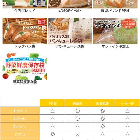
牛乳ブレッド
縦浅OPﾍﾞｰｶﾘｰ
縦型パウンドPP袋
ドッグパン袋
パンキューレジ袋
マットインキ加工
野菜鮮度保存袋
PP袋
純白袋
耐油紙袋
ﾊﾞｰｶﾞｰ袋
△
〇
◎
△
ﾒﾛﾝﾊﾟﾝ
△
〇
◎
△
ｸﾛﾜｯｻﾝ
△
△
◎
△
ｶﾚｰﾊﾟﾝ
◎
×
△
△
ｱﾝﾊﾟﾝ