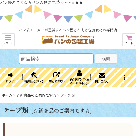
パン袋のことならパンの包装工場へ～～☆★★
パン袋メーカーが運営するパン屋さん向け包装資材の専門店
メニュー
カート
検索
新規開店パン屋
ログイン
特注品について
初めての方へ
問い合わせ
さんのお手伝い
ホーム
>
☆新商品のご案内です☆
>
テープ類
テープ類
[
☆新商品のご案内です☆
]