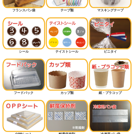
フランスパン袋
テープ類
マスキングテープ
シール
テイストシール
ビニタイ
フードパック
カップ類
紙・プラコップ
OPPシート
鮮度保持剤
冷凍用パン袋