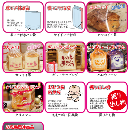
底マチ付きパン袋
サイドマチ付袋
カッコイイ系
カワイイ系
ギフトラッピング
ハロウィーン
クリスマス
おむつ袋・防臭袋
掘り出し物