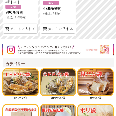
5巻
[
251
]
680
(税別)
円
990
(税別)
円
(
税込
:
748
)
円
(
税込
:
1,089
)
円
カートに入れる
カートに入れる
カテゴリー
IPPパン袋
OPPパン袋
食パン袋