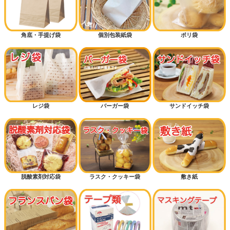
角底・手提げ袋
個別包装紙袋
ポリ袋
レジ袋
バーガー袋
サンドイッチ袋
脱酸素剤対応袋
ラスク・クッキー袋
敷き紙