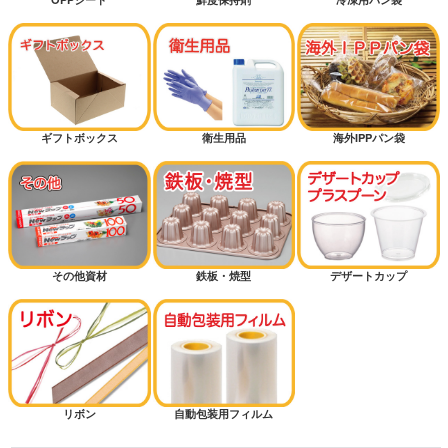
ギフトボックス
衛生用品
海外IPPパン袋
その他資材
鉄板・焼型
デザートカップ
リボン
自動包装用フィルム