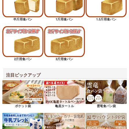
半斤用食パン
1斤用食パン
1.5斤用食パン
2斤用食パン
3斤用食パン
注目ピックアップ
ポケット袋
亀底タートル
雲竜食パン袋