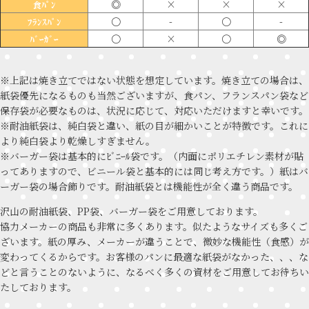
◎
×
×
×
食ﾊﾟﾝ
〇
-
〇
-
ﾌﾗﾝｽﾊﾟﾝ
〇
×
〇
◎
ﾊﾞｰｶﾞｰ
※上記は焼き立てではない状態を想定しています。焼き立ての場合は、
紙袋優先になるものも当然ございますが、食パン、フランスパン袋など
保存袋が必要なものは、状況に応じて、対応いただけますと幸いです。
※耐油紙袋は、純白袋と違い、紙の目が細かいことが特徴です。これに
より純白袋より乾燥しすぎません。
※バーガー袋は基本的にﾋﾞﾆｰﾙ袋です。（内面にポリエチレン素材が貼
ってありますので、ビニール袋と基本的には同じ考え方です。）紙はバ
ーガー袋の場合飾りです。耐油紙袋とは機能性が全く違う商品です。
沢山の耐油紙袋、PP袋、バーガー袋をご用意しております。
協力メーカーの商品も非常に多くあります。似たようなサイズも多くご
ざいます。紙の厚み、メーカーが違うことで、微妙な機能性（食感）が
変わってくるからです。お客様のパンに最適な紙袋がなかった、、、な
どと言うことのないように、なるべく多くの資材をご用意してお待ちい
たしております。