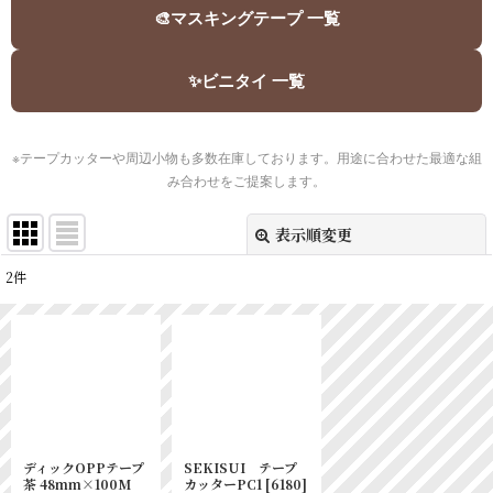
🎨
マスキングテープ 一覧
✨
ビニタイ 一覧
※テープカッターや周辺小物も多数在庫しております。用途に合わせた最適な組
み合わせをご提案します。
表示順変更
閉じる
2
件
表示数
:
並び順
:
絞り込む
ディックOPPテープ
SEKISUI テープ
茶 48mm×100M
カッターPC1
[
6180
]