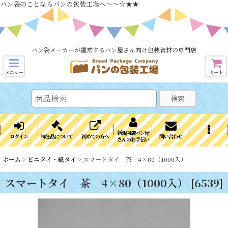
パン袋のことならパンの包装工場へ～～☆★★
パン袋メーカーが運営するパン屋さん向け包装資材の専門店
メニュー
カート
検索
新規開店パン屋
ログイン
特注品について
初めての方へ
問い合わせ
さんのお手伝い
ホーム
>
ビニタイ・紙タイ
>
スマートタイ 茶 4×80（1000入）
スマートタイ 茶 4×80（1000入）
[
6539
]