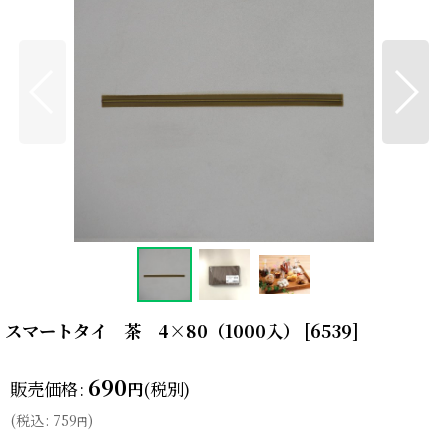
スマートタイ 茶 4×80（1000入）
[
6539
]
690
販売価格
:
(税別)
円
(
税込
:
759
)
円