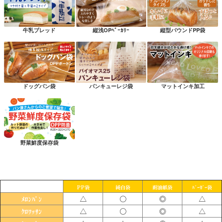
牛乳ブレッド
縦浅OPﾍﾞｰｶﾘｰ
縦型パウンドPP袋
ドッグパン袋
パンキューレジ袋
マットインキ加工
野菜鮮度保存袋
PP袋
純白袋
耐油紙袋
ﾊﾞｰｶﾞｰ袋
△
〇
◎
△
ﾒﾛﾝﾊﾟﾝ
△
〇
◎
△
ｸﾛﾜｯｻﾝ