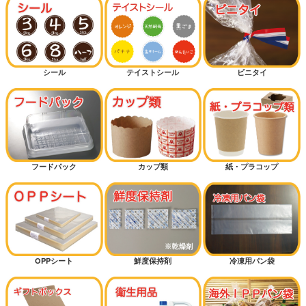
シール
テイストシール
ビニタイ
フードパック
カップ類
紙・プラコップ
OPPシート
鮮度保持剤
冷凍用パン袋