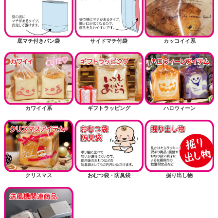
底マチ付きパン袋
サイドマチ付袋
カッコイイ系
カワイイ系
ギフトラッピング
ハロウィーン
クリスマス
おむつ袋・防臭袋
掘り出し物