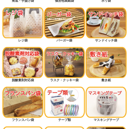
角底・手提げ袋
個別包装紙袋
ポリ袋
レジ袋
バーガー袋
サンドイッチ袋
脱酸素剤対応袋
ラスク・クッキー袋
敷き紙
フランスパン袋
テープ類
マスキングテープ