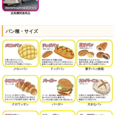
送風機関連商品
パン種・サイズ
メロンパン
ドッグパン
菓子パン(保湿)
クロワッサン
バーガー
大きなパン