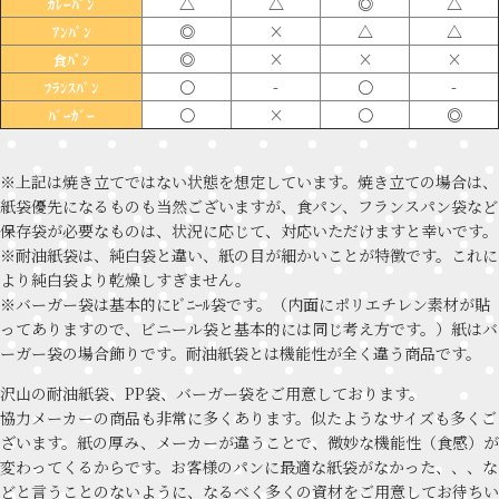
△
△
◎
△
ｶﾚｰﾊﾟﾝ
◎
×
△
△
ｱﾝﾊﾟﾝ
◎
×
×
×
食ﾊﾟﾝ
〇
-
〇
-
ﾌﾗﾝｽﾊﾟﾝ
〇
×
〇
◎
ﾊﾞｰｶﾞｰ
※上記は焼き立てではない状態を想定しています。焼き立ての場合は、
紙袋優先になるものも当然ございますが、食パン、フランスパン袋など
保存袋が必要なものは、状況に応じて、対応いただけますと幸いです。
※耐油紙袋は、純白袋と違い、紙の目が細かいことが特徴です。これに
より純白袋より乾燥しすぎません。
※バーガー袋は基本的にﾋﾞﾆｰﾙ袋です。（内面にポリエチレン素材が貼
ってありますので、ビニール袋と基本的には同じ考え方です。）紙はバ
ーガー袋の場合飾りです。耐油紙袋とは機能性が全く違う商品です。
沢山の耐油紙袋、PP袋、バーガー袋をご用意しております。
協力メーカーの商品も非常に多くあります。似たようなサイズも多くご
ざいます。紙の厚み、メーカーが違うことで、微妙な機能性（食感）が
変わってくるからです。お客様のパンに最適な紙袋がなかった、、、な
どと言うことのないように、なるべく多くの資材をご用意してお待ちい