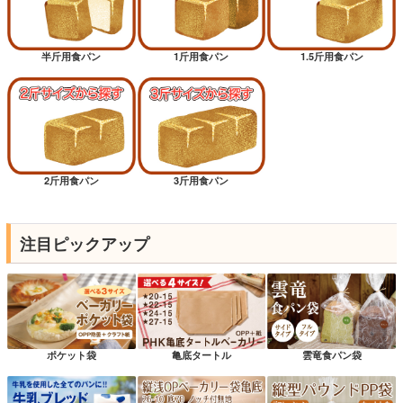
半斤用食パン
1斤用食パン
1.5斤用食パン
2斤用食パン
3斤用食パン
注目ピックアップ
ポケット袋
亀底タートル
雲竜食パン袋