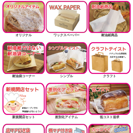
オリジナル
ワックスペーパー
耐油紙商品
耐油袋コーナー
シンプル
クラフト
新規開店セット
差別化アイテム
低コスト追求