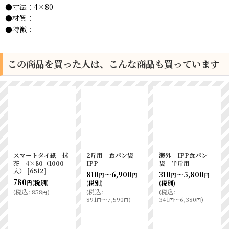
●寸法：4×80
●材質：
●特徴：
この商品を買った人は、こんな商品も買っています
用 食パン袋
海外 IPP食パン
ノンフッ素 パンの包
ツイスト
袋 半斤用
装工場耐油ガゼット
緑 4×80
袋（無地）M
入）
[
653
～6,900
310
～5,800
円
円
円
690
(税
(税別)
円
624
～11,840
(
税込
:
(
税込
:
759
円
円
7,590
)
341
～6,380
)
(税別)
円
円
円
(
税込
:
686
～13,024
)
円
円