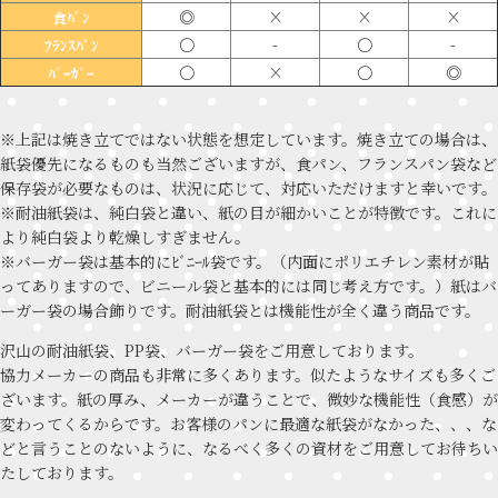
◎
×
×
×
食ﾊﾟﾝ
〇
-
〇
-
ﾌﾗﾝｽﾊﾟﾝ
〇
×
〇
◎
ﾊﾞｰｶﾞｰ
※上記は焼き立てではない状態を想定しています。焼き立ての場合は、
紙袋優先になるものも当然ございますが、食パン、フランスパン袋など
保存袋が必要なものは、状況に応じて、対応いただけますと幸いです。
※耐油紙袋は、純白袋と違い、紙の目が細かいことが特徴です。これに
より純白袋より乾燥しすぎません。
※バーガー袋は基本的にﾋﾞﾆｰﾙ袋です。（内面にポリエチレン素材が貼
ってありますので、ビニール袋と基本的には同じ考え方です。）紙はバ
ーガー袋の場合飾りです。耐油紙袋とは機能性が全く違う商品です。
沢山の耐油紙袋、PP袋、バーガー袋をご用意しております。
協力メーカーの商品も非常に多くあります。似たようなサイズも多くご
ざいます。紙の厚み、メーカーが違うことで、微妙な機能性（食感）が
変わってくるからです。お客様のパンに最適な紙袋がなかった、、、な
どと言うことのないように、なるべく多くの資材をご用意してお待ちい
たしております。