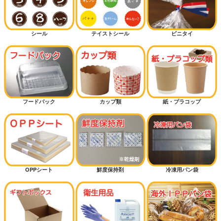
シール
テイストシール
ビニタイ
フードパック
カップ類
紙・プラコップ
OPPシート
鮮度保持剤
冷凍用パン袋