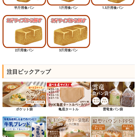
半斤用食パン
1斤用食パン
1.5斤用食パン
2斤用食パン
3斤用食パン
注目ピックアップ
ポケット袋
亀底タートル
雲竜食パン袋