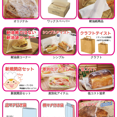
オリジナル
ワックスペーパー
耐油紙商品
耐油袋コーナー
シンプル
クラフト
新規開店セット
差別化アイテム
低コスト追求