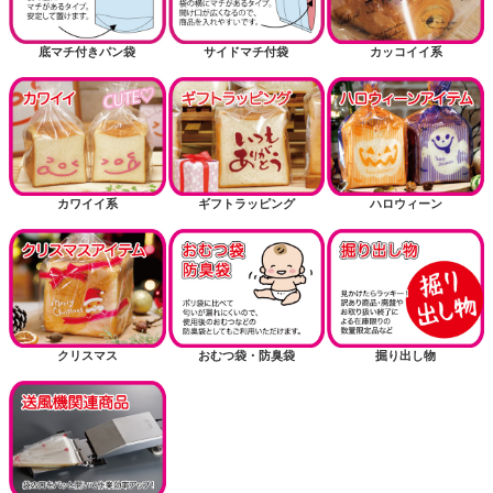
底マチ付きパン袋
サイドマチ付袋
カッコイイ系
カワイイ系
ギフトラッピング
ハロウィーン
クリスマス
おむつ袋・防臭袋
掘り出し物