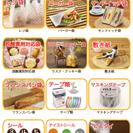
レジ袋
バーガー袋
サンドイッチ袋
脱酸素剤対応袋
ラスク・クッキー袋
敷き紙
フランスパン袋
テープ類
マスキングテープ