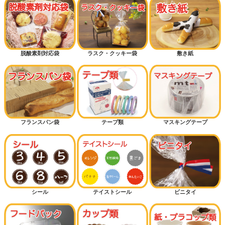
脱酸素剤対応袋
ラスク・クッキー袋
敷き紙
フランスパン袋
テープ類
マスキングテープ
シール
テイストシール
ビニタイ