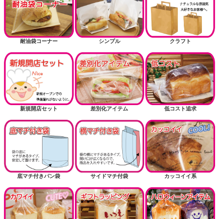
耐油袋コーナー
シンプル
クラフト
新規開店セット
差別化アイテム
低コスト追求
底マチ付きパン袋
サイドマチ付袋
カッコイイ系