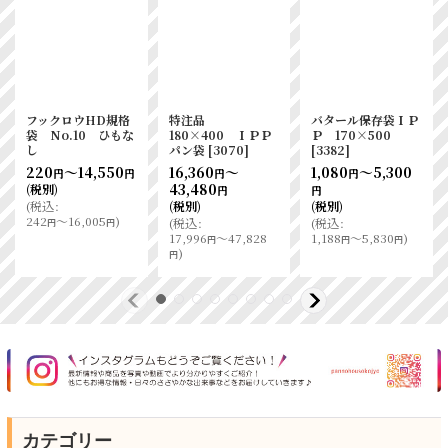
海外 IPP食パン
ノンフッ素 パンの包
海外 IPP食パン
袋 1斤用
装工場耐油ガゼット
袋 2斤用
袋（無地）M
470
～8,840
670
～6,400
円
円
円
円
(税別)
(税別)
624
～11,840
(
税込
:
(
税込
:
円
円
517
～9,724
)
737
～7,040
)
(税別)
円
円
円
円
(
税込
:
686
～13,024
)
円
円
カテゴリー