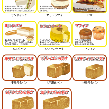
サンドイッチ
マリトッツォ
ピザ
ミルクパン
シフォンケーキ
マフィン
半斤用食パン
1斤用食パン
1.5斤用食パン