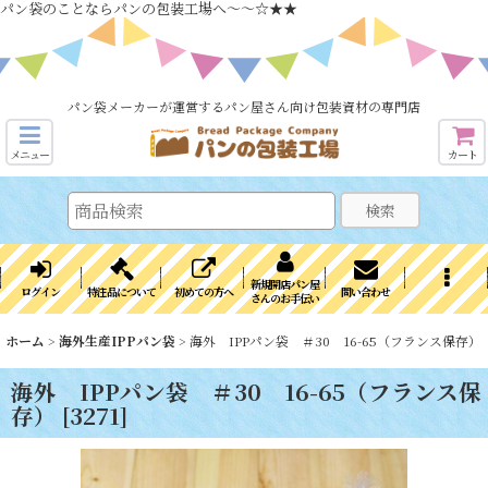
パン袋のことならパンの包装工場へ～～☆★★
パン袋メーカーが運営するパン屋さん向け包装資材の専門店
メニュー
カート
検索
新規開店パン屋
ログイン
特注品について
初めての方へ
問い合わせ
さんのお手伝い
ホーム
>
海外生産IPPパン袋
>
海外 IPPパン袋 ＃30 16-65（フランス保存）
海外 IPPパン袋 ＃30 16-65（フランス保
存）
[
3271
]