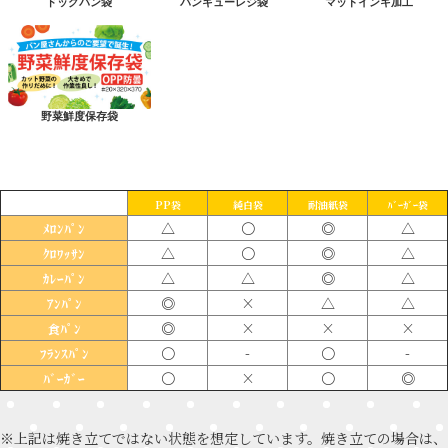
ドッグパン袋
パンキューレジ袋
マットインキ加工
野菜鮮度保存袋
PP袋
純白袋
耐油紙袋
ﾊﾞｰｶﾞｰ袋
△
〇
◎
△
ﾒﾛﾝﾊﾟﾝ
△
〇
◎
△
ｸﾛﾜｯｻﾝ
△
△
◎
△
ｶﾚｰﾊﾟﾝ
◎
×
△
△
ｱﾝﾊﾟﾝ
◎
×
×
×
食ﾊﾟﾝ
〇
-
〇
-
ﾌﾗﾝｽﾊﾟﾝ
〇
×
〇
◎
ﾊﾞｰｶﾞｰ
※上記は焼き立てではない状態を想定しています。焼き立ての場合は、