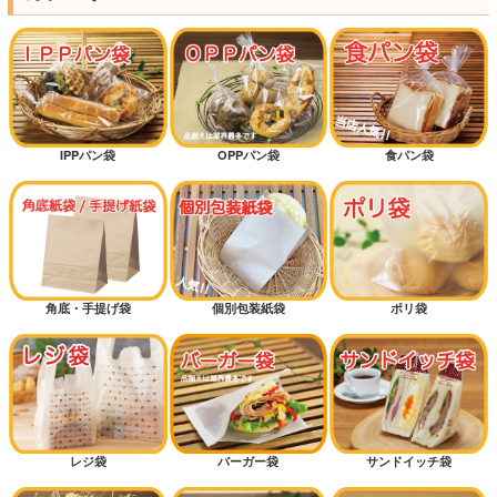
IPPパン袋
OPPパン袋
食パン袋
角底・手提げ袋
個別包装紙袋
ポリ袋
レジ袋
バーガー袋
サンドイッチ袋