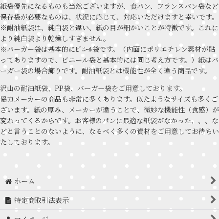
紙袋優先になるものも当然ございますが、食パン、フランスパン袋など
保存袋が必要なものは、状況に応じて、対応いただけますと幸いです。
※耐油紙袋は、純白袋と違い、紙の目が細かいことが特徴です。これに
より純白袋より乾燥しすぎません。
※バーガー袋は基本的にﾋﾞﾆｰﾙ袋です。（内面にポリエチレン素材が貼
ってありますので、ビニール袋と基本的には同じ考え方です。）紙はバ
ーガー袋の場合飾りです。耐油紙袋とは機能性が全く違う商品です。
沢山の耐油紙袋、PP袋、バーガー袋をご用意しております。
協力メーカーの商品も非常に多くあります。似たようなサイズも多くご
ざいます。紙の厚み、メーカーが違うことで、微妙な機能性（食感）が
変わってくるからです。お客様のパンに最適な紙袋がなかった、、、な
どと言うことのないように、なるべく多くの資材をご用意してお待ちい
たしております。
ホーム
特定商取引法表示