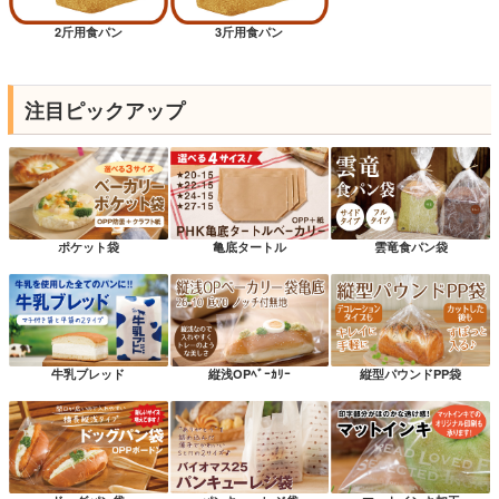
2斤用食パン
3斤用食パン
注目ピックアップ
ポケット袋
亀底タートル
雲竜食パン袋
牛乳ブレッド
縦浅OPﾍﾞｰｶﾘｰ
縦型パウンドPP袋