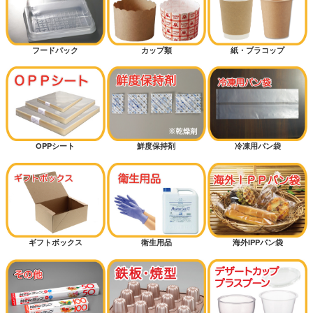
フードパック
カップ類
紙・プラコップ
OPPシート
鮮度保持剤
冷凍用パン袋
ギフトボックス
衛生用品
海外IPPパン袋