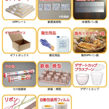
OPPシート
鮮度保持剤
冷凍用パン袋
ギフトボックス
衛生用品
海外IPPパン袋
その他資材
鉄板・焼型
デザートカップ