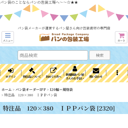
パン袋のことならパンの包装工場へ～～☆★★
パン袋メーカーが運営するパン屋さん向け包装資材の専門店
メニュー
カート
検索
新規開店パン屋
ログイン
特注品について
初めての方へ
問い合わせ
さんのお手伝い
ホーム
>
パン袋オーダーIPP
>
120幅＝規格袋
>
特注品 120×380 ＩＰＰパン袋
特注品 120×380 ＩＰＰパン袋
[
2320
]