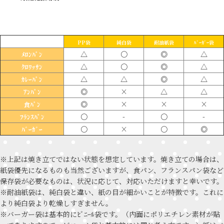
PP袋
純白袋
耐油紙袋
ﾊﾞｰｶﾞｰ袋
△
〇
◎
△
ﾒﾛﾝﾊﾟﾝ
△
〇
◎
△
ｸﾛﾜｯｻﾝ
△
△
◎
△
ｶﾚｰﾊﾟﾝ
◎
×
△
△
ｱﾝﾊﾟﾝ
◎
×
×
×
食ﾊﾟﾝ
〇
-
〇
-
ﾌﾗﾝｽﾊﾟﾝ
〇
×
〇
◎
ﾊﾞｰｶﾞｰ
※上記は焼き立てではない状態を想定しています。焼き立ての場合は、
紙袋優先になるものも当然ございますが、食パン、フランスパン袋など
保存袋が必要なものは、状況に応じて、対応いただけますと幸いです。
※耐油紙袋は、純白袋と違い、紙の目が細かいことが特徴です。これに
より純白袋より乾燥しすぎません。
※バーガー袋は基本的にﾋﾞﾆｰﾙ袋です。（内面にポリエチレン素材が貼