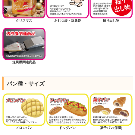
クリスマス
おむつ袋・防臭袋
掘り出し物
送風機関連商品
パン種・サイズ
メロンパン
ドッグパン
菓子パン(保湿)