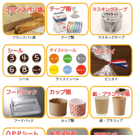
フランスパン袋
テープ類
マスキングテープ
シール
テイストシール
ビニタイ
フードパック
カップ類
紙・プラコップ