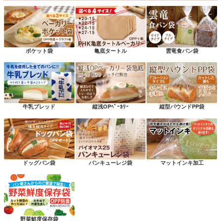
ポケット袋
亀底タートル
雲竜食パン袋
牛乳ブレッド
縦浅OPﾍﾞｰｶﾘｰ
縦型パウンドPP袋
ドッグパン袋
パンキューレジ袋
マットインキ加工
野菜鮮度保存袋