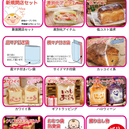
新規開店セット
差別化アイテム
低コスト追求
底マチ付きパン袋
サイドマチ付袋
カッコイイ系
カワイイ系
ギフトラッピング
ハロウィーン