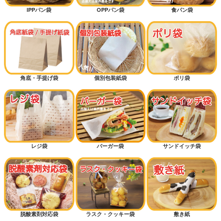
IPPパン袋
OPPパン袋
食パン袋
角底・手提げ袋
個別包装紙袋
ポリ袋
レジ袋
バーガー袋
サンドイッチ袋
脱酸素剤対応袋
ラスク・クッキー袋
敷き紙