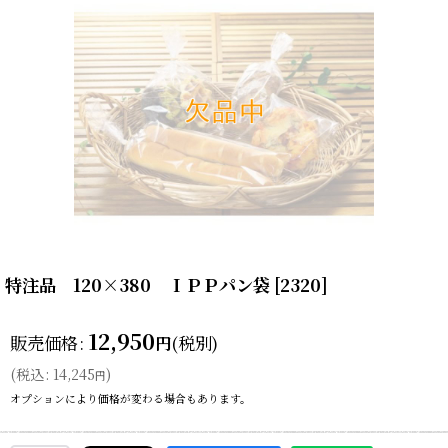
特注品 120×380 ＩＰＰパン袋
[
2320
]
12,950
販売価格
:
(税別)
円
(
税込
:
14,245
)
円
オプションにより価格が変わる場合もあります。