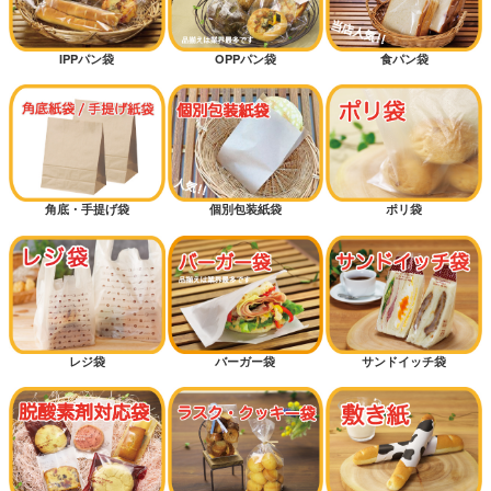
IPPパン袋
OPPパン袋
食パン袋
角底・手提げ袋
個別包装紙袋
ポリ袋
レジ袋
バーガー袋
サンドイッチ袋