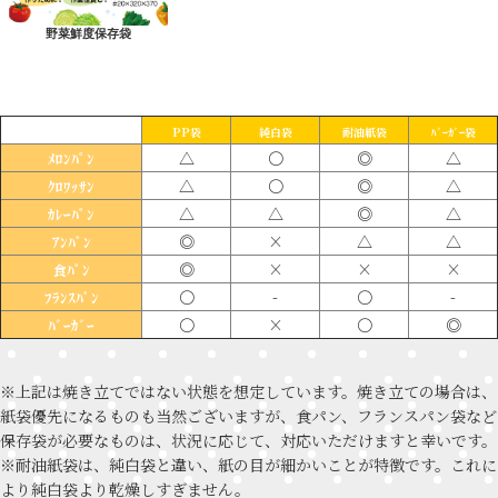
野菜鮮度保存袋
PP袋
純白袋
耐油紙袋
ﾊﾞｰｶﾞｰ袋
△
〇
◎
△
ﾒﾛﾝﾊﾟﾝ
△
〇
◎
△
ｸﾛﾜｯｻﾝ
△
△
◎
△
ｶﾚｰﾊﾟﾝ
◎
×
△
△
ｱﾝﾊﾟﾝ
◎
×
×
×
食ﾊﾟﾝ
〇
-
〇
-
ﾌﾗﾝｽﾊﾟﾝ
〇
×
〇
◎
ﾊﾞｰｶﾞｰ
※上記は焼き立てではない状態を想定しています。焼き立ての場合は、
紙袋優先になるものも当然ございますが、食パン、フランスパン袋など
保存袋が必要なものは、状況に応じて、対応いただけますと幸いです。
※耐油紙袋は、純白袋と違い、紙の目が細かいことが特徴です。これに
より純白袋より乾燥しすぎません。