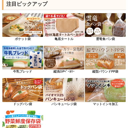
注目ピックアップ
ポケット袋
亀底タートル
雲竜食パン袋
牛乳ブレッド
縦浅OPﾍﾞｰｶﾘｰ
縦型パウンドPP袋
ドッグパン袋
パンキューレジ袋
マットインキ加工