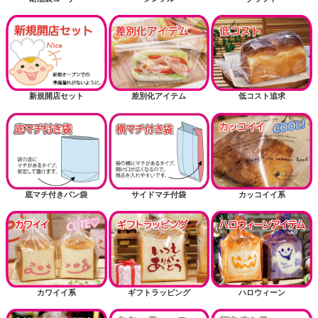
新規開店セット
差別化アイテム
低コスト追求
底マチ付きパン袋
サイドマチ付袋
カッコイイ系
カワイイ系
ギフトラッピング
ハロウィーン