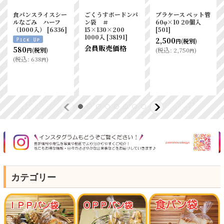
食パンスライスシー
ごくうすボードンパ
プラケース ペット管
ルなごみ ハーフ
ン袋 ＃
60φ×10 20個入
（1000入）
[
6336
]
15×130×200
[
501
]
1000入
[
38191
]
2,500
(税別)
円
会員販売価格
580
(
税込
:
2,750
)
(税別)
円
円
(
税込
:
638
)
円
カテゴリー