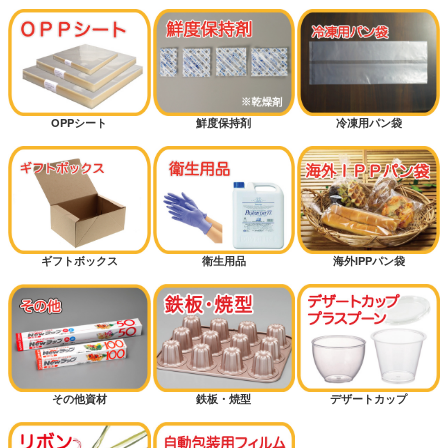
OPPシート
鮮度保持剤
冷凍用パン袋
ギフトボックス
衛生用品
海外IPPパン袋
その他資材
鉄板・焼型
デザートカップ