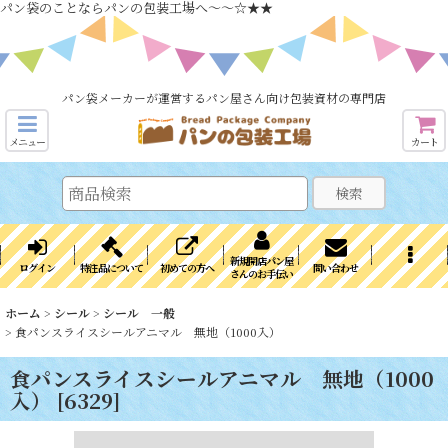
パン袋のことならパンの包装工場へ～～☆★★
パン袋メーカーが運営するパン屋さん向け包装資材の専門店
メニュー
カート
検索
新規開店パン屋
ログイン
特注品について
初めての方へ
問い合わせ
さんのお手伝い
ホーム
>
シール
>
シール 一般
>
食パンスライスシールアニマル 無地（1000入）
食パンスライスシールアニマル 無地（1000
入）
[
6329
]