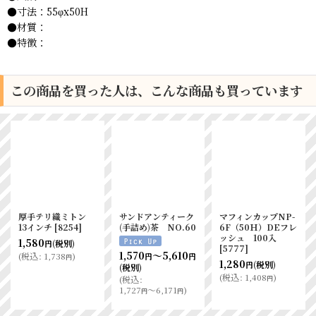
●寸法：55φx50H
●材質：
●特徴：
この商品を買った人は、こんな商品も買っています
厚手テリ織ミトン
サンドアンティーク
マフィンカップNP-
13インチ
[
8254
]
(手詰め)茶 NO.60
6F（50Ｈ）DEフレ
ッシュ 100入
1,580
(税別)
円
[
5777
]
1,570
～5,610
(
税込
:
1,738
)
円
円
円
1,280
(税別)
円
(税別)
(
税込
:
1,408
)
円
(
税込
:
1,727
～6,171
)
円
円