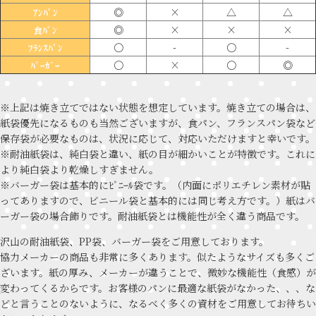
◎
×
△
△
ｱﾝﾊﾟﾝ
◎
×
×
×
食ﾊﾟﾝ
〇
-
〇
-
ﾌﾗﾝｽﾊﾟﾝ
〇
×
〇
◎
ﾊﾞｰｶﾞｰ
※上記は焼き立てではない状態を想定しています。焼き立ての場合は、
紙袋優先になるものも当然ございますが、食パン、フランスパン袋など
保存袋が必要なものは、状況に応じて、対応いただけますと幸いです。
※耐油紙袋は、純白袋と違い、紙の目が細かいことが特徴です。これに
より純白袋より乾燥しすぎません。
※バーガー袋は基本的にﾋﾞﾆｰﾙ袋です。（内面にポリエチレン素材が貼
ってありますので、ビニール袋と基本的には同じ考え方です。）紙はバ
ーガー袋の場合飾りです。耐油紙袋とは機能性が全く違う商品です。
沢山の耐油紙袋、PP袋、バーガー袋をご用意しております。
協力メーカーの商品も非常に多くあります。似たようなサイズも多くご
ざいます。紙の厚み、メーカーが違うことで、微妙な機能性（食感）が
変わってくるからです。お客様のパンに最適な紙袋がなかった、、、な
どと言うことのないように、なるべく多くの資材をご用意してお待ちい