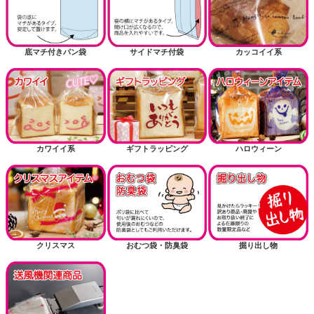
底マチ付きパン袋
サイドマチ付袋
カッコイイ系
カワイイ系
ギフトラッピング
ハロウィーン
クリスマス
おむつ袋・防臭袋
掘り出し物