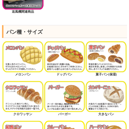
送風機関連商品
パン種・サイズ
メロンパン
ドッグパン
菓子パン(保湿)
クロワッサン
バーガー
大きなパン