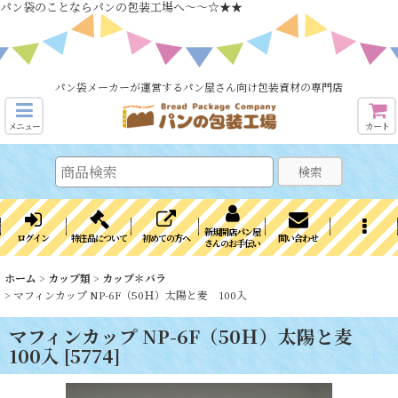
パン袋のことならパンの包装工場へ～～☆★★
パン袋メーカーが運営するパン屋さん向け包装資材の専門店
メニュー
カート
検索
新規開店パン屋
ログイン
特注品について
初めての方へ
問い合わせ
さんのお手伝い
ホーム
>
カップ類
>
カップ＊バラ
>
マフィンカップ NP-6F（50Ｈ）太陽と麦 100入
マフィンカップ NP-6F（50Ｈ）太陽と麦
100入
[
5774
]