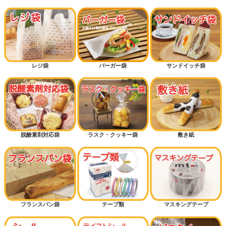
レジ袋
バーガー袋
サンドイッチ袋
脱酸素剤対応袋
ラスク・クッキー袋
敷き紙
フランスパン袋
テープ類
マスキングテープ