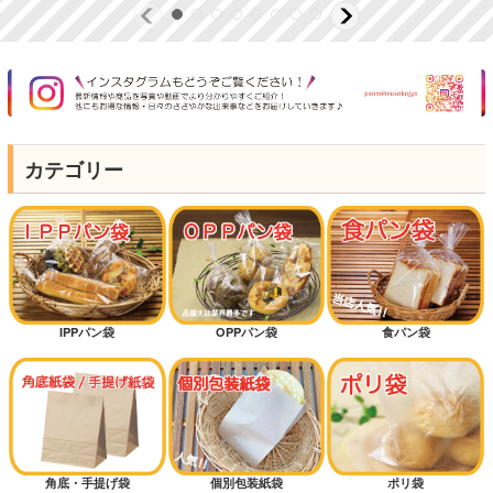
カテゴリー
IPPパン袋
OPPパン袋
食パン袋
角底・手提げ袋
個別包装紙袋
ポリ袋