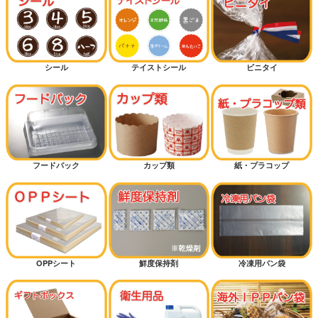
シール
テイストシール
ビニタイ
フードパック
カップ類
紙・プラコップ
OPPシート
鮮度保持剤
冷凍用パン袋