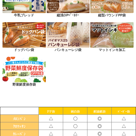
牛乳ブレッド
縦浅OPﾍﾞｰｶﾘｰ
縦型パウンドPP袋
ドッグパン袋
パンキューレジ袋
マットインキ加工
野菜鮮度保存袋
PP袋
純白袋
耐油紙袋
ﾊﾞｰｶﾞｰ袋
△
〇
◎
△
ﾒﾛﾝﾊﾟﾝ
△
〇
◎
△
ｸﾛﾜｯｻﾝ
△
△
◎
△
ｶﾚｰﾊﾟﾝ