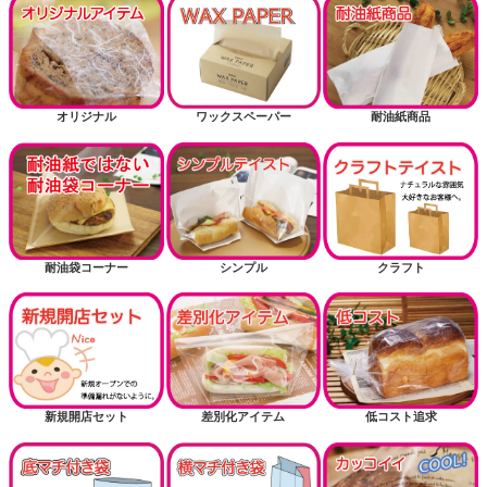
オリジナル
ワックスペーパー
耐油紙商品
耐油袋コーナー
シンプル
クラフト
新規開店セット
差別化アイテム
低コスト追求