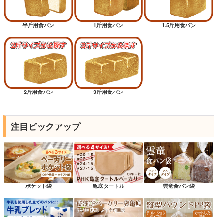
半斤用食パン
1斤用食パン
1.5斤用食パン
2斤用食パン
3斤用食パン
注目ピックアップ
ポケット袋
亀底タートル
雲竜食パン袋