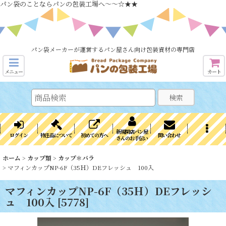
パン袋のことならパンの包装工場へ～～☆★★
パン袋メーカーが運営するパン屋さん向け包装資材の専門店
メニュー
カート
検索
新規開店パン屋
ログイン
特注品について
初めての方へ
問い合わせ
さんのお手伝い
ホーム
>
カップ類
>
カップ＊バラ
>
マフィンカップNP-6F（35Ｈ）DEフレッシュ 100入
マフィンカップNP-6F（35Ｈ）DEフレッシ
ュ 100入
[
5778
]