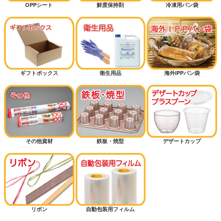
OPPシート
鮮度保持剤
冷凍用パン袋
ギフトボックス
衛生用品
海外IPPパン袋
その他資材
鉄板・焼型
デザートカップ
リボン
自動包装用フィルム