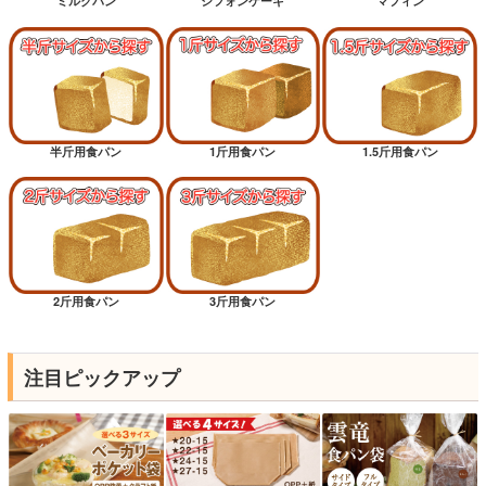
ミルクパン
シフォンケーキ
マフィン
半斤用食パン
1斤用食パン
1.5斤用食パン
2斤用食パン
3斤用食パン
注目ピックアップ