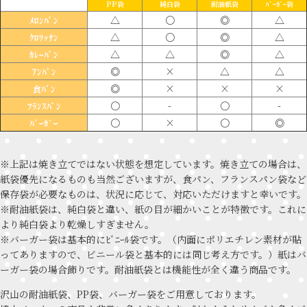
PP袋
純白袋
耐油紙袋
ﾊﾞｰｶﾞｰ袋
△
〇
◎
△
ﾒﾛﾝﾊﾟﾝ
△
〇
◎
△
ｸﾛﾜｯｻﾝ
△
△
◎
△
ｶﾚｰﾊﾟﾝ
◎
×
△
△
ｱﾝﾊﾟﾝ
◎
×
×
×
食ﾊﾟﾝ
〇
-
〇
-
ﾌﾗﾝｽﾊﾟﾝ
〇
×
〇
◎
ﾊﾞｰｶﾞｰ
※上記は焼き立てではない状態を想定しています。焼き立ての場合は、
紙袋優先になるものも当然ございますが、食パン、フランスパン袋など
保存袋が必要なものは、状況に応じて、対応いただけますと幸いです。
※耐油紙袋は、純白袋と違い、紙の目が細かいことが特徴です。これに
より純白袋より乾燥しすぎません。
※バーガー袋は基本的にﾋﾞﾆｰﾙ袋です。（内面にポリエチレン素材が貼
ってありますので、ビニール袋と基本的には同じ考え方です。）紙はバ
ーガー袋の場合飾りです。耐油紙袋とは機能性が全く違う商品です。
沢山の耐油紙袋、PP袋、バーガー袋をご用意しております。