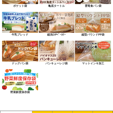
ポケット袋
亀底タートル
雲竜食パン袋
牛乳ブレッド
縦浅OPﾍﾞｰｶﾘｰ
縦型パウンドPP袋
ドッグパン袋
パンキューレジ袋
マットインキ加工
野菜鮮度保存袋