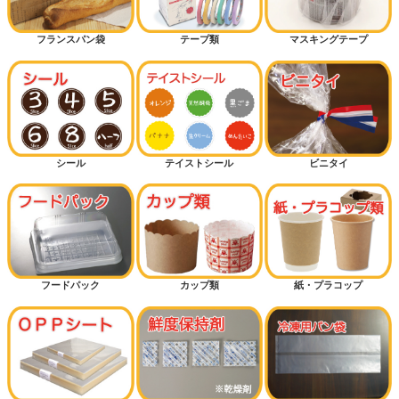
フランスパン袋
テープ類
マスキングテープ
シール
テイストシール
ビニタイ
フードパック
カップ類
紙・プラコップ