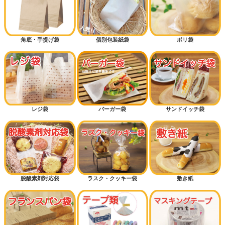
角底・手提げ袋
個別包装紙袋
ポリ袋
レジ袋
バーガー袋
サンドイッチ袋
脱酸素剤対応袋
ラスク・クッキー袋
敷き紙