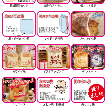
新規開店セット
差別化アイテム
低コスト追求
底マチ付きパン袋
サイドマチ付袋
カッコイイ系
カワイイ系
ギフトラッピング
ハロウィーン
クリスマス
おむつ袋・防臭袋
掘り出し物