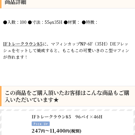
商品詳細
●入数：100 ●寸法：55φx35H ●材質： ●特徴：
IFトレークラウン85
に、
マフィンカップ
NP-6F（35Ｈ）DEフレッ
シュをセットして焼成すると、もこもこの可愛いきのこ型マフィン
が作れます！
この商品をご購入頂いたお客様はこんな商品もご購
入いただいています★
IFトレークラウン85 96パイ×46H
247
～11,400
(税別)
円
円