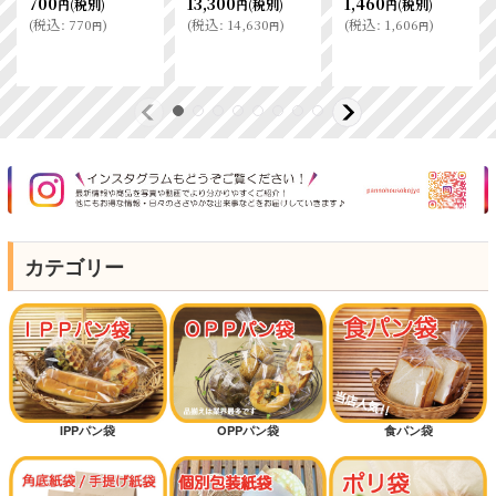
700
13,300
1,460
(税別)
(税別)
(税別)
円
円
円
(
税込
:
770
)
(
税込
:
14,630
)
(
税込
:
1,606
)
円
円
円
カテゴリー
IPPパン袋
OPPパン袋
食パン袋