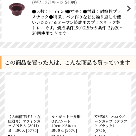
(
税込
:
271
～12,540
)
円
円
●入数：1 or 50●寸法：●材質：耐熱性プラ
スチック●特徴：パン作りなどに繰り返しお使
いいただけるオーブン焼成用のプラスチック製
トレーです。焼成条件190℃15分の条件で約20〜
30回使用できます…
この商品を買った人は、こんな商品も買っています
【大幅値下げ！・在
ル・ギャトー長形
XM503 ハロウイ
庫限り】マフィンカ
OPPシート
ーンカップ（クラフ
ップ NP-3（30Ｈ）
40cm×60cm
トブラック）
Ｂ 100入
[
5775
]
1000入
[
3670
]
[
5756
]