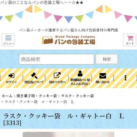
パン袋のことならパンの包装工場へ～～☆★★
パン袋メーカーが運営するパン屋さん向け包装資材の専門店
メニュー
カート
検索
新規開店パン屋
ログイン
特注品について
初めての方へ
問い合わせ
さんのお手伝い
ホーム
>
焼き菓子用・クッキー袋
>
ラスク・クッキー袋
>
ラスク・クッキー袋 ル・ギャトー白 Ｌ
ラスク・クッキー袋 ル・ギャトー白 Ｌ
[
3313
]