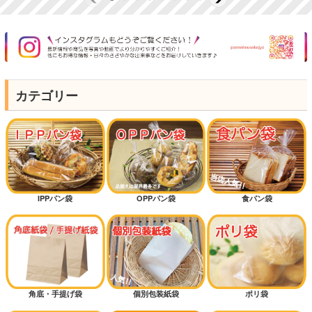
カテゴリー
IPPパン袋
OPPパン袋
食パン袋
角底・手提げ袋
個別包装紙袋
ポリ袋