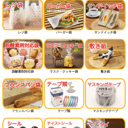
レジ袋
バーガー袋
サンドイッチ袋
脱酸素剤対応袋
ラスク・クッキー袋
敷き紙
フランスパン袋
テープ類
マスキングテープ