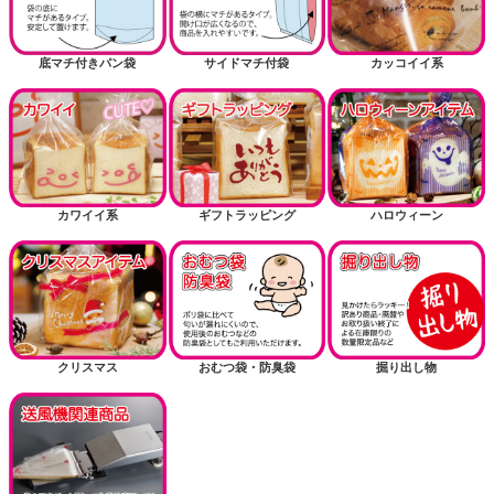
底マチ付きパン袋
サイドマチ付袋
カッコイイ系
カワイイ系
ギフトラッピング
ハロウィーン
クリスマス
おむつ袋・防臭袋
掘り出し物