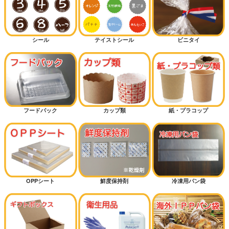
シール
テイストシール
ビニタイ
フードパック
カップ類
紙・プラコップ
OPPシート
鮮度保持剤
冷凍用パン袋