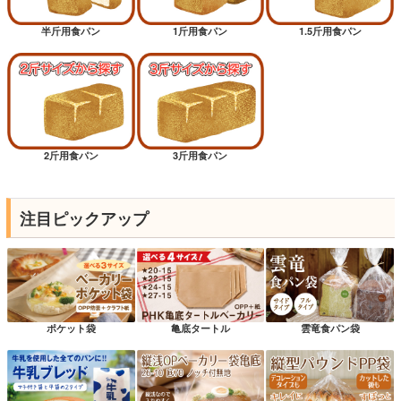
半斤用食パン
1斤用食パン
1.5斤用食パン
2斤用食パン
3斤用食パン
注目ピックアップ
ポケット袋
亀底タートル
雲竜食パン袋