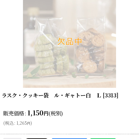
ラスク・クッキー袋 ル・ギャトー白 Ｌ
[
3313
]
1,150
販売価格
:
(税別)
円
(
税込
:
1,265
)
円