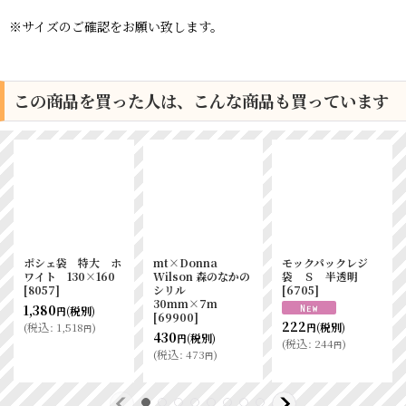
※サイズのご確認をお願い致します。
この商品を買った人は、こんな商品も買っています
ポシェ袋 特大 ホ
mt×Donna
モックパックレジ
ワイト 130×160
Wilson 森のなかの
袋 Ｓ 半透明
[
8057
]
シリル
[
6705
]
30mm×7m
1,380
(税別)
円
[
69900
]
222
(
税込
:
1,518
)
(税別)
円
円
430
(税別)
円
(
税込
:
244
)
円
(
税込
:
473
)
円