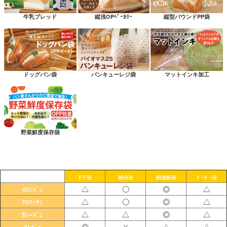
牛乳ブレッド
縦浅OPﾍﾞｰｶﾘｰ
縦型パウンドPP袋
ドッグパン袋
パンキューレジ袋
マットインキ加工
野菜鮮度保存袋
PP袋
純白袋
耐油紙袋
ﾊﾞｰｶﾞｰ袋
△
〇
◎
△
ﾒﾛﾝﾊﾟﾝ
△
〇
◎
△
ｸﾛﾜｯｻﾝ
△
△
◎
△
ｶﾚｰﾊﾟﾝ
◎
×
△
△