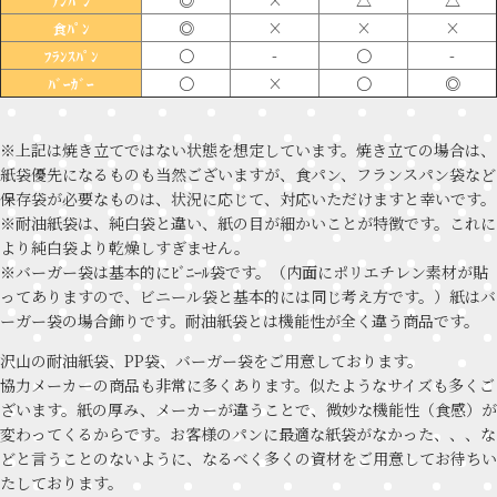
ｱﾝﾊﾟﾝ
◎
×
×
×
食ﾊﾟﾝ
〇
-
〇
-
ﾌﾗﾝｽﾊﾟﾝ
〇
×
〇
◎
ﾊﾞｰｶﾞｰ
※上記は焼き立てではない状態を想定しています。焼き立ての場合は、
紙袋優先になるものも当然ございますが、食パン、フランスパン袋など
保存袋が必要なものは、状況に応じて、対応いただけますと幸いです。
※耐油紙袋は、純白袋と違い、紙の目が細かいことが特徴です。これに
より純白袋より乾燥しすぎません。
※バーガー袋は基本的にﾋﾞﾆｰﾙ袋です。（内面にポリエチレン素材が貼
ってありますので、ビニール袋と基本的には同じ考え方です。）紙はバ
ーガー袋の場合飾りです。耐油紙袋とは機能性が全く違う商品です。
沢山の耐油紙袋、PP袋、バーガー袋をご用意しております。
協力メーカーの商品も非常に多くあります。似たようなサイズも多くご
ざいます。紙の厚み、メーカーが違うことで、微妙な機能性（食感）が
変わってくるからです。お客様のパンに最適な紙袋がなかった、、、な
どと言うことのないように、なるべく多くの資材をご用意してお待ちい
たしております。