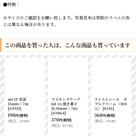
●特徴：
※サイズのご確認をお願い致します。写真見本は実際のラベルの色
とは異なる場合があります。
この商品を買った人は、こんな商品も買っています
mt 1P 若苗
マスキングテープ
テイストシール ダ
15mm×7m
mt ex 焼き菓子
ブルクリーム（300
[
69911
]
R(30mm×7m)
入）
[
8216
]
[
69864
]
190
360
(税別)
(税別)
円
円
370
(税別)
円
(
税込
:
209
)
(
税込
:
396
)
円
円
(
税込
:
407
)
円