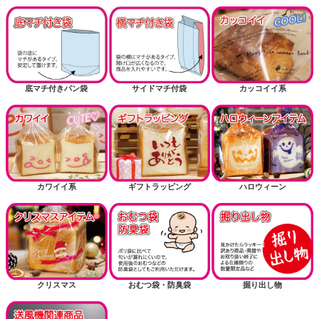
底マチ付きパン袋
サイドマチ付袋
カッコイイ系
カワイイ系
ギフトラッピング
ハロウィーン
クリスマス
おむつ袋・防臭袋
掘り出し物