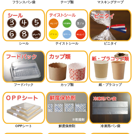
フランスパン袋
テープ類
マスキングテープ
シール
テイストシール
ビニタイ
フードパック
カップ類
紙・プラコップ
OPPシート
鮮度保持剤
冷凍用パン袋