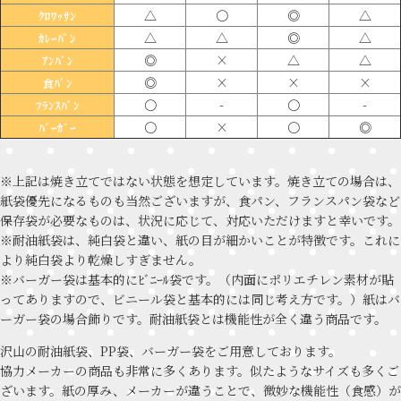
△
〇
◎
△
ｸﾛﾜｯｻﾝ
△
△
◎
△
ｶﾚｰﾊﾟﾝ
◎
×
△
△
ｱﾝﾊﾟﾝ
◎
×
×
×
食ﾊﾟﾝ
〇
-
〇
-
ﾌﾗﾝｽﾊﾟﾝ
〇
×
〇
◎
ﾊﾞｰｶﾞｰ
※上記は焼き立てではない状態を想定しています。焼き立ての場合は、
紙袋優先になるものも当然ございますが、食パン、フランスパン袋など
保存袋が必要なものは、状況に応じて、対応いただけますと幸いです。
※耐油紙袋は、純白袋と違い、紙の目が細かいことが特徴です。これに
より純白袋より乾燥しすぎません。
※バーガー袋は基本的にﾋﾞﾆｰﾙ袋です。（内面にポリエチレン素材が貼
ってありますので、ビニール袋と基本的には同じ考え方です。）紙はバ
ーガー袋の場合飾りです。耐油紙袋とは機能性が全く違う商品です。
沢山の耐油紙袋、PP袋、バーガー袋をご用意しております。
協力メーカーの商品も非常に多くあります。似たようなサイズも多くご
ざいます。紙の厚み、メーカーが違うことで、微妙な機能性（食感）が