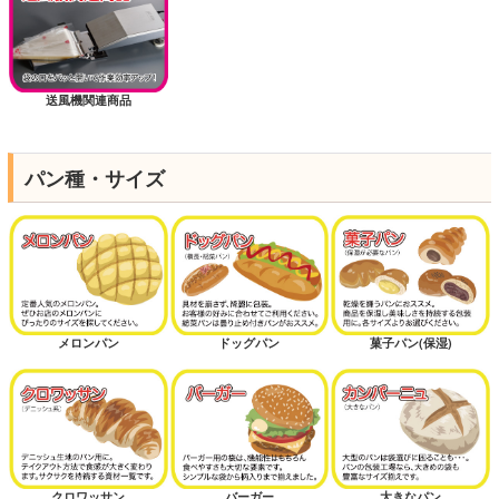
送風機関連商品
パン種・サイズ
メロンパン
ドッグパン
菓子パン(保湿)
クロワッサン
バーガー
大きなパン