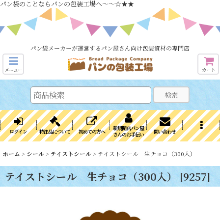
パン袋のことならパンの包装工場へ～～☆★★
パン袋メーカーが運営するパン屋さん向け包装資材の専門店
メニュー
カート
検索
新規開店パン屋
ログイン
特注品について
初めての方へ
問い合わせ
さんのお手伝い
ホーム
>
シール
>
テイストシール
>
テイストシール 生チョコ（300入）
テイストシール 生チョコ（300入）
[
9257
]