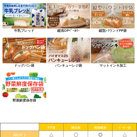
牛乳ブレッド
縦浅OPﾍﾞｰｶﾘｰ
縦型パウンドPP袋
ドッグパン袋
パンキューレジ袋
マットインキ加工
野菜鮮度保存袋
PP袋
純白袋
耐油紙袋
ﾊﾞｰｶﾞｰ袋
△
〇
◎
△
ﾒﾛﾝﾊﾟﾝ