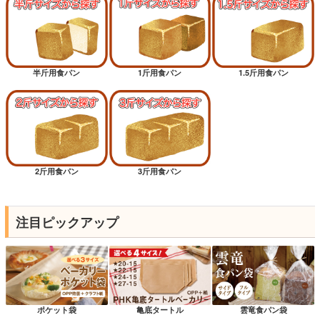
半斤用食パン
1斤用食パン
1.5斤用食パン
2斤用食パン
3斤用食パン
注目ピックアップ
ポケット袋
亀底タートル
雲竜食パン袋