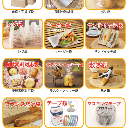
角底・手提げ袋
個別包装紙袋
ポリ袋
レジ袋
バーガー袋
サンドイッチ袋
脱酸素剤対応袋
ラスク・クッキー袋
敷き紙