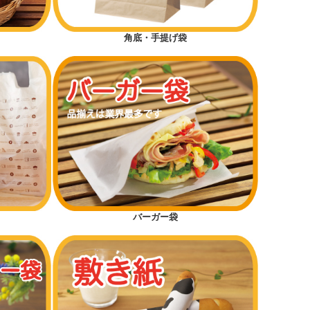
角底・手提げ袋
バーガー袋