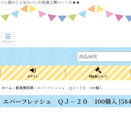
パン袋のことならパンの包装工場へ～～☆★★
メニュー
ログイン
特注品について
ホーム
>
鮮度保持剤
>
エバーフレッシュ ＱＪ－２０ 100個入
エバーフレッシュ ＱＪ－２０ 100個入
[
58