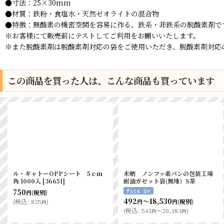
●寸法：25×30mm
●材質：鉄粉・食塩水・天然ゼオライトの混合物
●特徴：無酸素の機密空間を容易に作る、鉄系・非鉄系の脱酸素剤で
※お客様にて販売前にテストしてご利用をお願いいたします。
※また脱酸素剤は脱酸素剤対応の袋をご使用いただき、脱酸素剤対応
この商品を買った人は、こんな商品も買っています
エバーフレッシュ ＱＪ－１０
合掌ガゼットGTN No.22
０ 100個入
[
5848
]
70×30×150 100枚
[
8803
]
435
893
(税別)
(税別)
円
円
(
税込
:
478
)
(
税込
:
982
)
円
円