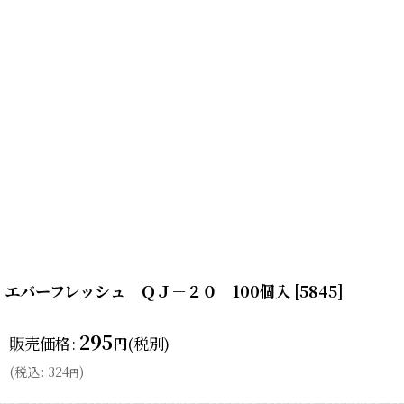
エバーフレッシュ ＱＪ－２０ 100個入
[
5845
]
295
販売価格
:
(税別)
円
(
税込
:
324
)
円