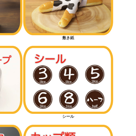
敷き紙
シール