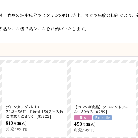
す。食品の油脂成分やビタミンの酸化防止、カビや腐敗の抑制により、
の熱シール機で熱シールをお願いいたします。
エバーフレッシュ ＱＪ－３０
カマスGTN No2 115×140
100個入
[
5846
]
[
8811
]
305
600
(税別)
(税別)
円
円
(
税込
:
335
)
(
税込
:
660
)
円
円