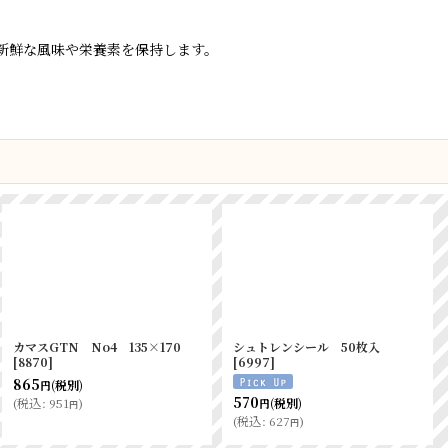
新鮮な風味や栄養素を保持します。
ヘイコークッキングシート未晒
合掌ガゼットGTN No.8
33cm×30m両面シリコン
55×35×150 100枚
[
8801
]
[
80055
]
835
(税別)
円
500
(税別)
円
(
税込
:
918
)
円
(
税込
:
550
)
円