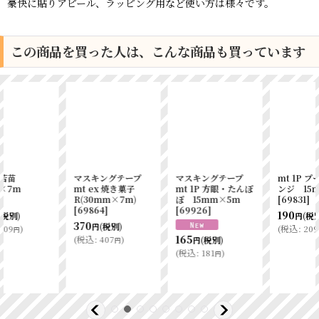
豪快に貼りアピール、ラッピング用など使い方は様々です。
この商品を買った人は、こんな商品も買っています
マスキングテープ
mt 1P プール・オレ
mt 1P マルチボーダ
mt 1P 方眼・たんぽ
ンジ 15mm×7m
ー・パステル
ぽ 15mm×5m
[
69831
]
15mm×7m
[
69926
]
[
69833
]
190
(税別)
円
190
(税別)
円
(
税込
:
209
)
円
165
(
税込
:
209
)
(税別)
円
円
(
税込
:
181
)
円