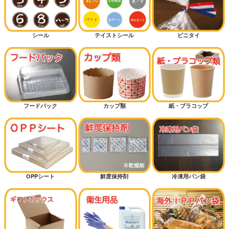
シール
テイストシール
ビニタイ
フードパック
カップ類
紙・プラコップ
OPPシート
鮮度保持剤
冷凍用パン袋