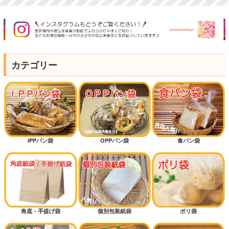
カテゴリー
IPPパン袋
OPPパン袋
食パン袋
角底・手提げ袋
個別包装紙袋
ポリ袋