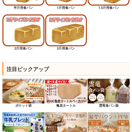
半斤用食パン
1斤用食パン
1.5斤用食パン
2斤用食パン
3斤用食パン
注目ピックアップ
ポケット袋
亀底タートル
雲竜食パン袋