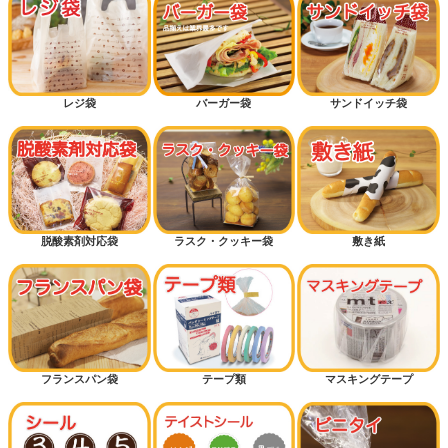
レジ袋
バーガー袋
サンドイッチ袋
脱酸素剤対応袋
ラスク・クッキー袋
敷き紙
フランスパン袋
テープ類
マスキングテープ