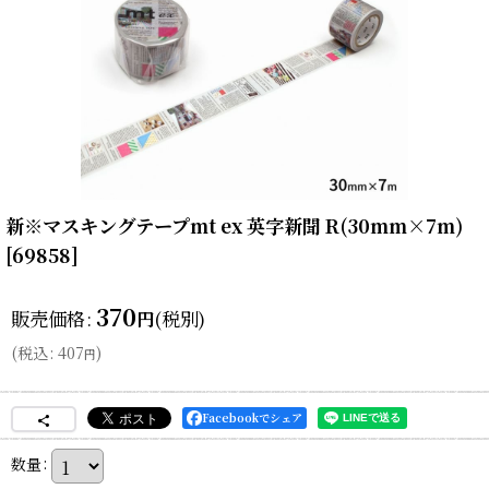
新※マスキングテープmt ex 英字新聞 R(30mm×7m)
[
69858
]
370
販売価格
:
(税別)
円
(
税込
:
407
)
円
Facebookでシェア
数量
: