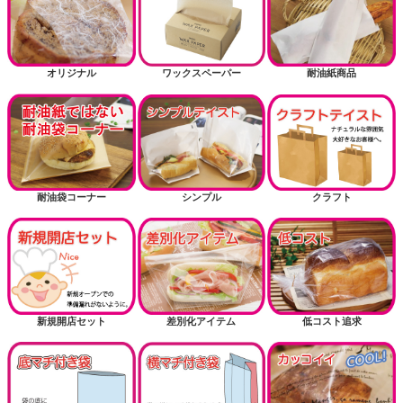
オリジナル
ワックスペーパー
耐油紙商品
耐油袋コーナー
シンプル
クラフト
新規開店セット
差別化アイテム
低コスト追求