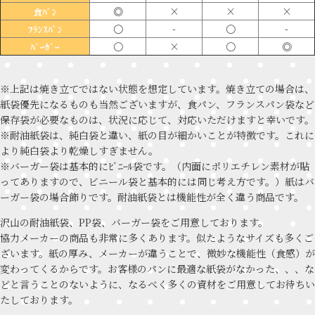
◎
×
×
×
食ﾊﾟﾝ
〇
-
〇
-
ﾌﾗﾝｽﾊﾟﾝ
〇
×
〇
◎
ﾊﾞｰｶﾞｰ
※上記は焼き立てではない状態を想定しています。焼き立ての場合は、
紙袋優先になるものも当然ございますが、食パン、フランスパン袋など
保存袋が必要なものは、状況に応じて、対応いただけますと幸いです。
※耐油紙袋は、純白袋と違い、紙の目が細かいことが特徴です。これに
より純白袋より乾燥しすぎません。
※バーガー袋は基本的にﾋﾞﾆｰﾙ袋です。（内面にポリエチレン素材が貼
ってありますので、ビニール袋と基本的には同じ考え方です。）紙はバ
ーガー袋の場合飾りです。耐油紙袋とは機能性が全く違う商品です。
沢山の耐油紙袋、PP袋、バーガー袋をご用意しております。
協力メーカーの商品も非常に多くあります。似たようなサイズも多くご
ざいます。紙の厚み、メーカーが違うことで、微妙な機能性（食感）が
変わってくるからです。お客様のパンに最適な紙袋がなかった、、、な
どと言うことのないように、なるべく多くの資材をご用意してお待ちい
たしております。