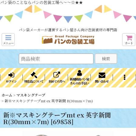
パン袋のことならパンの包装工場へ～～☆★★
パン袋メーカーが運営するパン屋さん向け包装資材の専門店
メニュー
カート
検索
新規開店パン屋
ログイン
特注品について
初めての方へ
問い合わせ
さんのお手伝い
ホーム
>
マスキングテープ
>
新※マスキングテープmt ex 英字新聞 R(30mm×7m)
新※マスキングテープmt ex 英字新聞
R(30mm×7m)
[
69858
]