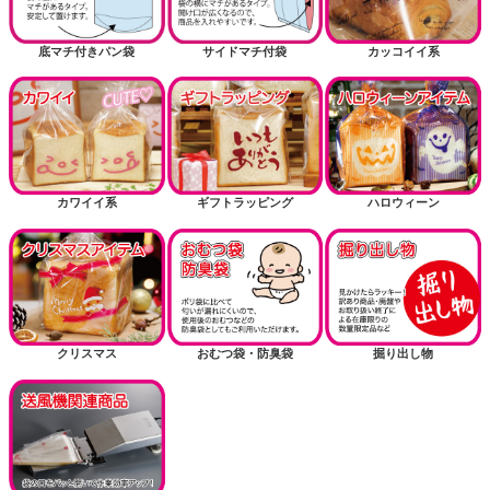
底マチ付きパン袋
サイドマチ付袋
カッコイイ系
カワイイ系
ギフトラッピング
ハロウィーン
クリスマス
おむつ袋・防臭袋
掘り出し物