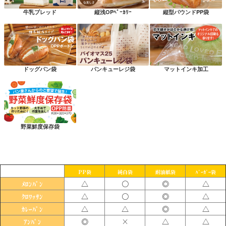
牛乳ブレッド
縦浅OPﾍﾞｰｶﾘｰ
縦型パウンドPP袋
ドッグパン袋
パンキューレジ袋
マットインキ加工
野菜鮮度保存袋
PP袋
純白袋
耐油紙袋
ﾊﾞｰｶﾞｰ袋
△
〇
◎
△
ﾒﾛﾝﾊﾟﾝ
△
〇
◎
△
ｸﾛﾜｯｻﾝ
△
△
◎
△
ｶﾚｰﾊﾟﾝ
◎
×
△
△
ｱﾝﾊﾟﾝ