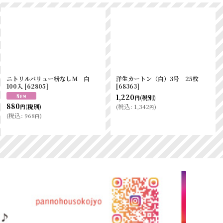
洋生カートン（白）1号 25枚
ラスク・クッキー袋 ル・ギャト
[
68361
]
ー黒 Ｍ
[
3317
]
880
990
(税別)
(税別)
円
円
(
税込
:
968
)
(
税込
:
1,089
)
円
円