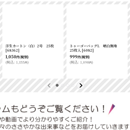
食パン袋-生-1斤用 白 IPP
トゥーゴーバッグM 晒白無地
100枚
[
8183
]
25枚入
[
6081
]
720
821
(税別)
(税別)
円
円
(
税込
:
792
)
(
税込
:
903
)
円
円