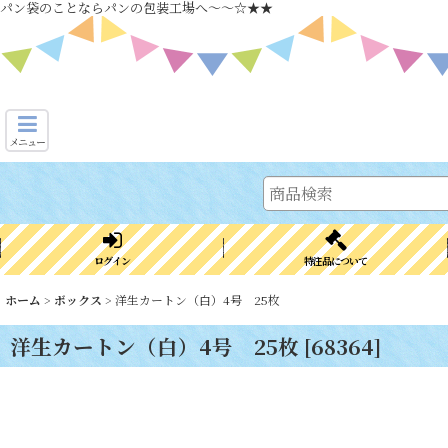
パン袋のことならパンの包装工場へ～～☆★★
メニュー
ログイン
特注品について
ホーム
>
ボックス
>
洋生カートン（白）4号 25枚
洋生カートン（白）4号 25枚
[
68364
]