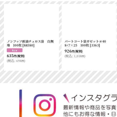
フレックスストロー 透明袋入(個包
ノンフッソ耐油チュロス袋 未晒
装) 赤 1箱(400本)
[
81765
]
無地 100枚
[
88581
]
850
(税別)
円
695
(
税込
:
935
)
(税別)
円
円
(
税込
:
764
)
円