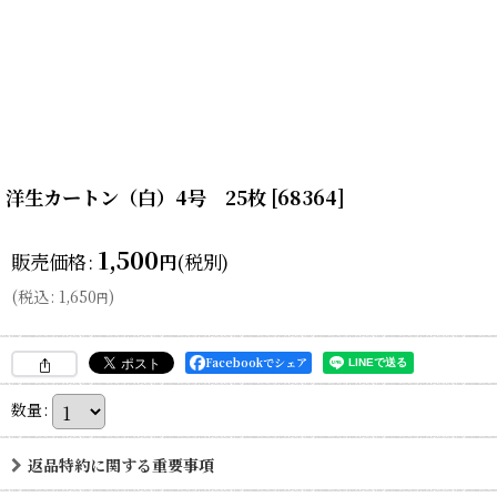
洋生カートン（白）4号 25枚
[
68364
]
1,500
販売価格
:
(税別)
円
(
税込
:
1,650
)
円
Facebookでシェア
数量
:
返品特約に関する重要事項