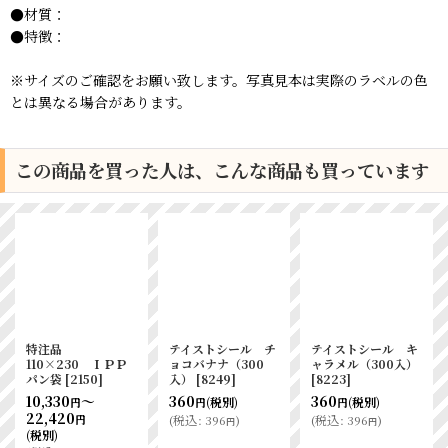
●材質：
●特徴：
※サイズのご確認をお願い致します。写真見本は実際のラベルの色
とは異なる場合があります。
この商品を買った人は、こんな商品も買っています
特注品
テイストシール チ
テイストシール キ
110×230 ＩＰＰ
ョコバナナ（300
ャラメル（300入）
パン袋
[
2150
]
入）
[
8249
]
[
8223
]
10,330
～
360
360
(税別)
(税別)
円
円
円
22,420
(
税込
:
396
)
(
税込
:
396
)
円
円
円
(税別)