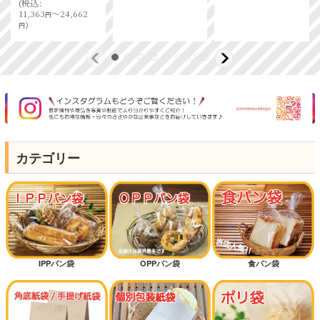
(
税込
:
11,363
～24,662
円
)
円
カテゴリー
IPPパン袋
OPPパン袋
食パン袋