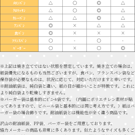
△
〇
◎
△
ﾒﾛﾝﾊﾟﾝ
△
〇
◎
△
ｸﾛﾜｯｻﾝ
△
△
◎
△
ｶﾚｰﾊﾟﾝ
◎
×
△
△
ｱﾝﾊﾟﾝ
◎
×
×
×
食ﾊﾟﾝ
〇
-
〇
-
ﾌﾗﾝｽﾊﾟﾝ
〇
×
〇
◎
ﾊﾞｰｶﾞｰ
※上記は焼き立てではない状態を想定しています。焼き立ての場合は、
紙袋優先になるものも当然ございますが、食パン、フランスパン袋など
保存袋が必要なものは、状況に応じて、対応いただけますと幸いです。
※耐油紙袋は、純白袋と違い、紙の目が細かいことが特徴です。これに
より純白袋より乾燥しすぎません。
※バーガー袋は基本的にﾋﾞﾆｰﾙ袋です。（内面にポリエチレン素材が貼
ってありますので、ビニール袋と基本的には同じ考え方です。）紙はバ
ーガー袋の場合飾りです。耐油紙袋とは機能性が全く違う商品です。
沢山の耐油紙袋、PP袋、バーガー袋をご用意しております。
協力メーカーの商品も非常に多くあります。似たようなサイズも多くご