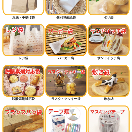
角底・手提げ袋
個別包装紙袋
ポリ袋
レジ袋
バーガー袋
サンドイッチ袋
脱酸素剤対応袋
ラスク・クッキー袋
敷き紙