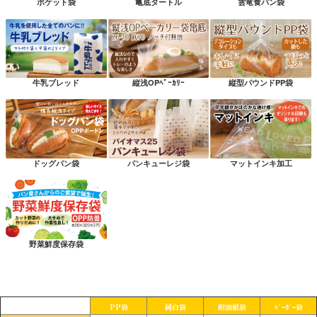
ポケット袋
亀底タートル
雲竜食パン袋
牛乳ブレッド
縦浅OPﾍﾞｰｶﾘｰ
縦型パウンドPP袋
ドッグパン袋
パンキューレジ袋
マットインキ加工
野菜鮮度保存袋
PP袋
純白袋
耐油紙袋
ﾊﾞｰｶﾞｰ袋