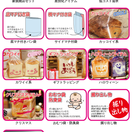
新規開店セット
差別化アイテム
低コスト追求
底マチ付きパン袋
サイドマチ付袋
カッコイイ系
カワイイ系
ギフトラッピング
ハロウィーン
クリスマス
おむつ袋・防臭袋
掘り出し物