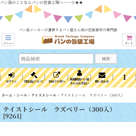
パン袋のことならパンの包装工場へ～～☆★★
パン袋メーカーが運営するパン屋さん向け包装資材の専門店
メニュー
カート
検索
新規開店パン屋
ログイン
特注品について
初めての方へ
問い合わせ
さんのお手伝い
ホーム
>
シール
>
テイストシール
>
テイストシール ラズベリー（300入）
テイストシール ラズベリー（300入）
[
9261
]