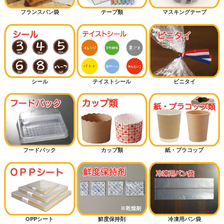
フランスパン袋
テープ類
マスキングテープ
シール
テイストシール
ビニタイ
フードパック
カップ類
紙・プラコップ
OPPシート
鮮度保持剤
冷凍用パン袋