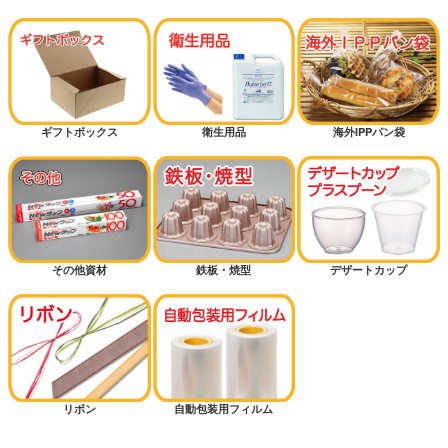
ギフトボックス
衛生用品
海外IPPパン袋
その他資材
鉄板・焼型
デザートカップ
リボン
自動包装用フィルム