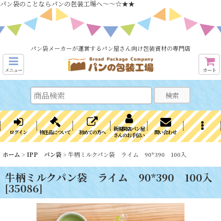
パン袋のことならパンの包装工場へ～～☆★★
パン袋メーカーが運営するパン屋さん向け包装資材の専門店
メニュー
カート
検索
新規開店パン屋
ログイン
特注品について
初めての方へ
問い合わせ
さんのお手伝い
ホーム
>
IPP パン袋
>
牛柄ミルクパン袋 ライム 90*390 100入
牛柄ミルクパン袋 ライム 90*390 100入
[
35086
]