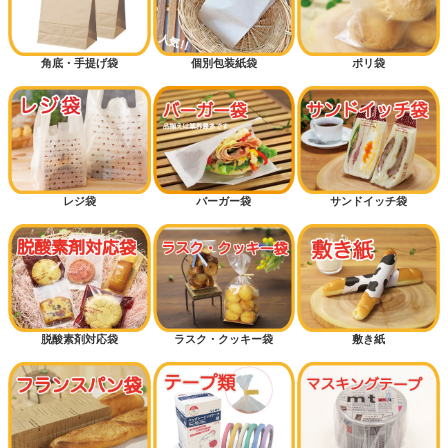
角底・手提げ袋
個別包装紙袋
ポリ袋
レジ袋
バーガー袋
サンドイッチ袋
脱酸素剤対応袋
ラスク・クッキー袋
敷き紙