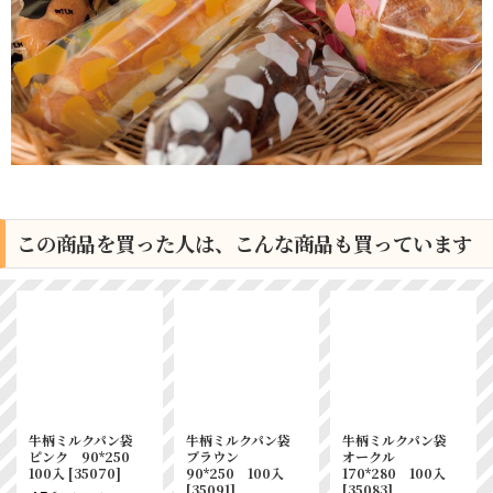
この商品を買った人は、こんな商品も買っています
牛柄ミルクパン袋
牛柄ミルクパン袋
牛柄ミルクパン袋
黒 90*320 100
ライム 90*250
ブラウン
入
[
35069
]
100入
[
35084
]
90*390 100入
[
35093
]