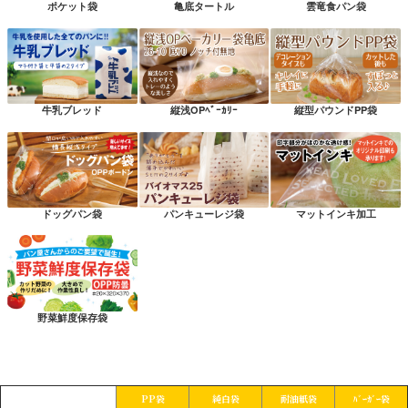
ポケット袋
亀底タートル
雲竜食パン袋
牛乳ブレッド
縦浅OPﾍﾞｰｶﾘｰ
縦型パウンドPP袋
ドッグパン袋
パンキューレジ袋
マットインキ加工
野菜鮮度保存袋
PP袋
純白袋
耐油紙袋
ﾊﾞｰｶﾞｰ袋