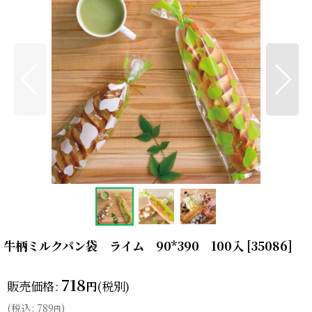
牛柄ミルクパン袋 ライム 90*390 100入
[
35086
]
718
販売価格
:
(税別)
円
(
税込
:
789
)
円