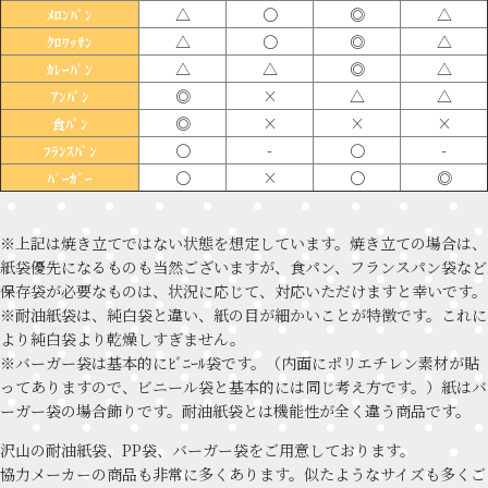
△
〇
◎
△
ﾒﾛﾝﾊﾟﾝ
△
〇
◎
△
ｸﾛﾜｯｻﾝ
△
△
◎
△
ｶﾚｰﾊﾟﾝ
◎
×
△
△
ｱﾝﾊﾟﾝ
◎
×
×
×
食ﾊﾟﾝ
〇
-
〇
-
ﾌﾗﾝｽﾊﾟﾝ
〇
×
〇
◎
ﾊﾞｰｶﾞｰ
※上記は焼き立てではない状態を想定しています。焼き立ての場合は、
紙袋優先になるものも当然ございますが、食パン、フランスパン袋など
保存袋が必要なものは、状況に応じて、対応いただけますと幸いです。
※耐油紙袋は、純白袋と違い、紙の目が細かいことが特徴です。これに
より純白袋より乾燥しすぎません。
※バーガー袋は基本的にﾋﾞﾆｰﾙ袋です。（内面にポリエチレン素材が貼
ってありますので、ビニール袋と基本的には同じ考え方です。）紙はバ
ーガー袋の場合飾りです。耐油紙袋とは機能性が全く違う商品です。
沢山の耐油紙袋、PP袋、バーガー袋をご用意しております。
協力メーカーの商品も非常に多くあります。似たようなサイズも多くご