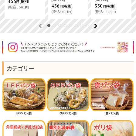
562
456
(税別)
(税別)
円
円
718
(税別)
円
(
税込
:
618
)
(
税込
:
501
)
円
円
(
税込
:
789
)
円
カテゴリー
IPPパン袋
OPPパン袋
食パン袋