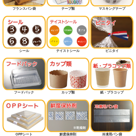
フランスパン袋
テープ類
マスキングテープ
シール
テイストシール
ビニタイ
フードパック
カップ類
紙・プラコップ
OPPシート
鮮度保持剤
冷凍用パン袋