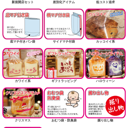
新規開店セット
差別化アイテム
低コスト追求
底マチ付きパン袋
サイドマチ付袋
カッコイイ系
カワイイ系
ギフトラッピング
ハロウィーン
クリスマス
おむつ袋・防臭袋
掘り出し物